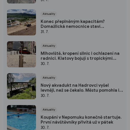
Aktuality
Konec přeplněným kapacitám?
Domažlická nemocnice staví
parkoviště pro zaměstnance
31. 7.
Aktuality
Mlhoviště, kropení silnic i ochlazení na
radnici. Klatovy bojují s tropickými
vedry
30. 7.
Aktuality
Nový akvadukt na Hadrovci vyšel
levněji, než se čekalo. Městu pomohla i
krajská dotace
30. 7.
Aktuality
Koupání v Nepomuku konečně startuje.
První návštěvníky přivítá už v pátek
30. 7.