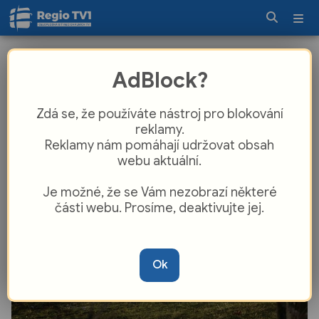
Místo zločinu Zlín představí ikonická
AdBlock?
místa regionu, středobodem bude
krajské město
Zdá se, že používáte nástroj pro blokování
reklamy.
Reklamy nám pomáhají udržovat obsah
webu aktuální.
Je možné, že se Vám nezobrazí některé
části webu. Prosíme, deaktivujte jej.
Ok