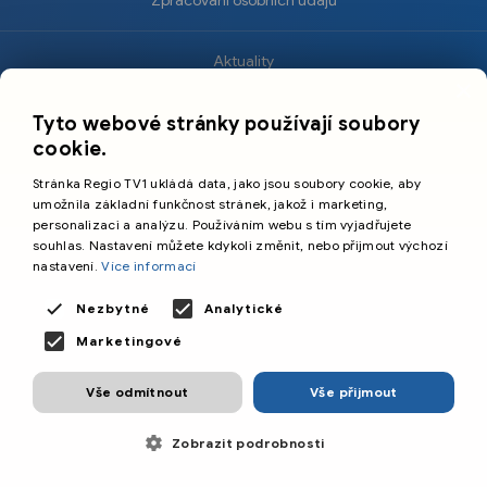
Aktuality
×
Krimi
Tyto webové stránky používají soubory
Sport
cookie.
Kultura
Stránka Regio TV1 ukládá data, jako jsou soubory cookie, aby
Cestování
umožnila základní funkčnost stránek, jakož i marketing,
personalizaci a analýzu. Používáním webu s tím vyjadřujete
souhlas. Nastavení můžete kdykoli změnit, nebo přijmout výchozí
©️
Primetime Media s.r.o.
nastavení.
Více informací
Všeobecné podmínky
Nezbytné
Analytické
Marketingové
Vše odmítnout
Vše přijmout
Zobrazit podrobnosti