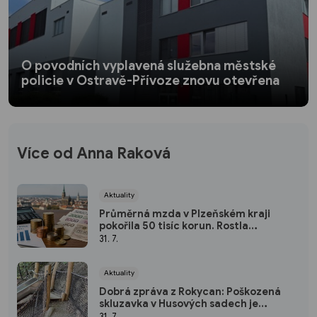
O povodních vyplavená služebna městské
policie v Ostravě-Přívoze znovu otevřena
Více od Anna Raková
Aktuality
Průměrná mzda v Plzeňském kraji
pokořila 50 tisíc korun. Rostla
nejrychleji za pět let
31. 7.
Aktuality
Dobrá zpráva z Rokycan: Poškozená
skluzavka v Husových sadech je
opravena
31. 7.