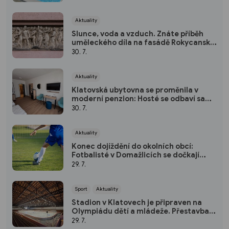
Aktuality
Slunce, voda a vzduch. Znáte příběh
uměleckého díla na fasádě Rokycanské
nemocnice?
30. 7.
Aktuality
Klatovská ubytovna se proměnila v
moderní penzion: Hosté se odbaví sami
pomocí kódu
30. 7.
Aktuality
Konec dojíždění do okolních obcí:
Fotbalisté v Domažlicích se dočkají
nového hřiště
29. 7.
Sport
Aktuality
Stadion v Klatovech je připraven na
Olympiádu dětí a mládeže. Přestavba
vyšla na 50 milionů
29. 7.