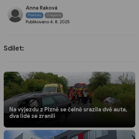
Anna Raková
Plzeňský
Z regionů
Publikováno
4. 8. 2025
Sdílet:
Na výjezdu z Plzně se čelně srazila dvě auta,
dva lidé se zranili