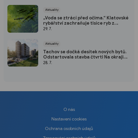
Aktuality
„Voda se ztrácí před očima.“ Klatovské
rybářství zachraňuje tisíce ryb z
vysychajících rybníků
29. 7.
Aktuality
Tachov se dočká desítek nových bytů.
Odstartovala stavba čtvrti Na okraji
Tachov
28. 7.
O nás
Nastavení cookies
Ochrana osobních údajů
Zpracování osobních údajů