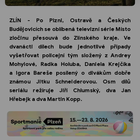
ZLÍN - Po Plzni, Ostravě a Českých
Budějovicích se oblíbená televizní série Místo
zločinu přesouvá do Zlínského kraje. Ve
dvanácti dílech bude jednotlivé případy
vyšetřovat policejní tým složený z Andrey
Mohylové, Radka Holuba, Daniela Krejčíka
a Igora Bareše posílený o divákům dobře
známou Jitku Schneiderovou. Osm dílů
seriálu režíruje Jiří Chlumský, dva Jan
Hřebejk a dva Martin Kopp.