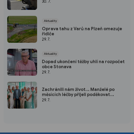
ubránila
30. 7.
Aktuality
Oprava tahu z Varů na Plzeň omezuje
řidiče
29. 7.
Aktuality
Dopad ukončení těžby uhlí na rozpočet
obce Stonava
29. 7.
Zachránili nám život… Manželé po
měsících léčby přijeli poděkovat
zlínským zdravotníkům
29. 7.