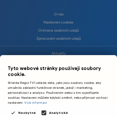
O nás
Nastavení cookies
Ochrana osobních údajů
Zpracování osobních údajů
Aktuality
×
Krimi
Tyto webové stránky používají soubory
Sport
cookie.
Kultura
Stránka Regio TV1 ukládá data, jako jsou soubory cookie, aby
Cestování
umožnila základní funkčnost stránek, jakož i marketing,
personalizaci a analýzu. Používáním webu s tím vyjadřujete
souhlas. Nastavení můžete kdykoli změnit, nebo přijmout výchozí
©️
Primetime Media s.r.o.
nastavení.
Více informací
Všeobecné podmínky
Nezbytné
Analytické