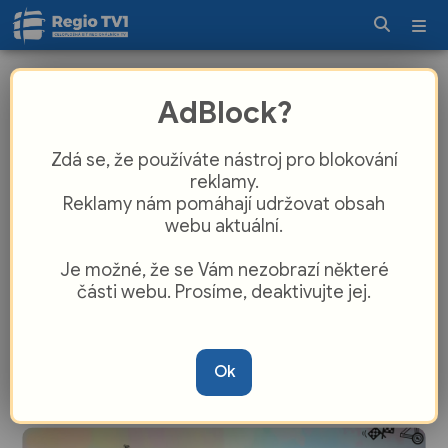
Kozolupy oslavily Den dětí. Nechyběl
AdBlock?
Pohádkový les ani ukázky práce IZS
Zdá se, že používáte nástroj pro blokování
reklamy.
Reklamy nám pomáhají udržovat obsah
webu aktuální.
Je možné, že se Vám nezobrazí některé
části webu. Prosíme, deaktivujte jej.
Den dětí uspořádaly poslední květnový
Ok
víkend také Kozolupy.