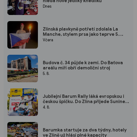
hledá nové jedlíky knedlíků
Dnes
Zlínská plavkyně potřetí zdolala La
Manche, stylem prsa jako teprve 5.
žena na světě
Včera
Budova č. 34 půjde k zemi. Do Baťova
areálu míří obří demoliční stroj
5. 8.
Jubilejní Barum Rally láká evropskou i
českou špičku. Do Zlína přijede Suninen,
Marczyk i legendární Kopecký
4. 8.
Barumka startuje za dva týdny, hotely
ve Zlíně už hlásí plné kapacity