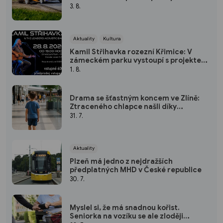
3. 8.
Aktuality
Kultura
Kamil Střihavka rozezní Křimice: V
zámeckém parku vystoupí s projektem
The Leaders Acoustic Band!
1. 8.
Drama se šťastným koncem ve Zlíně:
Ztraceného chlapce našli díky
všímavým lidem i tisícům SMS
31. 7.
Aktuality
Plzeň má jedno z nejdražších
předplatných MHD v České republice
30. 7.
Myslel si, že má snadnou kořist.
Seniorka na vozíku se ale zloději