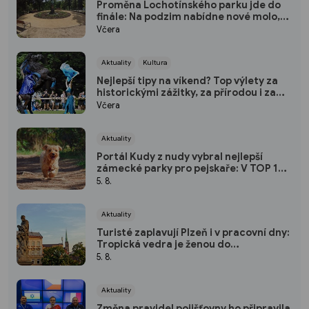
Proměna Lochotínského parku jde do
finále: Na podzim nabídne nové molo,
cvičební prvky i vodopád
Včera
Aktuality
Kultura
Nejlepší tipy na víkend? Top výlety za
historickými zážitky, za přírodou i za
kulturou
Včera
Aktuality
Portál Kudy z nudy vybral nejlepší
zámecké parky pro pejskaře: V TOP 10
nechybí ani jeden kousek od Plzně
5. 8.
Aktuality
Turisté zaplavují Plzeň i v pracovní dny:
Tropická vedra je ženou do
pivovarských sklepů a podzemí
5. 8.
Aktuality
Změna pravidel pojišťovny ho připravila