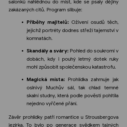
salonků nahlédnou do míst, kde se psaly dějiny
zakázaných citů. Program slibuje:
Příběhy majitelů:
Oživení osudů těch,
jejichž portréty dodnes střeží tajemství v
komnatách.
Skandály a sváry:
Pohled do soukromí v
dobách, kdy i pouhý letmý dotek ruky
mohl způsobit společenskou katastrofu.
Magická místa:
Prohlídka zahrnuje jak
oslnivý Muchův sál, tak chlad temné
skalní studny, která podle pověstí pohltila
nejedno vyřčené přání.
Závěr prohlídky patří romantice u Strousbergova
jezírka. To bylo po generace svědkem tajných