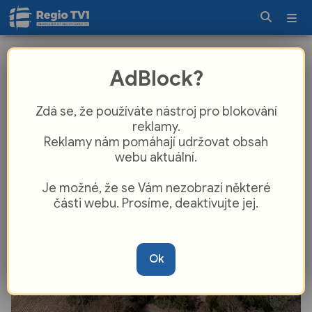
Intriky, vášeň i skandály v ložnicích:
AdBlock?
Zámek Zbiroh odhaluje své pikantní
dějiny
Zdá se, že používáte nástroj pro blokování
reklamy.
Reklamy nám pomáhají udržovat obsah
webu aktuální.
Je možné, že se Vám nezobrazí některé
části webu. Prosíme, deaktivujte jej.
Ok