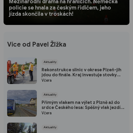
Mezinárodní drama na hranicích. Německá
policie se hnala za českým řidičem, jeho
jízda skončila v troskách!
Více od Pavel Žižka
Aktuality
Rekonstrukce silnic v okrese Plzeň-jih
jdou do finále. Kraj investuje stovky
milionů do nových povrchů i moderních
Včera
technologií
Aktuality
Přímým vlakem na výlet z Plzně až do
srdce Českého lesa: Spěšný vlak jezdí
každou sobotu až do října
Včera
Aktuality