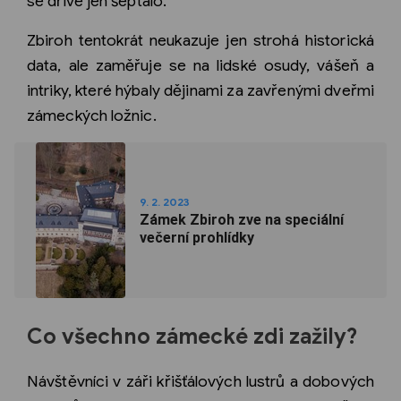
se dříve jen šeptalo.
Zbiroh tentokrát neukazuje jen strohá historická
data, ale zaměřuje se na lidské osudy, vášeň a
intriky, které hýbaly dějinami za zavřenými dveřmi
zámeckých ložnic.
9. 2. 2023
Zámek Zbiroh zve na speciální
večerní prohlídky
Co všechno zámecké zdi zažily?
Návštěvníci v záři křišťálových lustrů a dobových