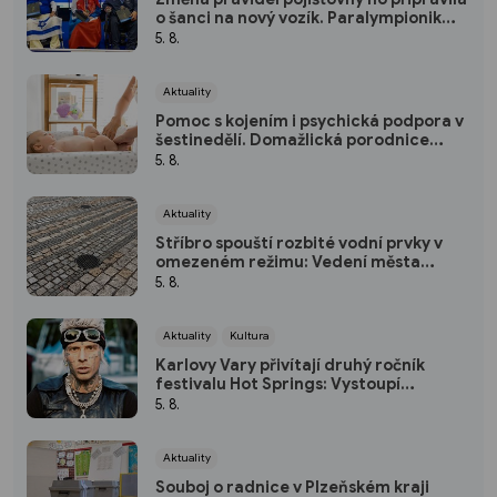
o šanci na nový vozík. Paralympionik
Ondřej Kaas přesto bojuje o
5. 8.
soběstačnost
Aktuality
Pomoc s kojením i psychická podpora v
šestinedělí. Domažlická porodnice
nabízí ženám návštěvní službu zdarma
5. 8.
Aktuality
Stříbro spouští rozbité vodní prvky v
omezeném režimu: Vedení města
plánuje opravu za 10 milionů
5. 8.
Aktuality
Kultura
Karlovy Vary přivítají druhý ročník
festivalu Hot Springs: Vystoupí
Yzomandias, Ben Cristovao i Nik Tendo
5. 8.
Aktuality
Souboj o radnice v Plzeňském kraji