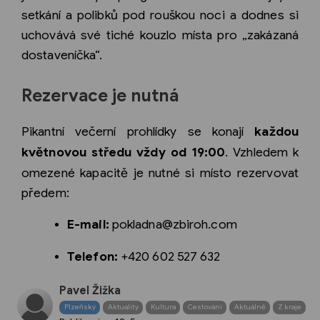
setkání a polibků pod rouškou noci a dodnes si
uchovává své tiché kouzlo místa pro „zakázaná
dostaveníčka“.
Rezervace je nutná
Pikantní večerní prohlídky se konají
každou
květnovou středu vždy od 19:00
. Vzhledem k
omezené kapacitě je nutné si místo rezervovat
předem:
E-mail:
pokladna@zbiroh.com
Telefon:
+420 602 527 632
Pavel Žižka
Plzeňský
Aktuality
Kultura
Cestování
Aktuálně
Z kraje