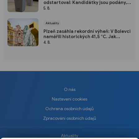
odstartoval: Kandidátky jsou podány,
podílíte se na rozhodování i vy?
5. 8.
(ANKETA)
Aktuality
Plzeň zasáhla rekordní výheň: V Bolevci
naměřili historických 41,5 °C. Jak
snášíte extrémní vedra vy? (ANKETA)
4. 8.
O nás
Nastavení cookies
Ochrana osobních údajů
Zpracování osobních údajů
Aktuality