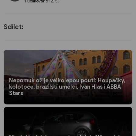
Publikováno
12. 5.
Sdílet:
Nepomuk ožije velkolepou poutí: Houpačky,
kolotoče, brazilští umělci, Ivan Hlas i ABBA
Stars