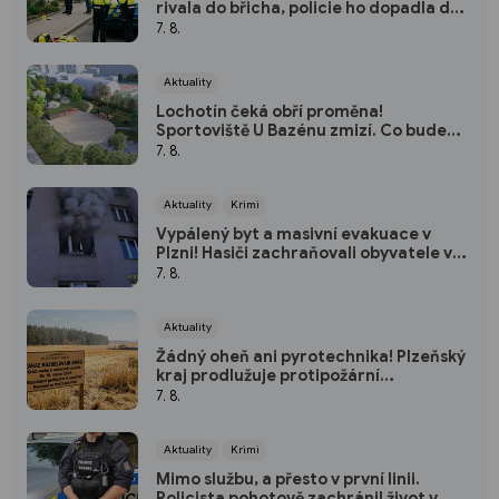
rivala do břicha, policie ho dopadla do
dvou hodin
7. 8.
Aktuality
Lochotín čeká obří proměna!
Sportoviště U Bazénu zmizí. Co bude
místo něj?
7. 8.
Aktuality
Krimi
Vypálený byt a masivní evakuace v
Plzni! Hasiči zachraňovali obyvatele v
maskách
7. 8.
Aktuality
Žádný oheň ani pyrotechnika! Plzeňský
kraj prodlužuje protipožární
pohotovost
7. 8.
Aktuality
Krimi
Mimo službu, a přesto v první linii.
Policista pohotově zachránil život v