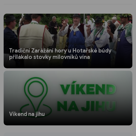
Tradiční Zarážání hory u Hotařské búdy
přilákalo stovky milovníků vína
Víkend na jihu