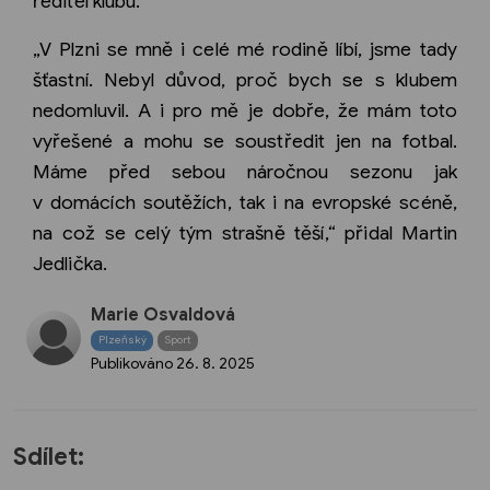
ředitel klubu.
„V Plzni se mně i celé mé rodině líbí, jsme tady
šťastní. Nebyl důvod, proč bych se s klubem
nedomluvil. A i pro mě je dobře, že mám toto
vyřešené a mohu se soustředit jen na fotbal.
Máme před sebou náročnou sezonu jak
v domácích soutěžích, tak i na evropské scéně,
na což se celý tým strašně těší,“ přidal Martin
Jedlička.
Marie Osvaldová
Plzeňský
Sport
Publikováno
26. 8. 2025
Sdílet: