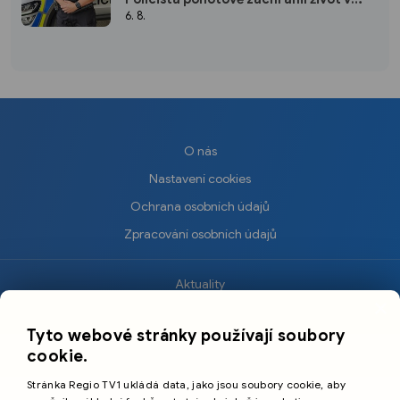
plzeňském fitku
6. 8.
O nás
Nastavení cookies
Ochrana osobních údajů
Zpracování osobních údajů
Aktuality
×
Krimi
Tyto webové stránky používají soubory
Sport
cookie.
Kultura
Stránka Regio TV1 ukládá data, jako jsou soubory cookie, aby