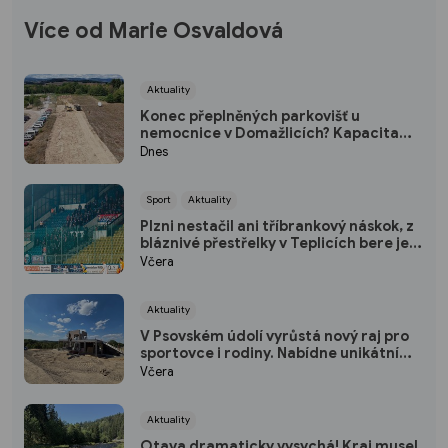
Více od Marie Osvaldová
Aktuality
Konec přeplněných parkovišť u
nemocnice v Domažlicích? Kapacita
vzroste o polovinu
Dnes
Sport
Aktuality
Plzni nestačil ani tříbrankový náskok, z
bláznivé přestřelky v Teplicích bere jen
bod
Včera
Aktuality
V Psovském údolí vyrůstá nový raj pro
sportovce i rodiny. Nabídne unikátní
pumptrack i šestimetrovou vyhlídku
Včera
Aktuality
Otava dramaticky vysychá! Kraj musel