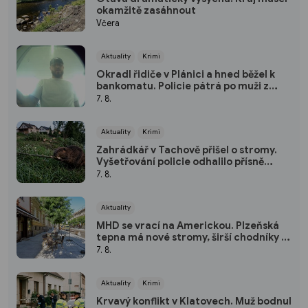
okamžitě zasáhnout
Včera
Aktuality
Krimi
Okradl řidiče v Plánici a hned běžel k
bankomatu. Policie pátrá po muži z
kamerových záznamů
7. 8.
Aktuality
Krimi
Zahrádkář v Tachově přišel o stromy.
Vyšetřování policie odhalilo přísně
chráněného viníka
7. 8.
Aktuality
MHD se vrací na Americkou. Plzeňská
tepna má nové stromy, širší chodníky i
zónu 20 km/h
7. 8.
Aktuality
Krimi
Krvavý konflikt v Klatovech. Muž bodnul