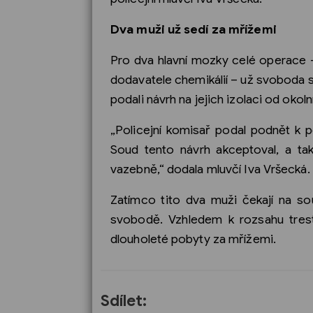
Dva muži už sedí za mřížemi
Pro dva hlavní mozky celé operace –
dodavatele chemikálií – už svoboda s
podali návrh na jejich izolaci od okol
„Policejní komisař podal podnět k 
Soud tento návrh akceptoval, a tak
vazebně,“ dodala mluvčí Iva Vršecká.
Zatímco tito dva muži čekají na so
svobodě. Vzhledem k rozsahu trestn
dlouholeté pobyty za mřížemi.
Sdílet: