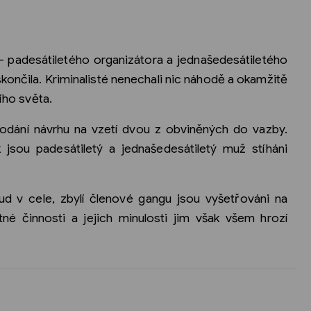
 padesátiletého organizátora a jednašedesátiletého
končila. Kriminalisté nenechali nic náhodě a okamžitě
ního světa.
podání návrhu na vzetí dvou z obviněných do vazby.
 jsou padesátiletý a jednašedesátiletý muž stíháni
ud v cele, zbylí členové gangu jsou vyšetřováni na
é činnosti a jejich minulosti jim však všem hrozí