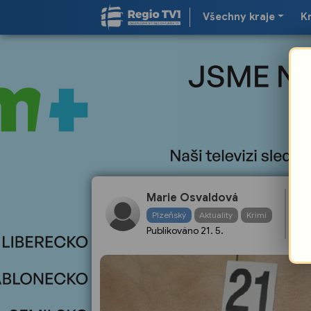
Všechny kraje
K
El
Marie Osvaldová
Ne
Plzeňský
Aktuality
Krimi
sk
Publikováno
21. 5.