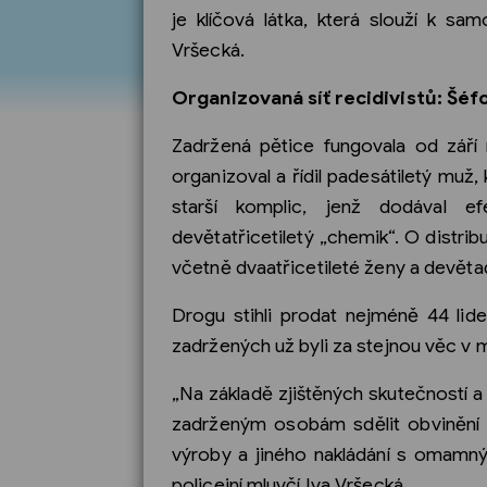
je klíčová látka, která slouží k sam
Vršecká.
Organizovaná síť recidivistů: Šéf
Zadržená pětice fungovala od září
organizoval a řídil padesátiletý muž,
starší komplic, jenž dodával e
devětatřicetiletý „chemik“. O distri
včetně dvaatřicetileté ženy a devěta
Drogu stihli prodat nejméně 44 lid
zadržených už byli za stejnou věc v m
„Na základě zjištěných skutečností a
zadrženým osobám sdělit obvinění 
výroby a jiného nakládání s omamným
policejní mluvčí Iva Vršecká.