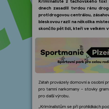
Kriminalisté z tachovského toxi 
dnech zasadili tvrdou ránu dro
protidrogovou centrálou, zásahov
bleskovou razii na několika míst
skončilo pět lidí, kteří ve velkém v
Zátah provázely domovní a osobní proh
pro tamní narkomany – stovky gramů
pro další výrobu.
„Kriminalistům se při prohlídkách pod