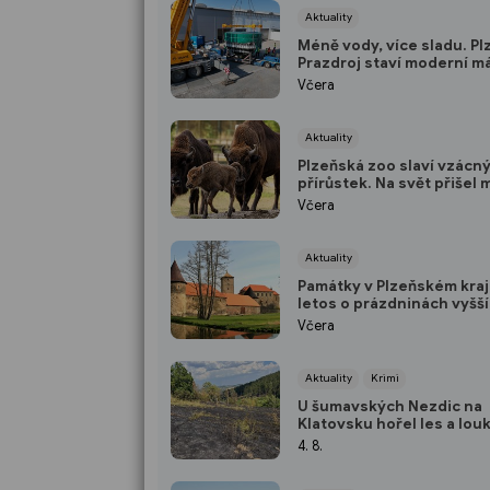
Aktuality
Méně vody, více sladu. P
Prazdroj staví moderní m
ušetří miliony litrů vody
Včera
Aktuality
Plzeňská zoo slaví vzácn
přírůstek. Na svět přišel 
zubr Onzu
Včera
Aktuality
Památky v Plzeňském kraji
letos o prázdninách vyšší
návštěvnost než loni
Včera
Aktuality
Krimi
U šumavských Nezdic na
Klatovsku hořel les a louk
dobrovolný hasič skončil
4. 8.
nemocnici