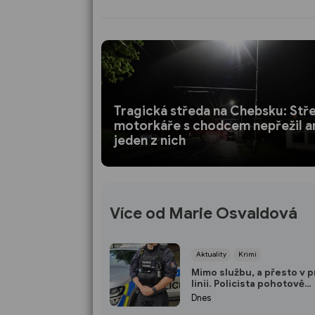
Tragická středa na Chebsku: Stř
motorkáře s chodcem nepřežil a
jeden z nich
Více od Marie Osvaldová
Aktuality
Krimi
Mimo službu, a přesto v p
linii. Policista pohotově
zachránil život v plzeňsk
Dnes