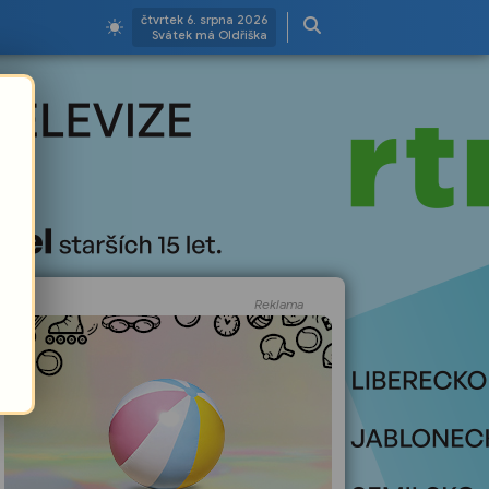
čtvrtek 6. srpna 2026
Svátek má Oldřiška
Reklama