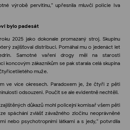
otné výrobě pervitinu,“ upřesnila mluvčí policie Iva
ovi bylo padesát
 roku 2025 jako dokonale promazaný stroj. Skupinu
 který zajišťoval distribuci. Pomáhal mu o jedenáct let
fedrin. Samotné vaření drogy měl na starosti
buci koncovým zákazníkům se pak starala celá skupina
čtyřicetiletého muže.
em ve více okresech. Paradoxem je, že čtyři z pěti
inulosti odsouzeni. Poučit se ale evidentně nechtěli.
 zajištěných důkazů mohl policejní komisař všem pěti
ze spáchání zvlášť závažného zločinu neoprávněné
i nebo psychotropními látkami a s jedy,“ potvrdila