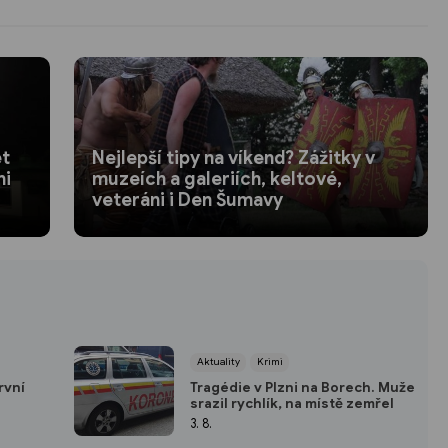
et
Nejlepší tipy na víkend? Zážitky v
ni
muzeích a galeriích, keltové,
veteráni i Den Šumavy
Aktuality
Krimi
rvní
Tragédie v Plzni na Borech. Muže
srazil rychlík, na místě zemřel
ém fitku
3. 8.