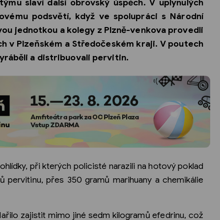
týmu slaví další obrovský úspěch. V uplynulých
govému podsvětí, když ve spolupráci s Národní
ou jednotkou a kolegy z Plzně-venkova provedli
ech v Plzeňském a Středočeském kraji. V poutech
yráběli a distribuovali pervitin.
lídky, při kterých policisté narazili na hotový poklad
 pervitinu, přes 350 gramů marihuany a chemikálie
ařilo zajistit mimo jiné sedm kilogramů efedrinu, což