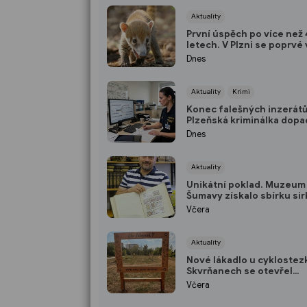
Aktuality
První úspěch po více než
letech. V Plzni se poprvé 
novodobé historii narodil
Dnes
nosálové bělohubí
Aktuality
Krimi
Konec falešných inzerátů
Plzeňská kriminálka dopa
ženu, která obrala desítky
Dnes
celé republice
Aktuality
Unikátní poklad. Muzeum
Šumavy získalo sbírku si
nálepek za 300 tisíc
Včera
Aktuality
Nové lákadlo u cyklostezk
Skvrňanech se otevřel
interaktivní Ekopark
Včera