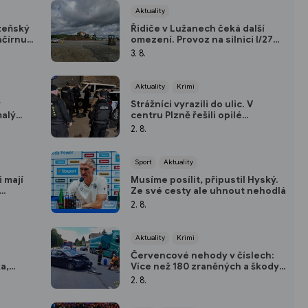
Aktuality
lzeňský
Řidiče v Lužanech čeká další
áčírnu a
omezení. Provoz na silnici I/27
bude řídit semafor
3. 8.
Aktuality
Krimi
ý
Strážníci vyrazili do ulic. V
malý
centru Plzně řešili opilé
mladistvé i narušování pořádku
2. 8.
Sport
Aktuality
 mají
Musíme posílit, připustil Hyský.
Ze své cesty ale uhnout nehodlá
2. 8.
Aktuality
Krimi
Červencové nehody v číslech:
a,
Více než 180 zraněných a škody
 v
za téměř 40 milionů
2. 8.