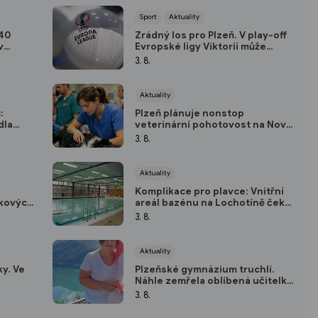
Sport
Aktuality
 40
Zrádný los pro Plzeň. V play-off
v
Evropské ligy Viktorii může
i
čekat i peklo na Balkáně
3. 8.
Aktuality
:
Plzeň plánuje nonstop
dla
veterinární pohotovost na Nové
 lidí po
Hospodě
3. 8.
Aktuality
Komplikace pro plavce: Vnitřní
rkových
areál bazénu na Lochotíně čeká
odstávka
3. 8.
Aktuality
y. Ve
Plzeňské gymnázium truchlí.
Náhle zemřela oblíbená učitelka
Radka
3. 8.