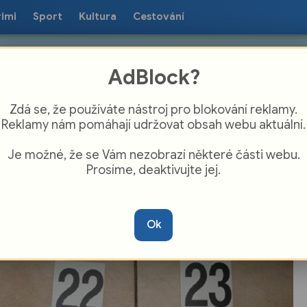
rimi
Sport
Kultura
Cestování
AdBlock?
Zdá se, že používáte nástroj pro blokování reklamy.
Reklamy nám pomáhají udržovat obsah webu aktuální.
Je možné, že se Vám nezobrazí některé části webu.
Prosíme, deaktivujte jej.
itní komando rozmetalo drogový gang!
uvěříte, co našli v jejich tajných
Ok
rýších!