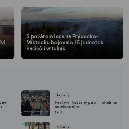
S požárem lesa na Frýdecko-
íví
Místecku bojovalo 15 jednotek
hasičů i vrtulník
Aktuality
bavil
Festival Kaštany patří i lokálním
ou
muzikantům
18. 7.
Aktuality