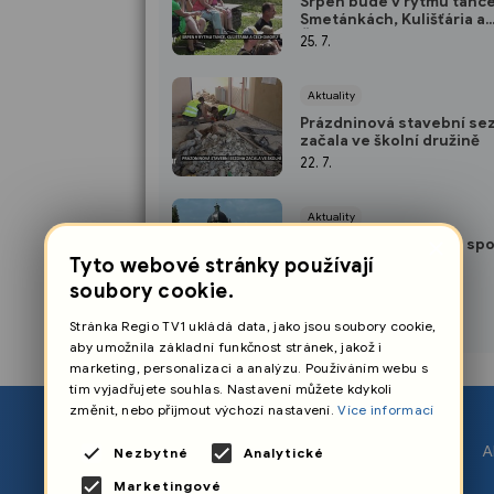
Srpen bude v rytmu tance
Smetánkách, Kulišťária a
Čechomoru
25. 7.
Aktuality
Prázdninová stavební se
začala ve školní družině
22. 7.
Aktuality
×
Město a kraj naznačili sp
vizi Hückelových vil
Tyto webové stránky používají
21. 7.
soubory cookie.
Stránka Regio TV1 ukládá data, jako jsou soubory cookie,
aby umožnila základní funkčnost stránek, jakož i
marketing, personalizaci a analýzu. Používáním webu s
tím vyjadřujete souhlas. Nastavení můžete kdykoli
změnit, nebo přijmout výchozí nastavení.
Více informací
O nás
A
Nezbytné
Analytické
Nastavení cookies
Marketingové