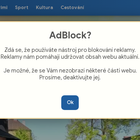
rimi
Sport
Kultura
Cestování
AdBlock?
Zdá se, že používáte nástroj pro blokování reklamy.
Reklamy nám pomáhají udržovat obsah webu aktuální.
Je možné, že se Vám nezobrazí některé části webu.
Prosíme, deaktivujte jej.
hradní slavnost velebila klíčovou tekutinu
Ok