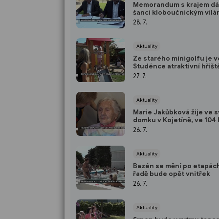
Memorandum s krajem dá
šanci kloboučnickým vilá
28. 7.
Aktuality
Ze starého minigolfu je v
Studénce atraktivní hřišt
27. 7.
Aktuality
Marie Jakůbková žije ve 
domku v Kojetíně, ve 104 
je nejstarší obyvatelkou
26. 7.
Jičína
Aktuality
Bazén se mění po etapách
řadě bude opět vnitřek
26. 7.
Aktuality