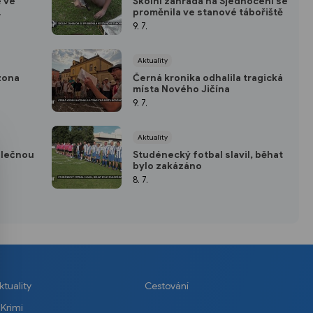
 ve
Školní zahrada na Sjednocení se
proměnila ve stanové tábořiště
9. 7.
Aktuality
zona
Černá kronika odhalila tragická
místa Nového Jičína
9. 7.
Aktuality
olečnou
Studénecký fotbal slavil, běhat
bylo zakázáno
8. 7.
ktuality
Cestování
Krimi