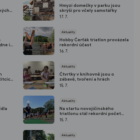
Hmyzí domečky v parku jsou
kých
skrýší pro včely samotářky
17. 7.
Aktuality
n
Hobby Čerťák triatlon provázela
dne i
rekordní účast
16. 7.
Aktuality
h
Čtvrtky v knihovně jsou o
itcích
zábavě, tvoření a hrách
15. 7.
Aktuality
ídla
Na startu novojičínského
triatlonu stál rekordní počet
hobíků
15. 7.
Aktuality