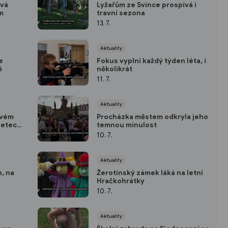
vá
Lyžařům ze Svince prospívá i
m
travní sezona
13. 7.
Aktuality
e
Fokus vyplní každý týden léta, i
ě
několikrát
11. 7.
Aktuality
svém
Procházka městem odkryla jeho
letech
temnou minulost
 Nového
10. 7.
Aktuality
, na
Žerotínský zámek láká na letní
Hračkohrátky
10. 7.
Aktuality