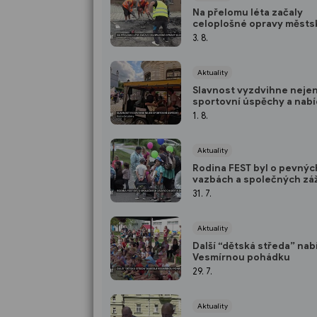
Na přelomu léta začaly
celoplošné opravy městs
silnic a chodníků
3. 8.
Aktuality
Slavnost vyzdvihne neje
sportovní úspěchy a nabí
adrenalinovou zábavu
1. 8.
Aktuality
Rodina FEST byl o pevnýc
vazbách a společných záž
dětí a dospělých
31. 7.
Aktuality
Další “dětská středa” nab
Vesmírnou pohádku
29. 7.
Aktuality