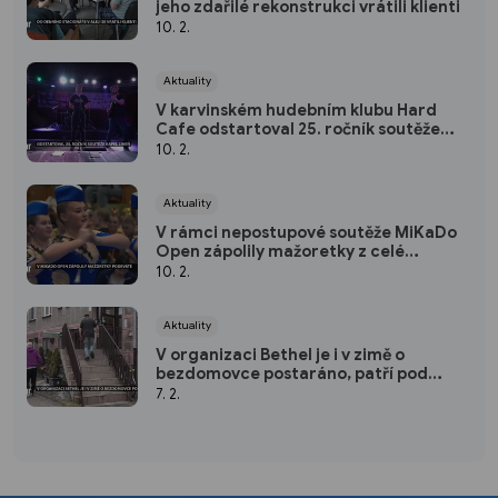
jeho zdařilé rekonstrukci vrátili klienti
10. 2.
Aktuality
V karvinském hudebním klubu Hard
Cafe odstartoval 25. ročník soutěže
kapel Líheň
10. 2.
Aktuality
V rámci nepostupové soutěže MiKaDo
Open zápolily mažoretky z celé
republiky podeváté
10. 2.
Aktuality
V organizaci Bethel je i v zimě o
bezdomovce postaráno, patří pod
Slezskou diakonii
7. 2.