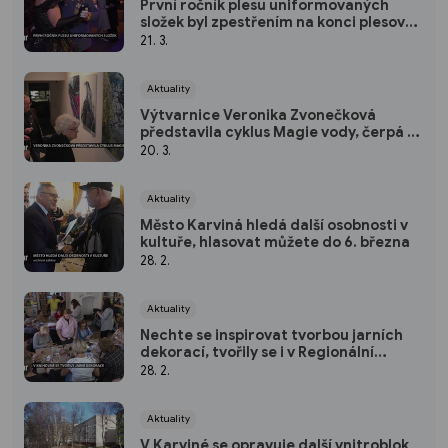
První ročník plesu uniformovaných
složek byl zpestřením na konci plesové
sezóny
21. 3.
Aktuality
Výtvarnice Veronika Zvonečková
představila cyklus Magie vody, čerpá z
výtvarné techniky pouring
20. 3.
Aktuality
Město Karviná hledá další osobnosti v
kultuře, hlasovat můžete do 6. března
28. 2.
Aktuality
Nechte se inspirovat tvorbou jarních
dekorací, tvořily se i v Regionální
knihovně
28. 2.
Aktuality
V Karviné se opravuje další vnitroblok