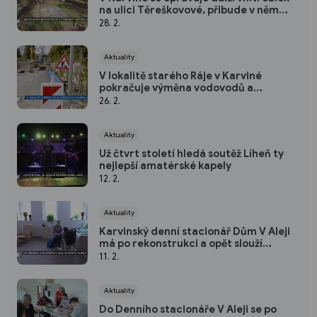
na ulici Těreškovové, přibude v něm
nový mobiliář
28. 2.
Aktuality
V lokalitě starého Ráje v Karviné
pokračuje výměna vodovodů a
dopravních omezení
26. 2.
Aktuality
Už čtvrt století hledá soutěž Líheň ty
nejlepší amatérské kapely
12. 2.
Aktuality
Karvinský denní stacionář Dům V Aleji
má po rekonstrukci a opět slouží
klientům
11. 2.
Aktuality
Do Denního stacionáře V Aleji se po