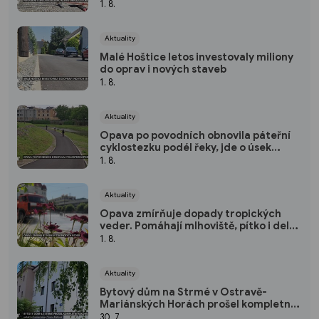
omítky
1. 8.
Aktuality
Malé Hoštice letos investovaly miliony
do oprav i nových staveb
1. 8.
Aktuality
Opava po povodních obnovila páteřní
cyklostezku podél řeky, jde o úsek
dlouhý přes 3 kilometry
1. 8.
Aktuality
Opava zmírňuje dopady tropických
veder. Pomáhají mlhoviště, pítko i delší
otevírací doba koupaliště
1. 8.
Aktuality
Bytový dům na Strmé v Ostravě-
Mariánských Horách prošel kompletní
rekonstrukcí
30. 7.