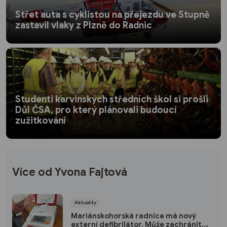
Střet auta s cyklistou na přejezdu ve Stupně
zastavil vlaky z Plzně do Radnic
Studenti karvinských středních škol si prošli
Důl ČSA, pro který plánovali budoucí
zužitkování
Více od Yvona Fajtová
Aktuality
Mariánskohorská radnice má nový
externí defibrilátor. Může zachránit