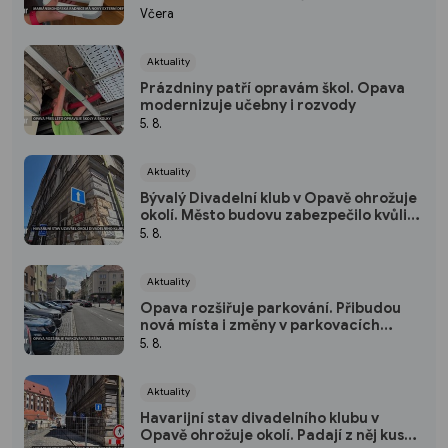
život během několika minut
Včera
Aktuality
Prázdniny patří opravám škol. Opava
modernizuje učebny i rozvody
5. 8.
Aktuality
Bývalý Divadelní klub v Opavě ohrožuje
okolí. Město budovu zabezpečilo kvůli
padající omítce
5. 8.
Aktuality
Opava rozšiřuje parkování. Přibudou
nová místa i změny v parkovacích
zónách
5. 8.
Aktuality
Havarijní stav divadelního klubu v
Opavě ohrožuje okolí. Padají z něj kusy