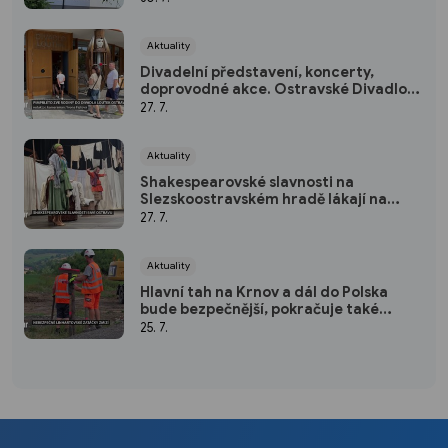
Aktuality
Divadelní představení, koncerty,
doprovodné akce. Ostravské Divadlo
loutek patří Pimprlétu
27. 7.
Aktuality
Shakespearovské slavnosti na
Slezskoostravském hradě lákají na
hvězdné obsazení i letní atmosféru
27. 7.
Aktuality
Hlavní tah na Krnov a dál do Polska
bude bezpečnější, pokračuje také
stavba jižního obchvatu Opavy
25. 7.