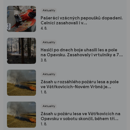
Aktuality
Pašeráci vzácných papoušků dopadeni.
Celníci zasahovali i v
Moravskoslezském kraji
4. 8.
Aktuality
Hasiči po dnech boje uhasili les a pole
na Opavsku. Zasahovaly i vrtulníky a 74
jednotek
3. 8.
Aktuality
Zásah u rozsáhlého požáru lesa a pole
ve Větřkovicích-Novém Vrbně je
ukončen
1. 8.
Aktuality
Zásah u požáru lesa ve Větřkovicích na
Opavsku v sobotu skončil, během tří
dnů se hasiči pětkrát střídali
1. 8.