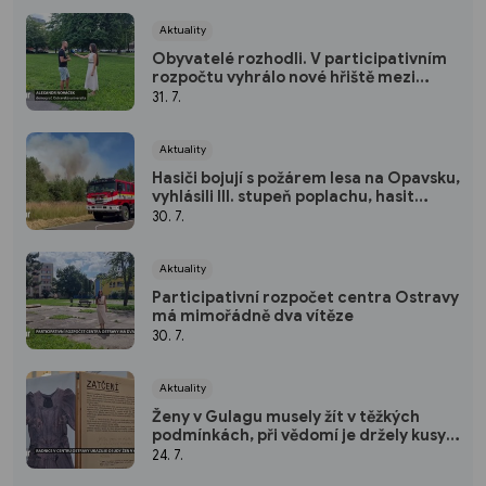
Aktuality
Obyvatelé rozhodli. V participativním
rozpočtu vyhrálo nové hřiště mezi
ulicemi Poděbradova a 30. dubna
31. 7.
Aktuality
Hasiči bojují s požárem lesa na Opavsku,
vyhlásili III. stupeň poplachu, hasit
budou i v průběhu noci
30. 7.
Aktuality
Participativní rozpočet centra Ostravy
má mimořádně dva vítěze
30. 7.
Aktuality
Ženy v Gulagu musely žít v těžkých
podmínkách, při vědomí je držely kusy
látek. Výstava na radnici ukazuje jejich
24. 7.
příběhy