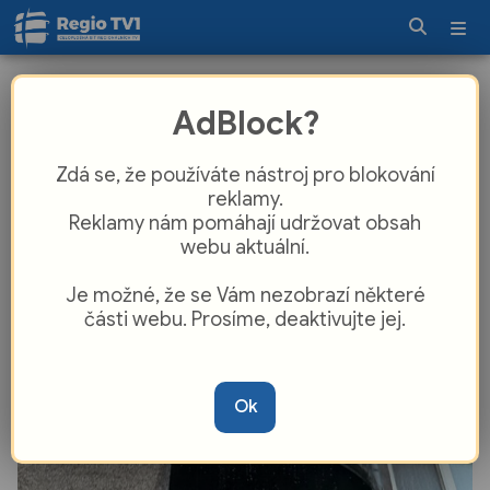
V Ostravě-Vítkovicích hořel bytový
AdBlock?
dům, muselo být evakuováno devět
lidí
Zdá se, že používáte nástroj pro blokování
reklamy.
Reklamy nám pomáhají udržovat obsah
webu aktuální.
Je možné, že se Vám nezobrazí některé
části webu. Prosíme, deaktivujte jej.
Ok