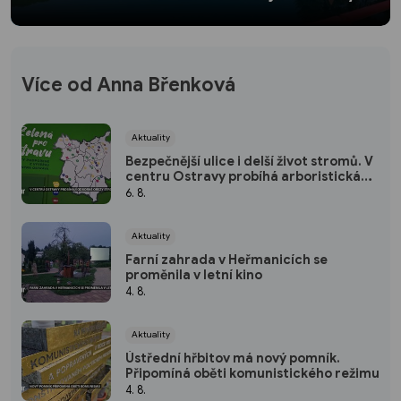
Více od Anna Břenková
Aktuality
Bezpečnější ulice i delší život stromů. V
centru Ostravy probíhá arboristická
péče
6. 8.
Aktuality
Farní zahrada v Heřmanicích se
proměnila v letní kino
4. 8.
Aktuality
Ústřední hřbitov má nový pomník.
Připomíná oběti komunistického režimu
4. 8.