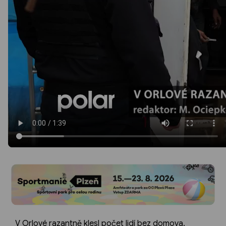
V Orlové razantně klesl počet lidí bez domova.