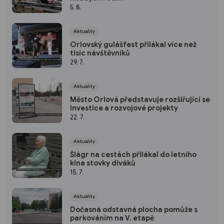
5. 8.
Aktuality
Orlovský gulášfest přilákal více než
tisíc návštěvníků
29. 7.
Aktuality
Město Orlová představuje rozšiřující se
investice a rozvojové projekty
22. 7.
Aktuality
Šlágr na cestách přilákal do letního
kina stovky diváků
15. 7.
Aktuality
Dočasná odstavná plocha pomůže s
parkováním na V. etapě