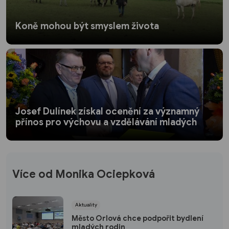
Koně mohou být smyslem života
Josef Dulínek získal ocenění za významný
přínos pro výchovu a vzdělávání mladých
Více od Monika Ociepková
Aktuality
Město Orlová chce podpořit bydlení
mladých rodin