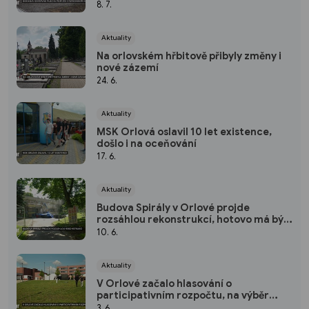
8. 7.
Aktuality
Na orlovském hřbitově přibyly změny i
nové zázemí
24. 6.
Aktuality
MSK Orlová oslavil 10 let existence,
došlo i na oceňování
17. 6.
Aktuality
Budova Spirály v Orlové projde
rozsáhlou rekonstrukcí, hotovo má být
už v listopadu
10. 6.
Aktuality
V Orlové začalo hlasování o
participativním rozpočtu, na výběr
návrhu mají lidé celý červen
3. 6.