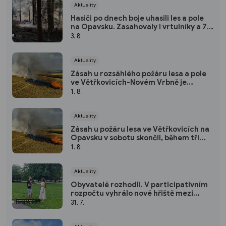
Aktuality
Hasiči po dnech boje uhasili les a pole
na Opavsku. Zasahovaly i vrtulníky a 74
jednotek
3. 8.
Aktuality
Zásah u rozsáhlého požáru lesa a pole
ve Větřkovicích-Novém Vrbně je
ukončen
1. 8.
Aktuality
Zásah u požáru lesa ve Větřkovicích na
Opavsku v sobotu skončil, během tří
dnů se hasiči pětkrát střídali
1. 8.
Aktuality
Obyvatelé rozhodli. V participativním
rozpočtu vyhrálo nové hřiště mezi
ulicemi Poděbradova a 30. dubna
31. 7.