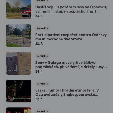
Aktuality
Hasiči bojují s požárem lesa na Opavsku,
vyhlásili III. stupeň poplachu, hasit
budou i v průběhu noci
30. 7.
Aktuality
Participativní rozpočet centra Ostravy
má mimořádně dva vítěze
30. 7.
Aktuality
Ženy v Gulagu musely žít v těžkých
podmínkách, při vědomí je držely kusy
látek. Výstava na radnici ukazuje jejich
24. 7.
příběhy
Aktuality
Láska, humor i hradní atmosféra. V
Ostravě začaly Shakespearovské
slavnosti
22. 7.
Aktuality