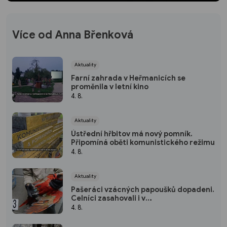
Více od Anna Břenková
Aktuality
Farní zahrada v Heřmanicích se
proměnila v letní kino
4. 8.
Aktuality
Ústřední hřbitov má nový pomník.
Připomíná oběti komunistického režimu
4. 8.
Aktuality
Pašeráci vzácných papoušků dopadeni.
Celníci zasahovali i v
Moravskoslezském kraji
4. 8.