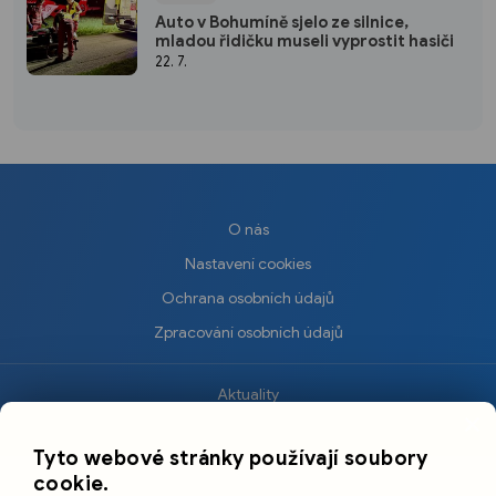
Auto v Bohumíně sjelo ze silnice,
mladou řidičku museli vyprostit hasiči
22. 7.
O nás
Nastavení cookies
Ochrana osobních údajů
Zpracování osobních údajů
Aktuality
×
Krimi
Tyto webové stránky používají soubory
Sport
cookie.