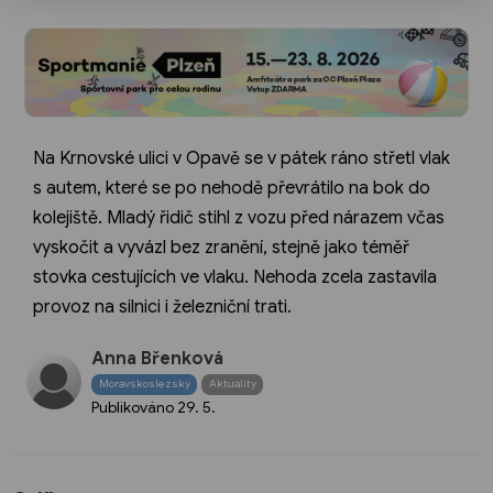
Na Krnovské ulici v Opavě se v pátek ráno střetl vlak
s autem, které se po nehodě převrátilo na bok do
kolejiště. Mladý řidič stihl z vozu před nárazem včas
vyskočit a vyvázl bez zranění, stejně jako téměř
stovka cestujících ve vlaku. Nehoda zcela zastavila
provoz na silnici i železniční trati.
Anna Břenková
Moravskoslezský
Aktuality
Publikováno
29. 5.