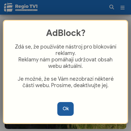
V Opavě narazil vlak do
AdBlock?
převráceného auta, řidič stihl utéct
Zdá se, že používáte nástroj pro blokování
reklamy.
Reklamy nám pomáhají udržovat obsah
webu aktuální.
Je možné, že se Vám nezobrazí některé
části webu. Prosíme, deaktivujte jej.
Ok