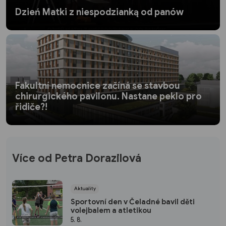
Dzień Matki z niespodzianką od panów
Fakultní nemocnice začíná se stavbou
chirurgického pavilonu. Nastane peklo pro
řidiče?!
Více od Petra Dorazilová
Aktuality
Sportovní den v Čeladné bavil děti
volejbalem a atletikou
5. 8.