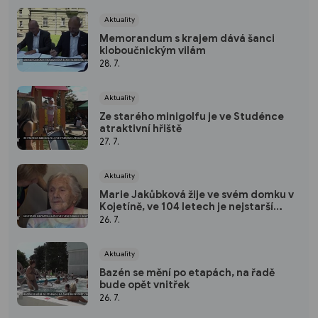
Aktuality
Memorandum s krajem dává šanci
kloboučnickým vilám
28. 7.
Aktuality
Ze starého minigolfu je ve Studénce
atraktivní hřiště
27. 7.
Aktuality
Marie Jakůbková žije ve svém domku v
Kojetíně, ve 104 letech je nejstarší
obyvatelkou Nového Jičína
26. 7.
Aktuality
Bazén se mění po etapách, na řadě
bude opět vnitřek
26. 7.