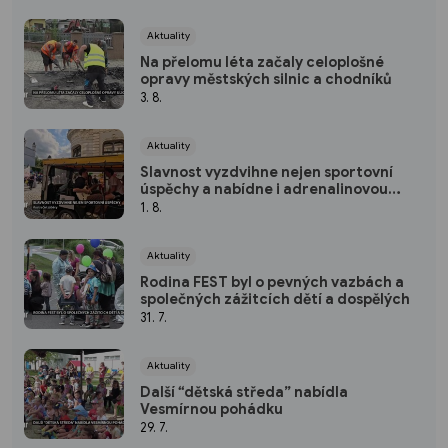
Aktuality
Na přelomu léta začaly celoplošné
opravy městských silnic a chodníků
3. 8.
Aktuality
Slavnost vyzdvihne nejen sportovní
úspěchy a nabídne i adrenalinovou
zábavu
1. 8.
Aktuality
Rodina FEST byl o pevných vazbách a
společných zážitcích dětí a dospělých
31. 7.
Aktuality
Další “dětská středa” nabídla
Vesmírnou pohádku
29. 7.