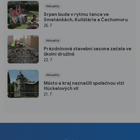
Aktuality
Srpen bude v rytmu tance ve
Smetánkách, Kulišťária a Čechomoru
25. 7.
Aktuality
Prázdninová stavební sezona začala ve
školní družině
22. 7.
Aktuality
Město a kraj naznačili společnou vizi
Hückelových vil
21. 7.