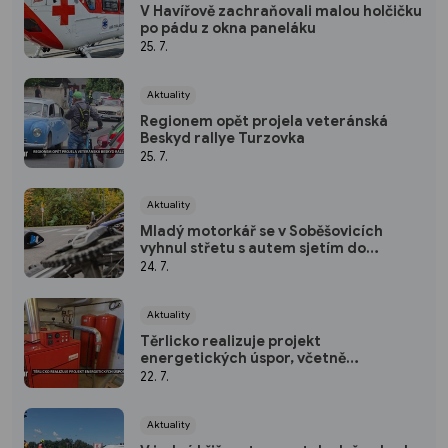
V Havířově zachraňovali malou holčičku
po pádu z okna paneláku
25. 7.
Aktuality
Regionem opět projela veteránská
Beskyd rallye Turzovka
25. 7.
Aktuality
Mladý motorkář se v Soběšovicích
vyhnul střetu s autem sjetím do
příkopu, spolujezdec se zranil
24. 7.
Aktuality
Těrlicko realizuje projekt
energetických úspor, včetně
modernizace zastaralých kotelen
22. 7.
Aktuality