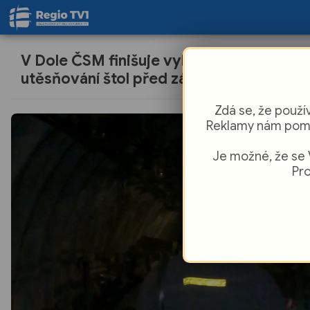
V Dole ČSM finišuje vyklízení a
utěsňování štol před zásypem
Zdá se, že použí
Reklamy nám pomá
Je možné, že se 
Pro