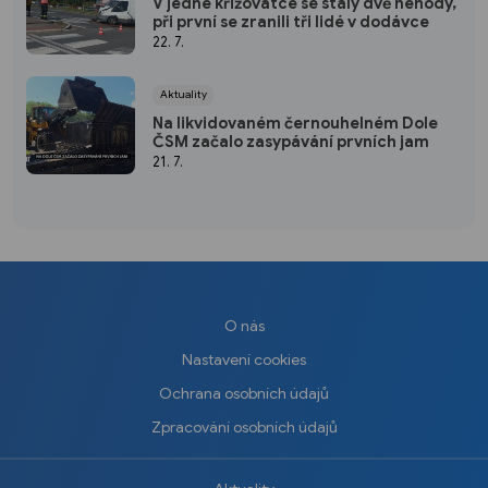
V jedné křižovatce se staly dvě nehody,
při první se zranili tři lidé v dodávce
22. 7.
Aktuality
Na likvidovaném černouhelném Dole
ČSM začalo zasypávání prvních jam
21. 7.
O nás
Nastavení cookies
Ochrana osobních údajů
Zpracování osobních údajů