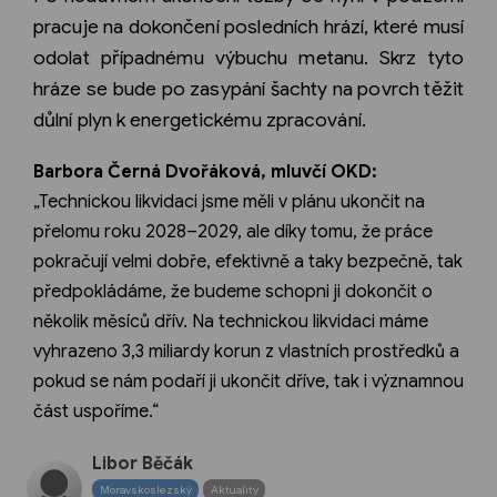
pracuje na dokončení posledních hrází, které musí
odolat případnému výbuchu metanu. Skrz tyto
hráze se bude po zasypání šachty na povrch těžit
důlní plyn k energetickému zpracování.
Barbora Černá Dvořáková, mluvčí OKD:
„Technickou likvidaci jsme měli v plánu ukončit na
přelomu roku 2028–2029, ale díky tomu, že práce
pokračují velmi dobře, efektivně a taky bezpečně, tak
předpokládáme, že budeme schopni ji dokončit o
několik měsíců dřív. Na technickou likvidaci máme
vyhrazeno 3,3 miliardy korun z vlastních prostředků a
pokud se nám podaří ji ukončit dříve, tak i významnou
část uspoříme.“
Libor Běčák
Moravskoslezský
Aktuality