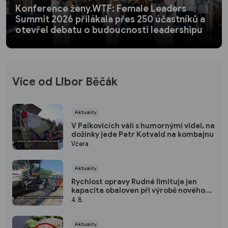
Konference ženy.WTF: Female Leaders
Summit 2026 přilákala přes 250 účastníků a
otevřel debatu o budoucnosti leadershipu
Více od Libor Běčák
Aktuality
V Palkovicích válí s humornými videi, na
dožínky jede Petr Kotvald na kombajnu
Včera
Aktuality
Rychlost opravy Rudné limituje jen
kapacita obaloven při výrobě nového
asfaltu
4. 8.
Aktuality