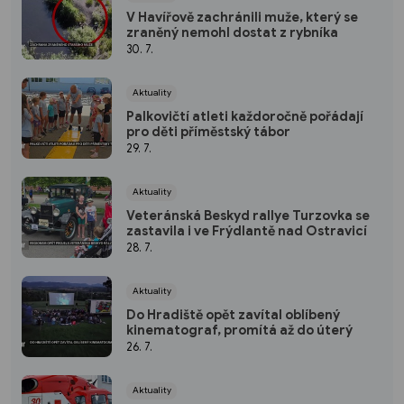
V Havířově zachránili muže, který se
zraněný nemohl dostat z rybníka
30. 7.
Aktuality
Palkovičtí atleti každoročně pořádají
pro děti příměstský tábor
29. 7.
Aktuality
Veteránská Beskyd rallye Turzovka se
zastavila i ve Frýdlantě nad Ostravicí
28. 7.
Aktuality
Do Hradiště opět zavítal oblíbený
kinematograf, promítá až do úterý
26. 7.
Aktuality