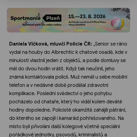
Daniela Vlčková, mluvčí Policie ČR:
„Senior se ráno
vydal na houby do Albrechtic k chatové osadě, kde v
minulosti vlastnil jeden z objektů, a podle domluvy se
měl do dvou hodin vrátit. Když tak neučinil, jeho
známá kontaktovala policii. Muž neměl u sebe mobilní
telefon a v nedávné době prodělal zdravotní
komplikace. Poslední svědectví o jeho pohybu
pocházelo od chataře, který ho viděl kolem deváté
hodiny dopoledne. Policisté okamžitě zahájili pátrání,
do kterého se zapojil i kamarád pohřešovaného. Na
místo byli přivoláni další kolegové včetně speciální
pořádkové jednotky, psovodů, kriminalistů a