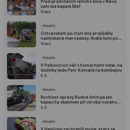
Před promítáním letního kina v Návsí
zahrála kapela Blaf
Včera
Aktuality
Ostravskem po čtyři dny projížděly
nablýskané mercedesy, finále bylo pod
pecemi
Včera
Aktuality
V Palkovicích válí s humornými videi, na
dožínky jede Petr Kotvald na kombajnu
8. 8.
Aktuality
Rychlost opravy Rudné limituje jen
kapacita obaloven při výrobě nového
asfaltu
4. 8.
Aktuality
V Havířově zachránili muže, který se