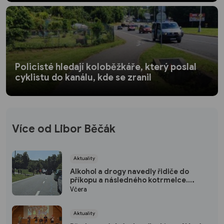
Policisté hledají koloběžkáře, který poslal
cyklistu do kanálu, kde se zranil
Více od Libor Běčák
Aktuality
Alkohol a drogy navedly řidiče do
příkopu a následného kotrmelce.
Naštěstí nikoho nezabil
Včera
Aktuality