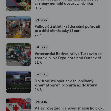
zraněný nemohl dostat z rybníka
30. 7.
Aktuality
Palkovičtí atleti každoročně pořádají
pro děti příměstský tábor
29. 7.
Aktuality
Veteránská Beskyd rallye Turzovka se
zastavila i ve Frýdlantě nad Ostravicí
28. 7.
Aktuality
Do Hradiště opět zavítal oblíbený
kinematograf, promítá až do úterý
26. 7.
Aktuality
V Havířově zachraňovali malou holčičku