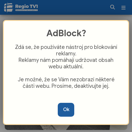
Unavený starší houbař uvízl v rokli, ze
AdBlock?
kterého zachránili policisté
Zdá se, že používáte nástroj pro blokování
reklamy.
Reklamy nám pomáhají udržovat obsah
webu aktuální.
Je možné, že se Vám nezobrazí některé
části webu. Prosíme, deaktivujte jej.
Ok