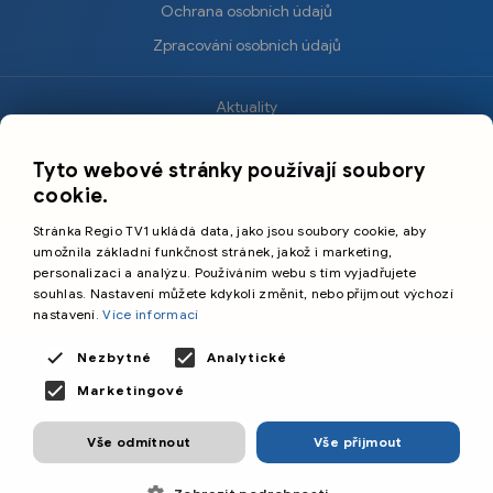
Ochrana osobních údajů
Zpracování osobních údajů
Aktuality
×
Krimi
Tyto webové stránky používají soubory
Sport
cookie.
Kultura
Stránka Regio TV1 ukládá data, jako jsou soubory cookie, aby
Cestování
umožnila základní funkčnost stránek, jakož i marketing,
personalizaci a analýzu. Používáním webu s tím vyjadřujete
souhlas. Nastavení můžete kdykoli změnit, nebo přijmout výchozí
©️
Primetime Media s.r.o.
nastavení.
Více informací
Všeobecné podmínky
Nezbytné
Analytické
Marketingové
Vše odmítnout
Vše přijmout