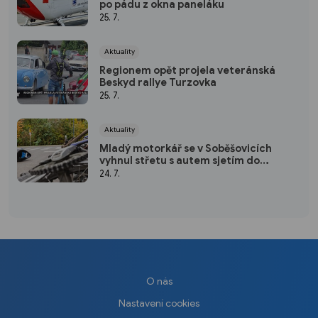
po pádu z okna paneláku
25. 7.
Aktuality
Regionem opět projela veteránská
Beskyd rallye Turzovka
25. 7.
Aktuality
Mladý motorkář se v Soběšovicích
vyhnul střetu s autem sjetím do
příkopu, spolujezdec se zranil
24. 7.
O nás
Nastavení cookies