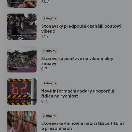
21. 7.
Aktuality
Stonavský předpouťák zahájil pouťový
víkend
17. 7.
Aktuality
Stonavská pouť zve na víkend plný
zábavy
8. 7.
Aktuality
Nové informační radary upozorňují
řidiče na rychlost
8. 7.
Aktuality
Stonavská knihovna nabízí tisíce titulů i
o prázdninách