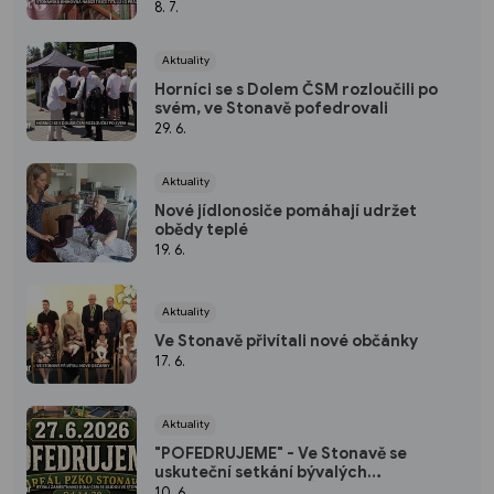
8. 7.
Aktuality
Horníci se s Dolem ČSM rozloučili po
svém, ve Stonavě pofedrovali
29. 6.
Aktuality
Nové jídlonosiče pomáhají udržet
obědy teplé
19. 6.
Aktuality
Ve Stonavě přivítali nové občánky
17. 6.
Aktuality
"POFEDRUJEME" - Ve Stonavě se
uskuteční setkání bývalých
zaměstnanců Dolu ČSM
10. 6.