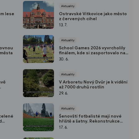
Aktuality
ém lese
Ostravské Vítkovice jako město
z červených cihel
13. 7.
Aktuality
hovnou
School Games 2026 vyvrcholily
 města
finálem, kde si zasportovalo na 5
tisíc dětí
30. 6.
Aktuality
avě
V Arboretu Nový Dvůr je k vidění
až 7000 druhů rostlin
vě
29. 6.
Aktuality
 zelené
Šenovští fotbalisté mají nové
d
hřiště a šatny. Rekonstrukce
do
zázemí klubu probíhá nadále
17. 6.