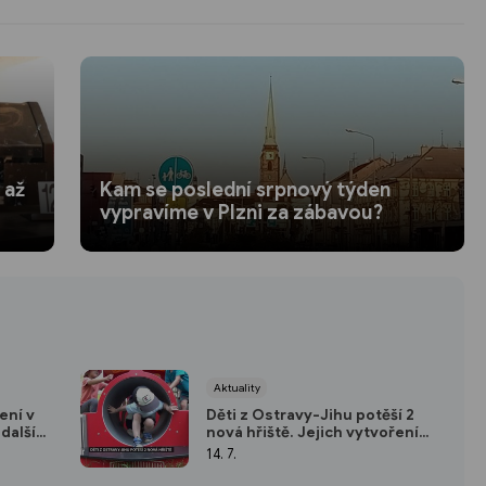
 až
Kam se poslední srpnový týden
vypravíme v Plzni za zábavou?
Aktuality
ení v
Děti z Ostravy-Jihu potěší 2
další
nová hřiště. Jejich vytvoření
navrhla aktivní babička
14. 7.