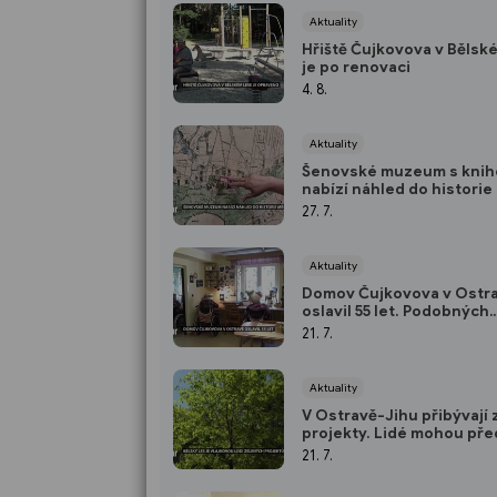
Aktuality
Hřiště Čujkovova v Bělsk
je po renovaci
4. 8.
Aktuality
Šenovské muzeum s kni
nabízí náhled do historie
27. 7.
Aktuality
Domov Čujkovova v Ostr
oslavil 55 let. Podobných
zařízení je celorepubliko
21. 7.
nedostatek
Aktuality
V Ostravě-Jihu přibývají
projekty. Lidé mohou pře
shonem města uniknout 
21. 7.
přírody