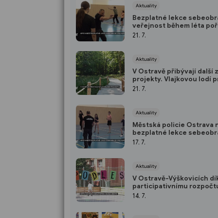
Aktuality
Bezplatné lekce sebeobr
veřejnost během léta poř
ostravští strážníci
21. 7.
Aktuality
V Ostravě přibývají další
projekty. Vlajkovou lodí
je Bělský les
21. 7.
Aktuality
Městská policie Ostrava 
bezplatné lekce sebeobr
veřejnost
17. 7.
Aktuality
V Ostravě-Výškovicích dí
participativnímu rozpočt
Jih vznikla 2 nová hřiště
14. 7.