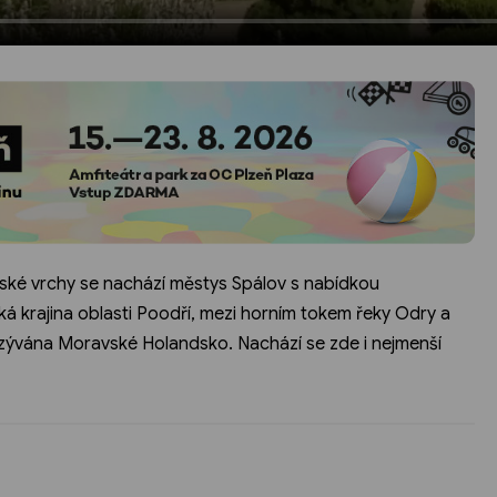
ské vrchy se nachází městys Spálov s nabídkou
ká krajina oblasti Poodří, mezi horním tokem řeky Odry a
azývána Moravské Holandsko. Nachází se zde i nejmenší