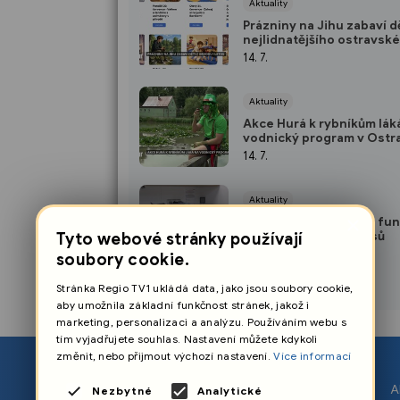
Aktuality
Prázniny na Jihu zabaví dě
nejlidnatějšího ostravsk
obvodu i letos
14. 7.
Aktuality
Akce Hurá k rybníkům lák
vodnický program v Ostr
Výškovicích
14. 7.
Aktuality
×
Od začátku července fu
centrální evidence psů
Tyto webové stránky používají
14. 7.
soubory cookie.
Stránka Regio TV1 ukládá data, jako jsou soubory cookie,
aby umožnila základní funkčnost stránek, jakož i
marketing, personalizaci a analýzu. Používáním webu s
tím vyjadřujete souhlas. Nastavení můžete kdykoli
změnit, nebo přijmout výchozí nastavení.
Více informací
O nás
A
Nezbytné
Analytické