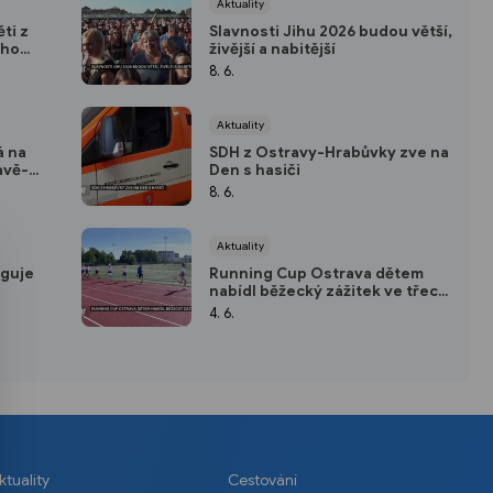
Aktuality
ti z
Slavnosti Jihu 2026 budou větší,
ého
živější a nabitější
8. 6.
Aktuality
á na
SDH z Ostravy-Hrabůvky zve na
avě-
Den s hasiči
8. 6.
Aktuality
nguje
Running Cup Ostrava dětem
nabídl běžecký zážitek ve třech
kolech
4. 6.
ktuality
Cestování