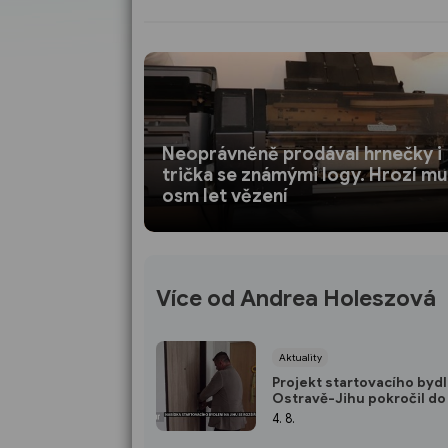
Neoprávněně prodával hrnečky i
trička se známými logy. Hrozí mu
osm let vězení
Více od Andrea Holeszová
Aktuality
Projekt startovacího bydl
Ostravě-Jihu pokročil do 
fáze
4. 8.