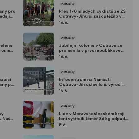
Aktuality
any pro
Přes 170 mladých cyklistů ze ZŠ
ádají
Ostravy-Jihu si zasoutěžilo v
Bělském lese
16. 6.
Aktuality
 zelené
Jubilejní kolonie v Ostravě se
 proměny
proměnila v prvorepublikové
korzo
16. 6.
Aktuality
nabízí
Infocentrum na Náměstí
any pro
Ostrava-Jih oslavilo 6. výročí
fungování
15. 6.
Aktuality
ky
Lidé v Moravskoslezském kraji
u Náš
loni vytřídili téměř 86 kg odpadu
na osobu
8. 6.