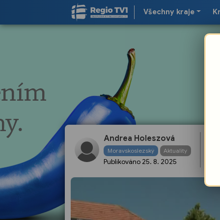
Všechny kraje
K
Andrea Holeszová
Sp
Moravskoslezský
Aktuality
Publikováno
25. 8. 2025