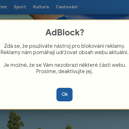
rimi
Sport
Kultura
Cestování
AdBlock?
Zdá se, že používáte nástroj pro blokování reklamy.
Reklamy nám pomáhají udržovat obsah webu aktuální.
Je možné, že se Vám nezobrazí některé části webu.
Prosíme, deaktivujte jej.
álov na Odersku skrývá mnoho unikátů
Ok