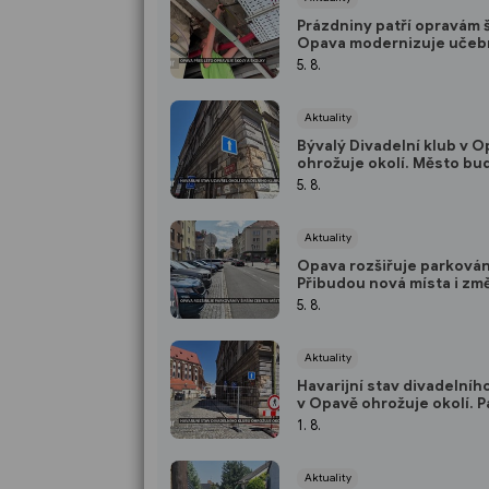
Prázdniny patří opravám š
Opava modernizuje učebn
rozvody
5. 8.
Aktuality
Bývalý Divadelní klub v 
ohrožuje okolí. Město bu
zabezpečilo kvůli padajíc
5. 8.
omítce
Aktuality
Opava rozšiřuje parkován
Přibudou nová místa i zm
parkovacích zónách
5. 8.
Aktuality
Havarijní stav divadelníh
v Opavě ohrožuje okolí. P
něj kusy omítky
1. 8.
Aktuality