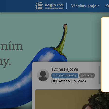
Všechny kraje
K
Sl
Yvona Fajtová
dá
Moravskoslezský
Aktuality
kr
Publikováno
6. 9. 2025