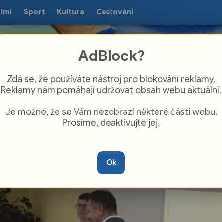
rimi
Sport
Kultura
Cestování
AdBlock?
Zdá se, že používáte nástroj pro blokování reklamy.
Reklamy nám pomáhají udržovat obsah webu aktuální.
Je možné, že se Vám nezobrazí některé části webu.
Prosíme, deaktivujte jej.
ezská nemocnice v Opavě vyjíždí za
rci. Spustila projekt mobilních odběrů
Ok
ve