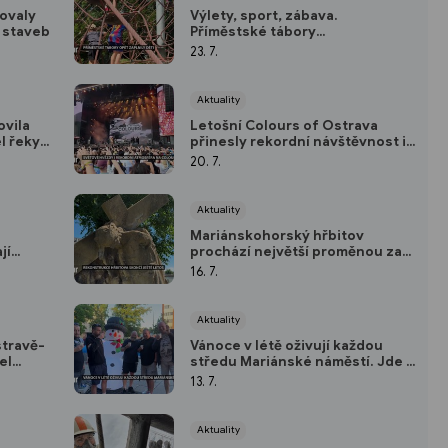
tovaly
Výlety, sport, zábava.
h staveb
Příměstské tábory
mariánskohorské radnice opět
23. 7.
zaplnily děti
Aktuality
vila
Letošní Colours of Ostrava
l řeky,
přinesly rekordní návštěvnost i
nezapomenutelné koncerty
20. 7.
světových hvězd
Aktuality
Mariánskohorský hřbitov
jí
prochází největší proměnou za
evírací
desítky let. Skončit má ještě
16. 7.
letos
Aktuality
stravě-
Vánoce v létě oživují každou
el
středu Mariánské náměstí. Jde o
prázdninový festival plný hudby
13. 7.
a tance
Aktuality