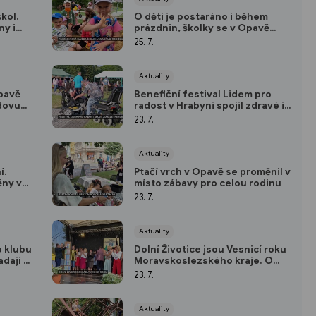
kol.
O děti je postaráno i během
y i
prázdnin, školky se v Opavě
střídají
25. 7.
Aktuality
Opavě
Benefiční festival Lidem pro
dovu
radost v Hrabyni spojil zdravé i
í
handicapované
23. 7.
Aktuality
í.
Ptačí vrch v Opavě se proměnil v
ěny v
místo zábavy pro celou rodinu
23. 7.
Aktuality
o klubu
Dolní Životice jsou Vesnicí roku
adají z
Moravskoslezského kraje. O
vítězství rozhodla silná
23. 7.
komunita
Aktuality