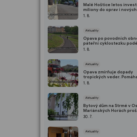
Malé Hoštice letos inves
miliony do oprav i novýc
1. 8.
Aktuality
Opava po povodních obno
páteřní cyklostezku podé
jde o úsek dlouhý přes 3
1. 8.
kilometry
Aktuality
Opava zmírňuje dopady
tropických veder. Pomáha
mlhoviště, pítko i delší ot
1. 8.
doba koupaliště
Aktuality
Bytový dům na Strmé v O
Mariánských Horách proš
kompletní rekonstrukcí
30. 7.
Aktuality