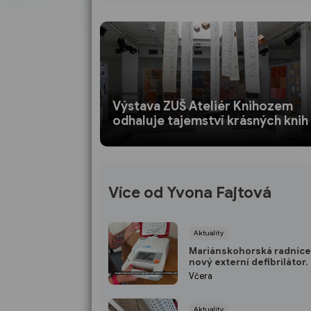
Výstava ZUŠ Ateliér Knihozem
odhaluje tajemství krásných knih
Více od Yvona Fajtová
Aktuality
Mariánskohorská radnic
nový externí defibrilátor
zachránit život během ně
Včera
minut
Aktuality