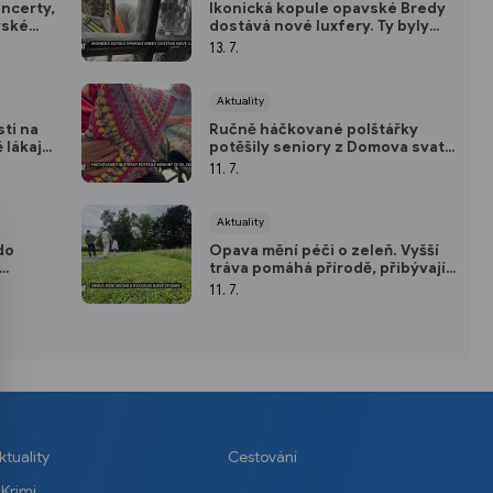
oncerty,
Ikonická kopule opavské Bredy
vské
dostává nové luxfery. Ty byly
rlétu
speciálně vyrobeny pro tuto
13. 7.
stavbu
Aktuality
ti na
Ručně háčkované polštářky
lákají
potěšily seniory z Domova svaté
ní
Zdislavy v Opavě
11. 7.
Aktuality
do
Opava mění péči o zeleň. Vyšší
tráva pomáhá přírodě, přibývají i
ního
nové stromy
11. 7.
ktuality
Cestování
Krimi