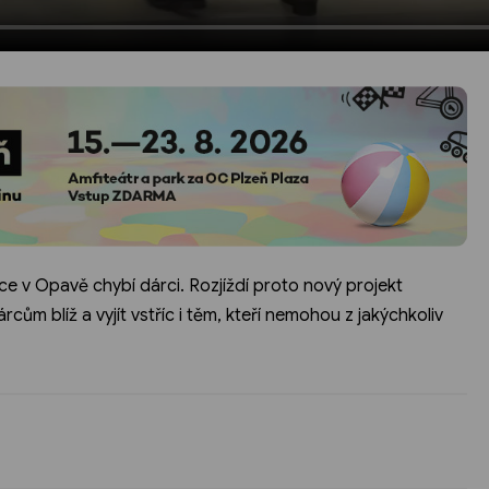
e v Opavě chybí dárci. Rozjíždí proto nový projekt
rcům blíž a vyjít vstříc i těm, kteří nemohou z jakýchkoliv