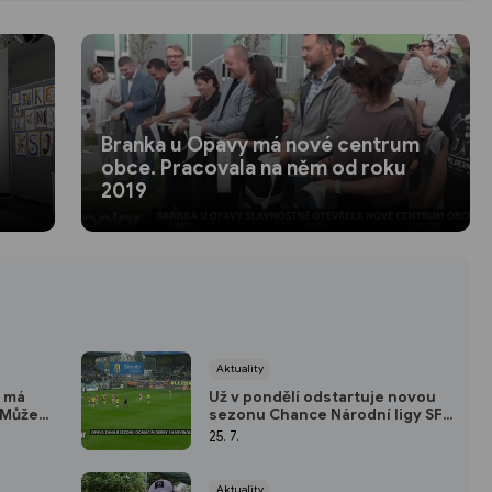
Branka u Opavy má nové centrum
obce. Pracovala na něm od roku
2019
Aktuality
e má
Už v pondělí odstartuje novou
. Může
sezonu Chance Národní ligy SFC
kolika
Opava
25. 7.
Aktuality