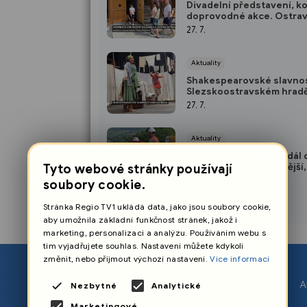
Divadelní představení, k
doprovodné akce. Ostra
Divadlo loutek patří Pimp
27. 7.
Aktuality
Shakespearovské slavnos
Slezskoostravském hradě 
na hvězdné obsazení i let
27. 7.
atmosféru
Aktuality
×
Hlavní tah na Krnov a dál 
Polska bude bezpečnější,
Tyto webové stránky používají
pokračuje také stavba již
25. 7.
soubory cookie.
obchvatu Opavy
Stránka Regio TV1 ukládá data, jako jsou soubory cookie,
aby umožnila základní funkčnost stránek, jakož i
marketing, personalizaci a analýzu. Používáním webu s
tím vyjadřujete souhlas. Nastavení můžete kdykoli
změnit, nebo přijmout výchozí nastavení.
Více informací
O nás
A
Nezbytné
Analytické
Nastavení cookies
Marketingové