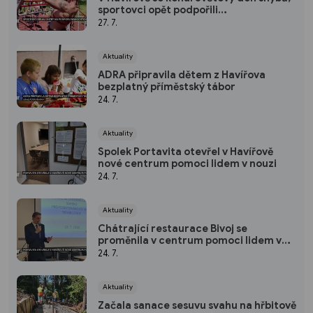
sportovci opět podpořili
hendikepované děti
27. 7.
Aktuality
ADRA připravila dětem z Havířova
bezplatný příměstský tábor
24. 7.
Aktuality
Spolek Portavita otevřel v Havířově
nové centrum pomoci lidem v nouzi
24. 7.
Aktuality
Chátrající restaurace Bivoj se
proměnila v centrum pomoci lidem v
nouzi Spolku Portavita
24. 7.
Aktuality
Začala sanace sesuvu svahu na hřbitově