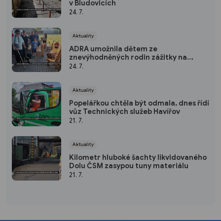
v Bludovicích
24. 7.
Aktuality
ADRA umožnila dětem ze
znevýhodněných rodin zážitky na
táboře
24. 7.
Aktuality
Popelářkou chtěla být odmala, dnes řídí
vůz Technických služeb Havířov
21. 7.
Aktuality
Kilometr hluboké šachty likvidovaného
Dolu ČSM zasypou tuny materiálu
21. 7.