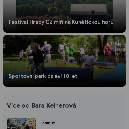
Festival Hrady CZ míří na Kunětickou horu
Sportovní park oslaví 10 let
Více od Bára Kelnerová
Aktuality