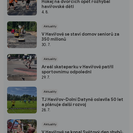
Hokej na dvorcích opět rozhýbal
havířovské děti
4. 8.
Aktuality
V Havířově se staví domov seniorů za
350 milionů
30. 7.
Aktuality
Areál skateparku v Havířově patřil
sportovnímu odpoledni
29. 7.
Aktuality
TJ Havířov-Dolní Datyně oslavila 50 let
a plánuje další rozvoj
28. 7.
Aktuality
V Havířově se konal Světový den shybů,