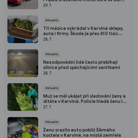
prověřuje
29. 7.
Aktuality
Tři měsíce vykrádal v Karviné sklepy,
auta i firmy. Škoda je přes 410 tisíc
korun
28. 7.
Aktuality
Nezodpovědní lidé často přebíhají
silnice před spěchajícími sanitkami
28. 7.
Aktuality
Muž se měl ukájet při sledování ženy a
dítěte v Karviné. Policie hledá ženu i
svědky
27. 7.
Aktuality
Ženu srazilo auto poblíž Šikmého
kostela v Karviné, na místě zemřela