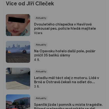
Více od Jiří Cileček
Aktuality
Dvouletého chlapečka v Havířově
pokousal pes, policie hledá majitele
Včera
Aktuality
Na Opavsku hořelo další pole, požár
zničil 35 balíků slámy
4. 8.
Aktuality
Letadlu měl téct olej z motoru. Lidé v
Brně a Ostravě čekali na odlet do
Tuniska 6 hodin
3. 8.
Aktuality
Spanilá jízda i pomník u místa tragédie.
Případ sraženého motorkáře se dál