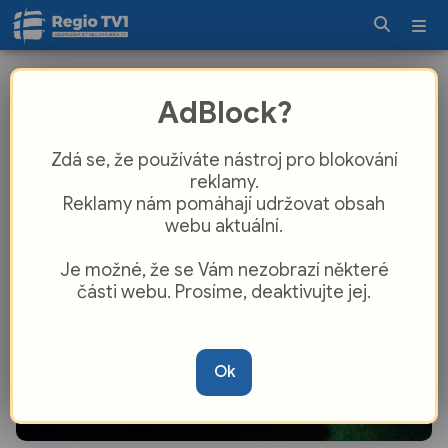
Požár domu ve Vrbně pod Pradědem
AdBlock?
napáchal škody za 10 milionů
Zdá se, že používáte nástroj pro blokování
reklamy.
Reklamy nám pomáhají udržovat obsah
webu aktuální.
Je možné, že se Vám nezobrazí některé
části webu. Prosíme, deaktivujte jej.
Ok