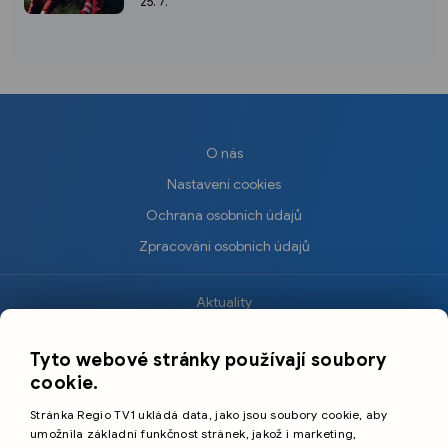
25. 7.
O nás
Nastavení cookies
Ochrana osobních údajů
Zpracování osobních údajů
Aktuality
×
Krimi
Tyto webové stránky používají soubory
Sport
cookie.
Kultura
Stránka Regio TV1 ukládá data, jako jsou soubory cookie, aby
Cestování
umožnila základní funkčnost stránek, jakož i marketing,