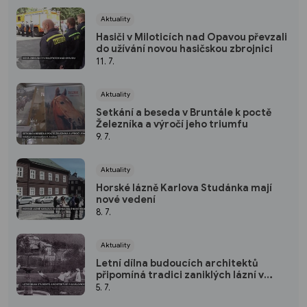
Aktuality
Hasiči v Miloticích nad Opavou převzali
do užívání novou hasičskou zbrojnici
11. 7.
Aktuality
Setkání a beseda v Bruntále k poctě
Železníka a výročí jeho triumfu
9. 7.
Aktuality
Horské lázně Karlova Studánka mají
nové vedení
8. 7.
Aktuality
Letní dílna budoucích architektů
připomíná tradici zaniklých lázní v
Karlovicích
5. 7.