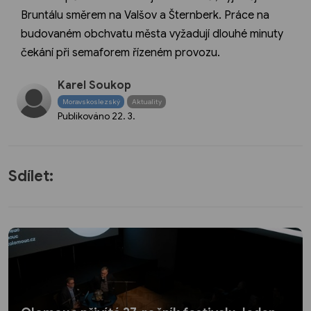
Bruntálu směrem na Valšov a Šternberk. Práce na
budovaném obchvatu města vyžadují dlouhé minuty
čekání při semaforem řízeném provozu.
Karel Soukop
Moravskoslezský
Aktuality
Publikováno
22. 3.
Sdílet: