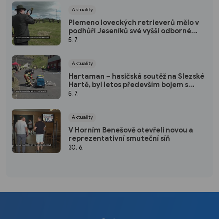
Aktuality
Plemeno loveckých retrieverů mělo v
podhůří Jeseníků své vyšší odborné
zkoušky
5. 7.
Aktuality
Hartaman – hasičská soutěž na Slezské
Hartě, byl letos především bojem s
horkem
5. 7.
Aktuality
V Horním Benešově otevřeli novou a
reprezentativní smuteční síň
30. 6.