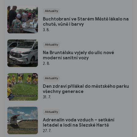
Aktuality
Buchtobraní ve Starém Městě lákalo na
chutě, vůně i barvy
3. 8.
Aktuality
Na Bruntálsku vyjely do ulic nové
moderní sanitní vozy
2. 8.
Aktuality
Den zdraví přilákal do městského parku
všechny generace
31. 7.
Aktuality
Adrenalin voda vzduch – setkání
letadel a lodí na Slezské Hartě
27. 7.