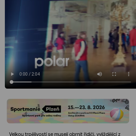
Velkou trpělivostí se musejí obrnit řidiči, vyjíždějící z