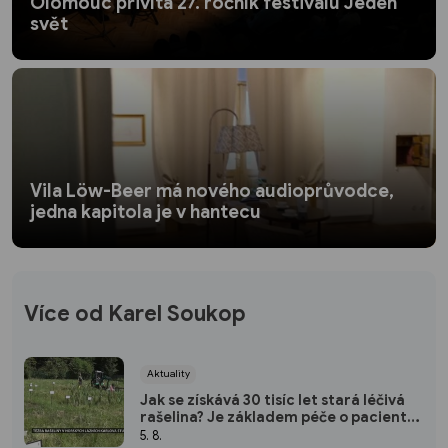
Olomouc přivítá 27. ročník festivalu Jeden
svět
Vila Löw-Beer má nového audioprůvodce,
jedna kapitola je v hantecu
Více od Karel Soukop
Aktuality
Jak se získává 30 tisíc let stará léčivá
rašelina? Je základem péče o pacienty
v lázních Karlova Studánka
5. 8.