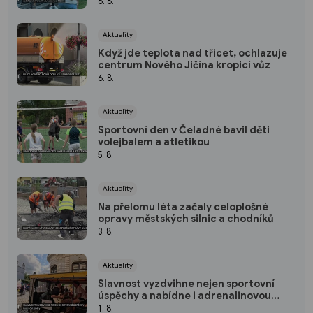
6. 8.
Aktuality
Když jde teplota nad třicet, ochlazuje
centrum Nového Jičína kropicí vůz
6. 8.
Aktuality
Sportovní den v Čeladné bavil děti
volejbalem a atletikou
5. 8.
Aktuality
Na přelomu léta začaly celoplošné
opravy městských silnic a chodníků
3. 8.
Aktuality
Slavnost vyzdvihne nejen sportovní
úspěchy a nabídne i adrenalinovou
zábavu
1. 8.