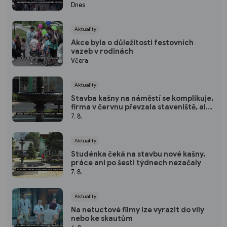
Dnes
Aktuality
Akce byla o důležitosti festovních
vazeb v rodinách
Včera
Aktuality
Stavba kašny na náměstí se komplikuje,
firma v červnu převzala staveniště, ale
nepracuje
7. 8.
Aktuality
Studénka čeká na stavbu nové kašny,
práce ani po šesti týdnech nezačaly
7. 8.
Aktuality
Na netuctové filmy lze vyrazit do vily
nebo ke skautům