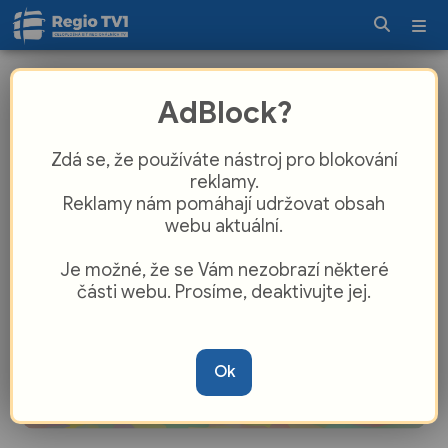
Novojičínská Zuška vede děti k
AdBlock?
múzám už 80 let
Zdá se, že používáte nástroj pro blokování
reklamy.
Reklamy nám pomáhají udržovat obsah
webu aktuální.
Je možné, že se Vám nezobrazí některé
části webu. Prosíme, deaktivujte jej.
Ok