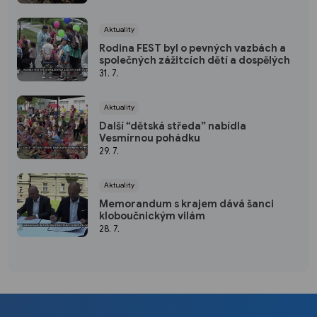
Aktuality
Rodina FEST byl o pevných vazbách a
společných zážitcích dětí a dospělých
31. 7.
Aktuality
Další “dětská středa” nabídla
Vesmírnou pohádku
29. 7.
Aktuality
Memorandum s krajem dává šanci
kloboučnickým vilám
28. 7.