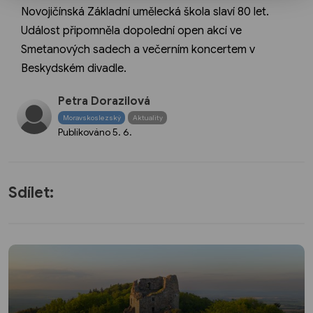
Novojičínská Základní umělecká škola slaví 80 let.
Událost připomněla dopolední open akcí ve
Smetanových sadech a večerním koncertem v
Beskydském divadle.
Petra Dorazilová
Moravskoslezský
Aktuality
Publikováno
5. 6.
Sdílet: