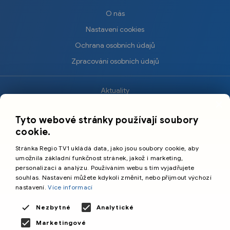
O nás
Nastavení cookies
Ochrana osobních údajů
Zpracování osobních údajů
Aktuality
×
Krimi
Tyto webové stránky používají soubory
Sport
cookie.
Kultura
Stránka Regio TV1 ukládá data, jako jsou soubory cookie, aby
Cestování
umožnila základní funkčnost stránek, jakož i marketing,
personalizaci a analýzu. Používáním webu s tím vyjadřujete
souhlas. Nastavení můžete kdykoli změnit, nebo přijmout výchozí
©️
Primetime Media s.r.o.
nastavení.
Více informací
Všeobecné podmínky
Nezbytné
Analytické
Marketingové