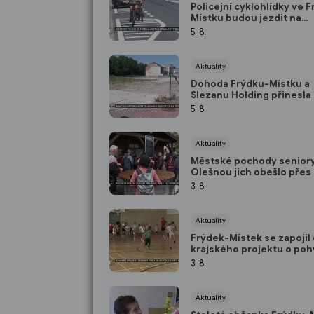
Policejní cyklohlídky ve 
Místku budou jezdit na
elektrokolech
5. 8.
Aktuality
Dohoda Frýdku-Místku a
Slezanu Holding přinesla
parkovací plochu
5. 8.
Aktuality
Městské pochody seniory 
Olešnou jich obešlo přes
3. 8.
Aktuality
Frýdek-Místek se zapojil
krajského projektu o po
dětí, ale založil i svůj
3. 8.
Aktuality