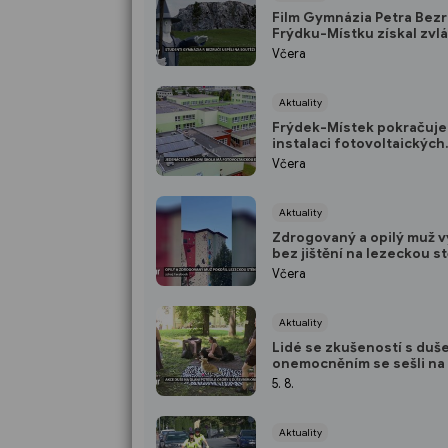
Film Gymnázia Petra Bez
Frýdku-Místku získal zvlá
cenu na soutěži Envofilm
Včera
Aktuality
Frýdek-Místek pokračuje
instalaci fotovoltaických
elektráren
Včera
Aktuality
Zdrogovaný a opilý muž v
bez jištění na lezeckou s
Frýdku-Místku
Včera
Aktuality
Lidé se zkušeností s duš
onemocněním se sešli na 
Duše na dlani
5. 8.
Aktuality