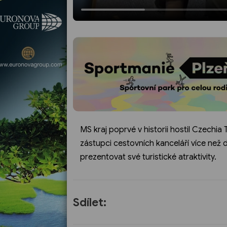
MS kraj poprvé v historii hostil Czechia T
zástupci cestovních kanceláří více než d
prezentovat své turistické atraktivity.
Sdílet: