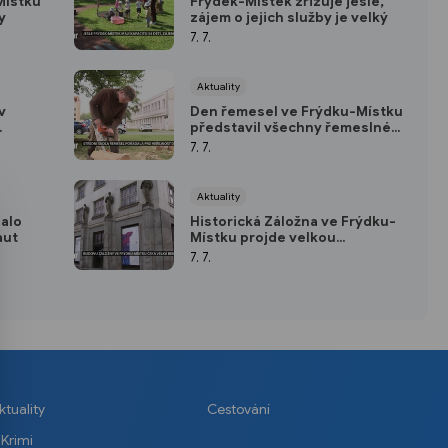
Místku
Frýdek-Místek zřizuje jesle,
y
zájem o jejich služby je velký
7. 7.
Aktuality
v
Den řemesel ve Frýdku-Místku
představil všechny řemeslné
u
obory na střední škole
7. 7.
Aktuality
alo
Historická Záložna ve Frýdku-
aut
Místku projde velkou
rekonstrukcí
7. 7.
ktuality
Cestování
Krimi