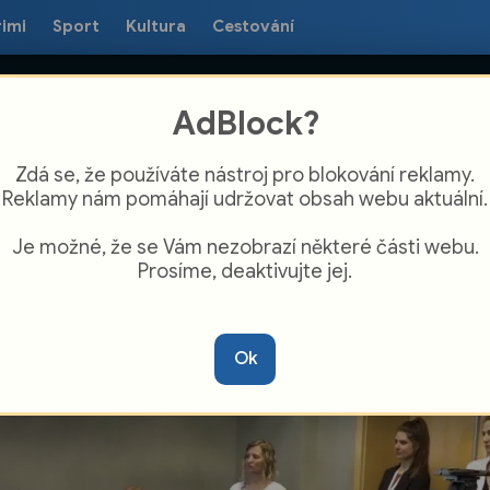
rimi
Sport
Kultura
Cestování
AdBlock?
Zdá se, že používáte nástroj pro blokování reklamy.
Reklamy nám pomáhají udržovat obsah webu aktuální.
Je možné, že se Vám nezobrazí některé části webu.
Prosíme, deaktivujte jej.
vináři a zástupci cestovních kanceláří z
lého světa navštívili MS kraj
Ok