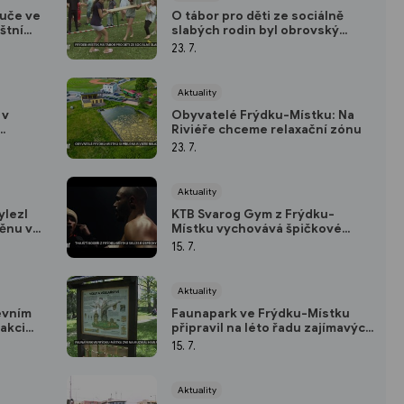
ruče ve
O tábor pro děti ze sociálně
štní
slabých rodin byl obrovský
zájem
23. 7.
Aktuality
 v
Obyvatelé Frýdku-Místku: Na
Riviéře chceme relaxační zónu
23. 7.
Aktuality
ylezl
KTB Svarog Gym z Frýdku-
těnu ve
Místku vychovává špičkové
thajské boxery
15. 7.
Aktuality
evním
Faunapark ve Frýdku-Místku
akci
připravil na léto řadu zajímavých
akcí
15. 7.
Aktuality