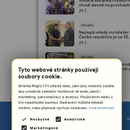
Stoletá občanka Frýdku-
chodí denně na procházk
29. 7.
Aktuality
Nejlepší mladý instalatér 
České republice je ze SŠ
řemesel ve Frýdku-Místk
29. 7.
Aktuality
×
V úspěšné dražbě se prod
všech šest odstavených 
Tyto webové stránky používají
29. 7.
soubory cookie.
Stránka Regio TV1 ukládá data, jako jsou soubory cookie,
aby umožnila základní funkčnost stránek, jakož i
marketing, personalizaci a analýzu. Používáním webu s
tím vyjadřujete souhlas. Nastavení můžete kdykoli
změnit, nebo přijmout výchozí nastavení.
Více informací
O nás
A
Nezbytné
Analytické
Nastavení cookies
Marketingové