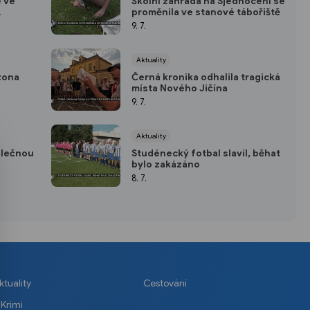
 ve
Školní zahrada na Sjednocení se
proměnila ve stanové tábořiště
9. 7.
Aktuality
zona
Černá kronika odhalila tragická
místa Nového Jičína
9. 7.
Aktuality
olečnou
Studénecký fotbal slavil, běhat
bylo zakázáno
8. 7.
ktuality
Cestování
Krimi