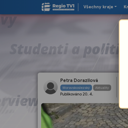
Všechny kraje
K
Petra Dorazilová
Na
Moravskoslezský
Aktuality
po
Publikováno
20. 4.