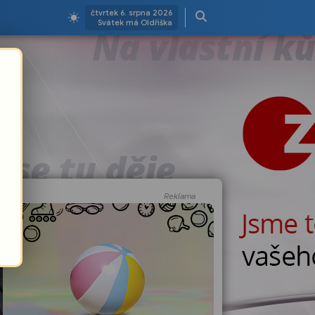
čtvrtek 6. srpna 2026
Svátek má Oldřiška
Reklama