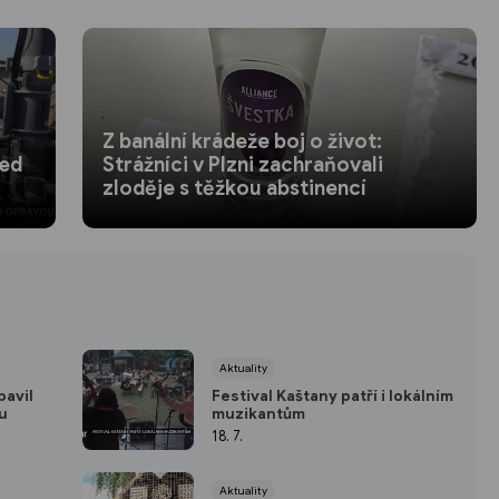
Z banální krádeže boj o život:
řed
Strážníci v Plzni zachraňovali
zloděje s těžkou abstinencí
Aktuality
bavil
Festival Kaštany patří i lokálním
ou
muzikantům
18. 7.
Aktuality