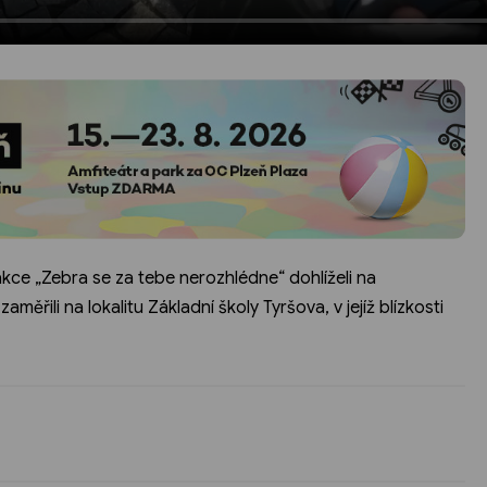
akce „Zebra se za tebe nerozhlédne“ dohlíželi na
řili na lokalitu Základní školy Tyršova, v jejíž blízkosti