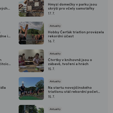
Hmyzí domečky v parku jsou
kých
skrýší pro včely samotářky
17. 7.
Aktuality
n
Hobby Čerťák triatlon provázela
dne i
rekordní účast
16. 7.
Aktuality
h
Čtvrtky v knihovně jsou o
itcích
zábavě, tvoření a hrách
15. 7.
Aktuality
ídla
Na startu novojičínského
triatlonu stál rekordní počet
hobíků
15. 7.
Aktuality