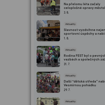
Na přelomu léta začaly
celoplošné opravy městs
silnic a chodníků
3. 8.
Aktuality
Slavnost vyzdvihne neje
sportovní úspěchy a nabí
adrenalinovou zábavu
1. 8.
Aktuality
Rodina FEST byl o pevnýc
vazbách a společných záž
dětí a dospělých
31. 7.
Aktuality
Další “dětská středa” nab
Vesmírnou pohádku
29. 7.
Aktuality