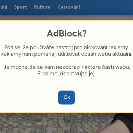
rimi
Sport
Kultura
Cestování
AdBlock?
Zdá se, že používáte nástroj pro blokování reklamy.
Reklamy nám pomáhají udržovat obsah webu aktuální.
Je možné, že se Vám nezobrazí některé části webu.
Prosíme, deaktivujte jej.
 děti před Tyršovou školou číhala
licejní zebra
Ok