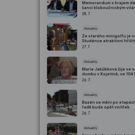
Memorandum s krajem dá
šanci kloboučnickým vilá
28. 7.
Aktuality
Ze starého minigolfu je v
Studénce atraktivní hřišt
27. 7.
Aktuality
Marie Jakůbková žije ve 
domku v Kojetíně, ve 104 
je nejstarší obyvatelkou
26. 7.
Jičína
Aktuality
Bazén se mění po etapách
řadě bude opět vnitřek
26. 7.
Aktuality