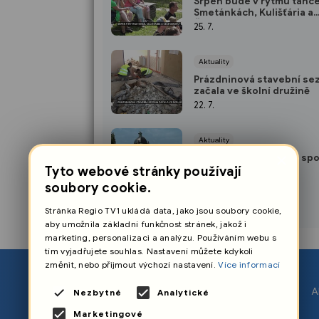
Srpen bude v rytmu tance
Smetánkách, Kulišťária a
Čechomoru
25. 7.
Aktuality
Prázdninová stavební se
začala ve školní družině
22. 7.
Aktuality
×
Město a kraj naznačili sp
vizi Hückelových vil
Tyto webové stránky používají
21. 7.
soubory cookie.
Stránka Regio TV1 ukládá data, jako jsou soubory cookie,
aby umožnila základní funkčnost stránek, jakož i
marketing, personalizaci a analýzu. Používáním webu s
tím vyjadřujete souhlas. Nastavení můžete kdykoli
změnit, nebo přijmout výchozí nastavení.
Více informací
O nás
A
Nezbytné
Analytické
Nastavení cookies
Marketingové