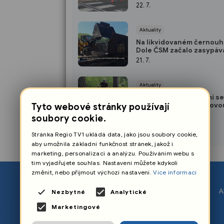
lidé v dodávce
22. 7.
Aktuality
Na likvidovaném černou
Dole ČSM začalo zasypáv
prvních jam
21. 7.
Aktuality
×
V lese nad Palkovicemi se
podařilo vybudovat novo
Tyto webové stránky používají
trailovou trať
20. 7.
soubory cookie.
Stránka Regio TV1 ukládá data, jako jsou soubory cookie,
aby umožnila základní funkčnost stránek, jakož i
marketing, personalizaci a analýzu. Používáním webu s
tím vyjadřujete souhlas. Nastavení můžete kdykoli
změnit, nebo přijmout výchozí nastavení.
Více informací
O nás
A
Nezbytné
Analytické
Nastavení cookies
Marketingové
Ochrana osobních údajů