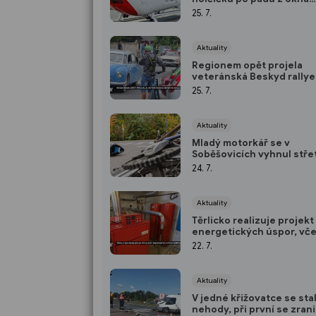
paneláku
25. 7.
Aktuality
Regionem opět projela
veteránská Beskyd rallye
Turzovka
25. 7.
Aktuality
Mladý motorkář se v
Soběšovicích vyhnul stře
autem sjetím do příkopu,
24. 7.
spolujezdec se zranil
Aktuality
Těrlicko realizuje projekt
energetických úspor, vč
modernizace zastaralých
22. 7.
kotelen
Aktuality
V jedné křižovatce se sta
nehody, při první se zranil