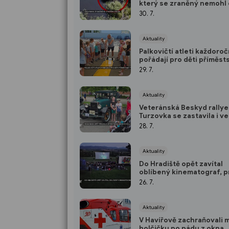
který se zraněný nemohl 
z rybníka
30. 7.
Aktuality
Palkovičtí atleti každoro
pořádají pro děti příměst
tábor
29. 7.
Aktuality
Veteránská Beskyd rallye
Turzovka se zastavila i ve
Frýdlantě nad Ostravicí
28. 7.
Aktuality
Do Hradiště opět zavítal
oblíbený kinematograf, p
až do úterý
26. 7.
Aktuality
V Havířově zachraňovali 
holčičku po pádu z okna