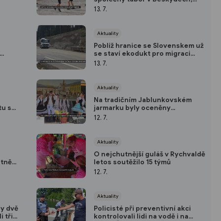
učily se i jazykolamy
13. 7.
Aktuality
Poblíž hranice se Slovenskem už
se staví ekodukt pro migraci
šelem i další zvěře
13. 7.
Aktuality
Na tradičním Jablunkovském
tu s
jarmarku byly oceněny
osobnosti města
12. 7.
Aktuality
O nejchutnější guláš v Rychvaldě
etně
letos soutěžilo 15 týmů
12. 7.
Aktuality
ly dvě
Policisté při preventivní akci
i tři
kontrolovali lidi na vodě i na