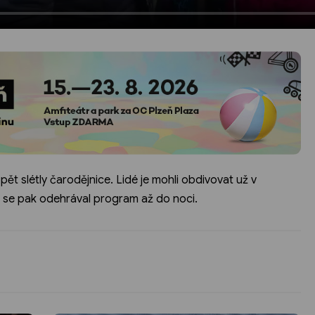
ět slétly čarodějnice. Lidé je mohli obdivovat už v
 se pak odehrával program až do noci.