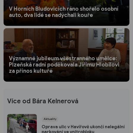
V Horních Bludovicích ráno shořelo osobní
auto, dva lidé se nadýchali kouře
Významné jubileum všestranného umělce:
Plzeňská radní poděkovala Jiřímu Hlobilovi
za přínos kultuře
Více od Bára Kelnerová
Aktuality
Oprava ulic v Havířově ukončí nelegální
parkování ve vnitrobloku