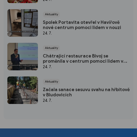
Aktuality
Spolek Portavita otevřel v Havířově
nové centrum pomoci lidem v nouzi
24. 7.
Aktuality
Chátrající restaurace Bivoj se
proměnila v centrum pomoci lidem v
nouzi Spolku Portavita
24. 7.
Aktuality
Začala sanace sesuvu svahu na hřbitově
v Bludovicích
24. 7.