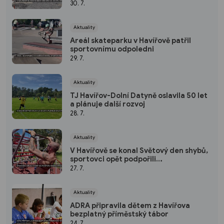
30. 7.
Aktuality
Areál skateparku v Havířově patřil
sportovnímu odpoledni
29. 7.
Aktuality
TJ Havířov-Dolní Datyně oslavila 50 let
a plánuje další rozvoj
28. 7.
Aktuality
V Havířově se konal Světový den shybů,
sportovci opět podpořili
hendikepované děti
27. 7.
Aktuality
ADRA připravila dětem z Havířova
bezplatný příměstský tábor
24. 7.