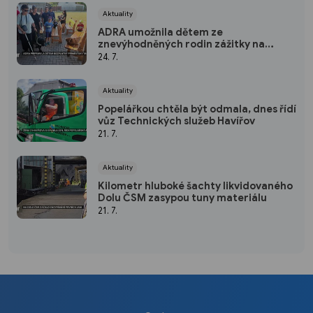
Aktuality
ADRA umožnila dětem ze
znevýhodněných rodin zážitky na
táboře
24. 7.
Aktuality
Popelářkou chtěla být odmala, dnes řídí
vůz Technických služeb Havířov
21. 7.
Aktuality
Kilometr hluboké šachty likvidovaného
Dolu ČSM zasypou tuny materiálu
21. 7.