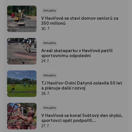
Aktuality
V Havířově se staví domov seniorů za
350 milionů
30. 7.
Aktuality
Areál skateparku v Havířově patřil
sportovnímu odpoledni
29. 7.
Aktuality
TJ Havířov-Dolní Datyně oslavila 50 let
a plánuje další rozvoj
28. 7.
Aktuality
V Havířově se konal Světový den shybů,
sportovci opět podpořili
hendikepované děti
27. 7.