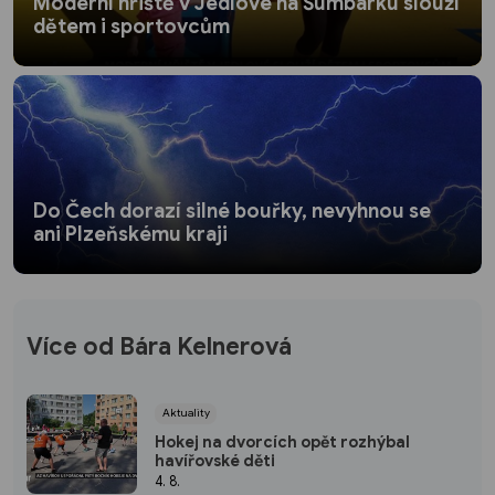
Moderní hřiště v Jedlové na Šumbarku slouží
dětem i sportovcům
Do Čech dorazí silné bouřky, nevyhnou se
ani Plzeňskému kraji
Více od Bára Kelnerová
Aktuality
Hokej na dvorcích opět rozhýbal
havířovské děti
4. 8.