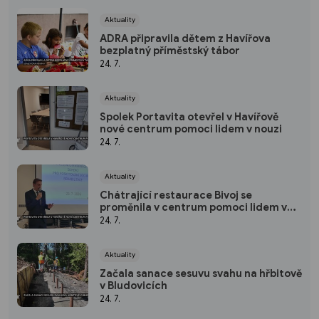
Aktuality
ADRA připravila dětem z Havířova
bezplatný příměstský tábor
24. 7.
Aktuality
Spolek Portavita otevřel v Havířově
nové centrum pomoci lidem v nouzi
24. 7.
Aktuality
Chátrající restaurace Bivoj se
proměnila v centrum pomoci lidem v
nouzi Spolku Portavita
24. 7.
Aktuality
Začala sanace sesuvu svahu na hřbitově
v Bludovicích
24. 7.