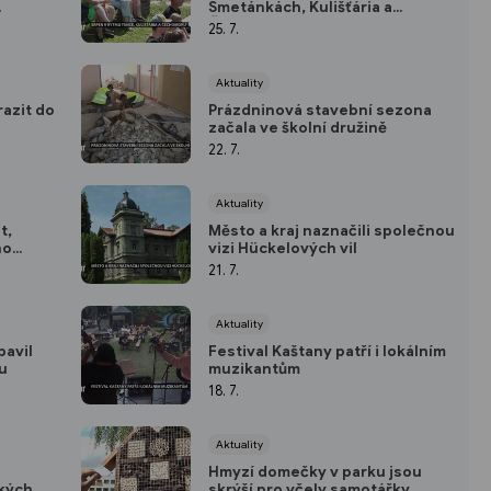
Smetánkách, Kulišťária a
Čechomoru
25. 7.
Aktuality
razit do
Prázdninová stavební sezona
začala ve školní družině
22. 7.
Aktuality
t,
Město a kraj naznačili společnou
ho
vizi Hückelových vil
21. 7.
Aktuality
bavil
Festival Kaštany patří i lokálním
ou
muzikantům
18. 7.
Aktuality
Hmyzí domečky v parku jsou
kých
skrýší pro včely samotářky