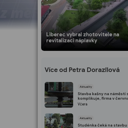
Liberec vybral zhotovitele na
revitalizaci náplavky
Více od Petra Dorazilová
Aktuality
Stavba kašny na náměstí 
komplikuje, firma v červn
převzala staveniště, ale
Včera
nepracuje
Aktuality
Studénka čeká na stavbu