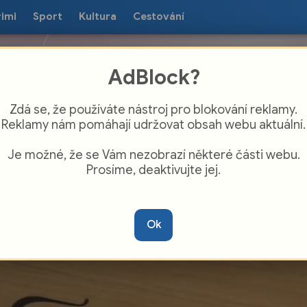
rimi
Sport
Kultura
Cestování
AdBlock?
Zdá se, že používáte nástroj pro blokování reklamy.
Reklamy nám pomáhají udržovat obsah webu aktuální.
Je možné, že se Vám nezobrazí některé části webu.
Prosíme, deaktivujte jej.
nalo se další setkání zástupců radnice a
rkví
Ok