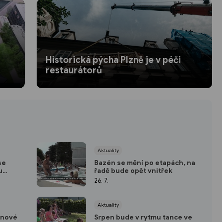
Historická pýcha Plzně je v péči
restaurátorů
Aktuality
se
Bazén se mění po etapách, na
u
řadě bude opět vnitřek
26. 7.
Aktuality
 nové
Srpen bude v rytmu tance ve