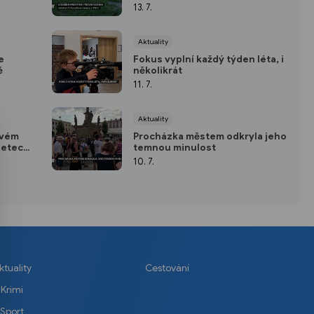
13. 7.
Aktuality
e
Fokus vyplní každý týden léta, i
ě
několikrát
11. 7.
Aktuality
svém
Procházka městem odkryla jeho
letech
temnou minulost
 Nového
10. 7.
ktuality
Cestování
Krimi
Sport