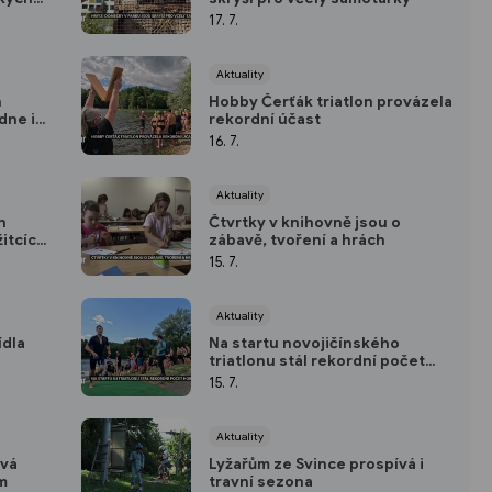
17. 7.
Aktuality
n
Hobby Čerťák triatlon provázela
dne i
rekordní účast
16. 7.
Aktuality
h
Čtvrtky v knihovně jsou o
itcích
zábavě, tvoření a hrách
15. 7.
Aktuality
ídla
Na startu novojičínského
triatlonu stál rekordní počet
hobíků
15. 7.
Aktuality
vá
Lyžařům ze Svince prospívá i
m
travní sezona