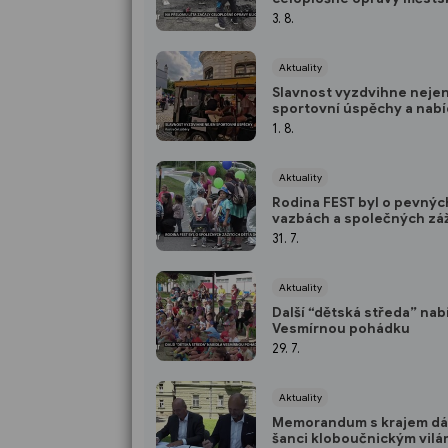
silnic a chodníků
3. 8.
Aktuality
Slavnost vyzdvihne neje
sportovní úspěchy a nabí
adrenalinovou zábavu
1. 8.
Aktuality
Rodina FEST byl o pevnýc
vazbách a společných záž
dětí a dospělých
31. 7.
Aktuality
Další “dětská středa” nab
Vesmírnou pohádku
29. 7.
Aktuality
Memorandum s krajem dá
šanci kloboučnickým vilá