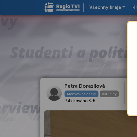
Všechny kraje
K
Petra Dorazilová
Ko
Moravskoslezský
Aktuality
cí
Publikováno
8. 5.