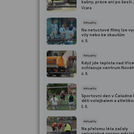
kašny, práce ani po šesti
týdnech nezačaly
Včera
Aktuality
Na netuctové filmy lze vy
vily nebo ke skautům
6. 8.
Aktuality
Když jde teplota nad třice
ochlazuje centrum Nové
Jičína kropicí vůz
6. 8.
Aktuality
Sportovní den v Čeladné 
děti volejbalem a atletik
5. 8.
Aktuality
Na přelomu léta začaly
celoplošné opravy městs