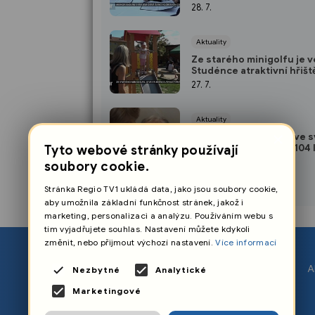
28. 7.
Aktuality
Ze starého minigolfu je v
Studénce atraktivní hřišt
27. 7.
Aktuality
×
Marie Jakůbková žije ve 
domku v Kojetíně, ve 104 
Tyto webové stránky používají
je nejstarší obyvatelkou
26. 7.
soubory cookie.
Jičína
Stránka Regio TV1 ukládá data, jako jsou soubory cookie,
aby umožnila základní funkčnost stránek, jakož i
marketing, personalizaci a analýzu. Používáním webu s
tím vyjadřujete souhlas. Nastavení můžete kdykoli
změnit, nebo přijmout výchozí nastavení.
Více informací
O nás
A
Nezbytné
Analytické
Nastavení cookies
Marketingové
Ochrana osobních údajů