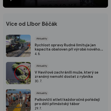
Více od Libor Běčák
Aktuality
Rychlost opravy Rudné limituje jen
kapacita obaloven při výrobě nového
asfaltu
4. 8.
Aktuality
V Havířově zachránili muže, který se
zraněný nemohl dostat z rybníka
30. 7.
Aktuality
Palkovičtí atleti každoročně pořádají
pro děti příměstský tábor
29. 7.