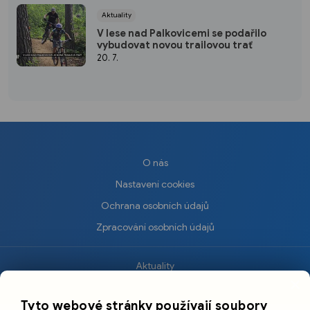
Aktuality
V lese nad Palkovicemi se podařilo
vybudovat novou trailovou trať
20. 7.
O nás
Nastavení cookies
Ochrana osobních údajů
Zpracování osobních údajů
Aktuality
×
Krimi
Tyto webové stránky používají soubory
Sport