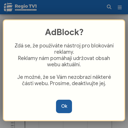
Karvinsko se zachvělo důlním
AdBlock?
otřesem, báňští záchranáři ověřují
stav v dolech
Zdá se, že používáte nástroj pro blokování
reklamy.
Reklamy nám pomáhají udržovat obsah
webu aktuální.
Je možné, že se Vám nezobrazí některé
části webu. Prosíme, deaktivujte jej.
Ok