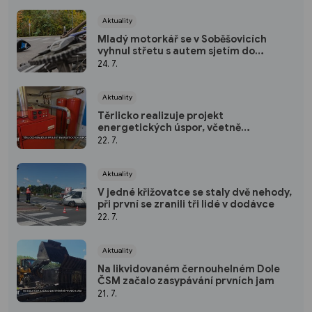
Aktuality
Mladý motorkář se v Soběšovicích
vyhnul střetu s autem sjetím do
příkopu, spolujezdec se zranil
24. 7.
Aktuality
Těrlicko realizuje projekt
energetických úspor, včetně
modernizace zastaralých kotelen
22. 7.
Aktuality
V jedné křižovatce se staly dvě nehody,
při první se zranili tři lidé v dodávce
22. 7.
Aktuality
Na likvidovaném černouhelném Dole
ČSM začalo zasypávání prvních jam
21. 7.