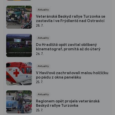
Aktuality
Veteránská Beskyd rallye Turzovka se
zastavila i ve Frýdlantě nad Ostravicí
28. 7.
Aktuality
Do Hradiště opět zavítal oblíbený
kinematograf, promítá až do úterý
26. 7.
Aktuality
V Havířově zachraňovali malou holčičku
po pádu z okna paneláku
25. 7.
Aktuality
Regionem opět projela veteránská
Beskyd rallye Turzovka
25. 7.