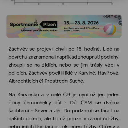
Záchvěv se projevil chvíli po 15. hodině. Lidé na
povrchu zaznamenali například zhoupnutí podlahy,
zhoupli se na židlích, nebo se jim třásly věci v
policích. Záchvěv pocítili lidé v Karviné, Havířově,
Albrechticích či Prostřední Suché.
Na Karvinsku a v celé ČR je nyní už jen jeden
činný černouhelný důl - Důl ČSM se dvěma
šachtami - Sever a Jih. Do podzemí se fárá i na
dalších dolech, ale to už pouze v rámci údržby,
nebo jejich likvidaci po ukončení těžby. Otřesy a