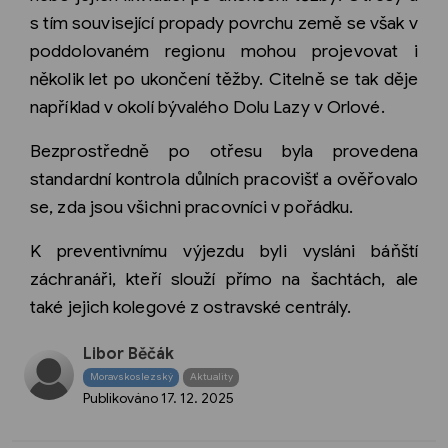
s tím související propady povrchu země se však v
poddolovaném regionu mohou projevovat i
několik let po ukončení těžby. Citelně se tak děje
například v okolí bývalého Dolu Lazy v Orlové.
Bezprostředně po otřesu byla provedena
standardní kontrola důlních pracovišť a ověřovalo
se, zda jsou všichni pracovníci v pořádku.
K preventivnímu výjezdu byli vysláni báňští
záchranáři, kteří slouží přímo na šachtách, ale
také jejich kolegové z ostravské centrály.
Libor Běčák
Moravskoslezský
Aktuality
Publikováno
17. 12. 2025