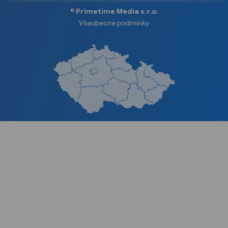
©️
Primetime Media s.r.o.
Všeobecné podmínky