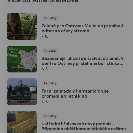
Více od Anna Břenková
Aktuality
Zelená pro Ostravu. V ulicích probíhají
odborné ořezy stromů
7. 8.
Aktuality
Bezpečnější ulice i delší život stromů. V
centru Ostravy probíhá arboristická
péče
6. 8.
Aktuality
Farní zahrada v Heřmanicích se
proměnila v letní kino
4. 8.
Aktuality
Ústřední hřbitov má nový pomník.
Připomíná oběti komunistického režimu