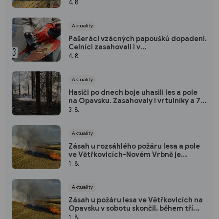
4. 8.
Aktuality
Pašeráci vzácných papoušků dopadeni.
Celníci zasahovali i v
Moravskoslezském kraji
4. 8.
Aktuality
Hasiči po dnech boje uhasili les a pole
na Opavsku. Zasahovaly i vrtulníky a 74
jednotek
3. 8.
Aktuality
Zásah u rozsáhlého požáru lesa a pole
ve Větřkovicích-Novém Vrbně je
ukončen
1. 8.
Aktuality
Zásah u požáru lesa ve Větřkovicích na
Opavsku v sobotu skončil, během tří
dnů se hasiči pětkrát střídali
1. 8.