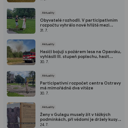
Aktuality
Obyvatelé rozhodli. V participativním
rozpočtu vyhrálo nové hřiště mezi
ulicemi Poděbradova a 30. dubna
31. 7.
Aktuality
Hasiči bojují s požárem lesa na Opavsku,
vyhlásili III. stupeň poplachu, hasit
budou i v průběhu noci
30. 7.
Aktuality
Participativní rozpočet centra Ostravy
má mimořádně dva vítěze
30. 7.
Aktuality
Ženy v Gulagu musely žít v těžkých
podmínkách, při vědomí je držely kusy
látek. Výstava na radnici ukazuje jejich
24. 7.