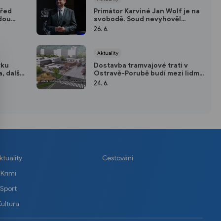
před
Primátor Karviné Jan Wolf je na
dou
svobodě. Soud nevyhověl
žádosti o vzetí do vazby
26. 6.
Aktuality
rku
Dostavba tramvajové trati v
, další
Ostravě-Porubě budí mezi lidmi
velké emoce
24. 6.
ktuality
Cestování
Krimi
Sport
Kultura