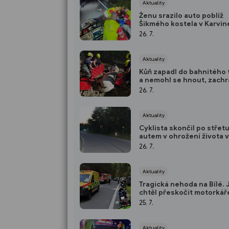
Aktuality
Ženu srazilo auto poblíž
Šikmého kostela v Karvin
místě zemřela
26. 7.
Aktuality
Kůň zapadl do bahnitého
a nemohl se hnout, zachrá
hasiči
26. 7.
Aktuality
Cyklista skončil po střetu
autem v ohrožení života v
nemocnici
26. 7.
Aktuality
Tragická nehoda na Bílé. 
chtěl přeskočit motorkář
25. 7.
Aktuality