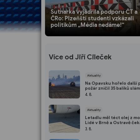
Sutnarka vyjádřila podporu ČT a
ČRo: Plzeňští studenti vzkázali
politikům „Média nedáme!“
Více od Jiří Cileček
Aktuality
Na Opavsku hořelo další 
požár zničil 35 balíků slá
4. 8.
Aktuality
Letadlu měl téct olej z m
Lidé v Brně a Ostravě ček
odlet do Tuniska 6 hodin
3. 8.