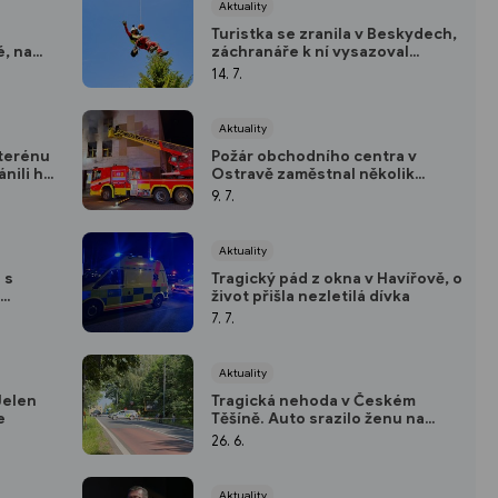
Aktuality
Turistka se zranila v Beskydech,
é, na
záchranáře k ní vysazoval
vrtulník
14. 7.
Aktuality
 terénu
Požár obchodního centra v
nili ho
Ostravě zaměstnal několik
jednotek hasičů
9. 7.
Aktuality
 s
Tragický pád z okna v Havířově, o
život přišla nezletilá dívka
7. 7.
Aktuality
Jelen
Tragická nehoda v Českém
e
Těšíně. Auto srazilo ženu na
přechodu pro chodce
26. 6.
Aktuality