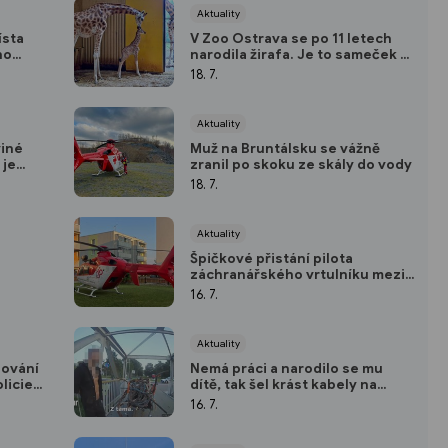
Aktuality
ísta
V Zoo Ostrava se po 11 letech
ho
narodila žirafa. Je to sameček a
je
porod byl překvapením
18. 7.
Aktuality
viné
Muž na Bruntálsku se vážně
 je
zranil po skoku ze skály do vody
18. 7.
Aktuality
Špičkové přistání pilota
záchranářského vrtulníku mezi
paneláky v Opavě
16. 7.
Aktuality
dování
Nemá práci a narodilo se mu
olicie
dítě, tak šel krást kabely na
staveniště
16. 7.