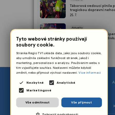
Táborová vedoucí plnila 
tragickou dopravní neho
úkol
25. 7.
Aktuality
×
Po nehodě auta u Brušpe
zemřela čtrnáctiletá dívka
Tyto webové stránky používají
tři se zranily
24. 7.
soubory cookie.
Stránka Regio TV1 ukládá data, jako jsou soubory cookie,
aby umožnila základní funkčnost stránek, jakož i
marketing, personalizaci a analýzu. Používáním webu s
tím vyjadřujete souhlas. Nastavení můžete kdykoli
změnit, nebo přijmout výchozí nastavení.
Více informací
O nás
A
Nezbytné
Analytické
Nastavení cookies
Marketingové
Ochrana osobních údajů
Vše odmítnout
Vše přijmout
Zpracování osobních údajů
Zobrazit podrobnosti