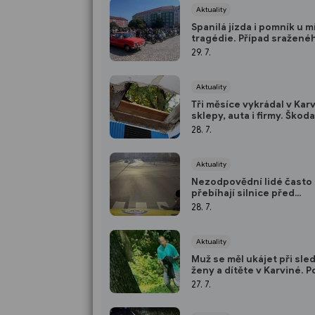
Aktuality
Spanilá jízda i pomník u m
tragédie. Případ sražené
motorkáře se dál prověřu
29. 7.
Aktuality
Tři měsíce vykrádal v Kar
sklepy, auta i firmy. Škoda
přes 410 tisíc korun
28. 7.
Aktuality
Nezodpovědní lidé často
přebíhají silnice před
spěchajícími sanitkami
28. 7.
Aktuality
Muž se měl ukájet při sle
ženy a dítěte v Karviné. P
hledá ženu i svědky
27. 7.