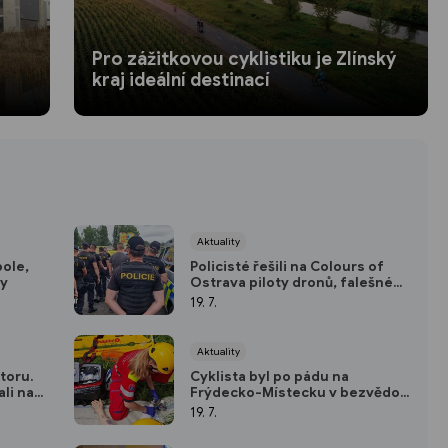
Pro zážitkovou cyklistiku je Zlínský
kraj ideální destinací
Aktuality
pole,
Policisté řešili na Colours of
my
Ostrava piloty dronů, falešné
vstupenky i dopravní přestupky
19. 7.
Aktuality
otoru.
Cyklista byl po pádu na
ali na
Frýdecko-Místecku v bezvědomí
a ohrožení života
19. 7.