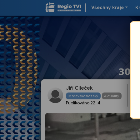
Všechny kraje
K
Jiří Cileček
Ho
Moravskoslezský
Aktuality
Ch
Publikováno
22. 4.