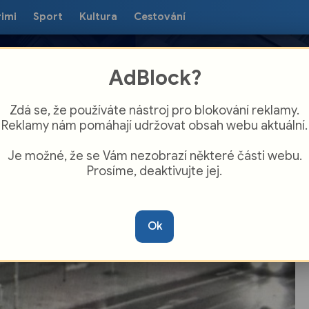
rimi
Sport
Kultura
Cestování
AdBlock?
Zdá se, že používáte nástroj pro blokování reklamy.
Reklamy nám pomáhají udržovat obsah webu aktuální.
Je možné, že se Vám nezobrazí některé části webu.
Prosíme, deaktivujte jej.
rší viditelnost, spěch a nepozornost.
odce v Opavě srazilo auto
Ok