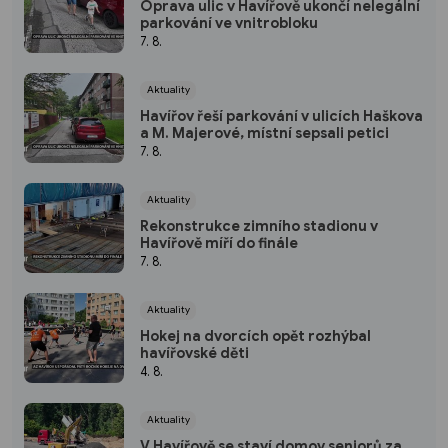
Oprava ulic v Havířově ukončí nelegální
parkování ve vnitrobloku
7. 8.
Aktuality
Havířov řeší parkování v ulicích Haškova
a M. Majerové, místní sepsali petici
7. 8.
Aktuality
Rekonstrukce zimního stadionu v
Havířově míří do finále
7. 8.
Aktuality
Hokej na dvorcích opět rozhýbal
havířovské děti
4. 8.
Aktuality
V Havířově se staví domov seniorů za