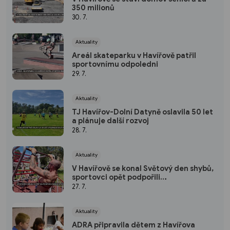
350 milionů
30. 7.
Aktuality
Areál skateparku v Havířově patřil
sportovnímu odpoledni
29. 7.
Aktuality
TJ Havířov-Dolní Datyně oslavila 50 let
a plánuje další rozvoj
28. 7.
Aktuality
V Havířově se konal Světový den shybů,
sportovci opět podpořili
hendikepované děti
27. 7.
Aktuality
ADRA připravila dětem z Havířova