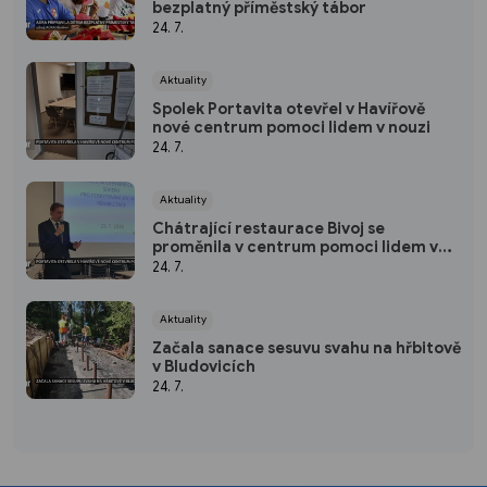
bezplatný příměstský tábor
24. 7.
Aktuality
Spolek Portavita otevřel v Havířově
nové centrum pomoci lidem v nouzi
24. 7.
Aktuality
Chátrající restaurace Bivoj se
proměnila v centrum pomoci lidem v
nouzi Spolku Portavita
24. 7.
Aktuality
Začala sanace sesuvu svahu na hřbitově
v Bludovicích
24. 7.