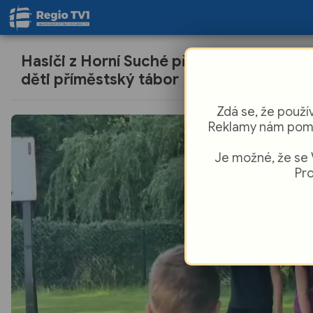
Hasiči z Horní Suché připravili pro
děti příměstský tábor
Zdá se, že použí
Reklamy nám pomá
Je možné, že se 
Pro