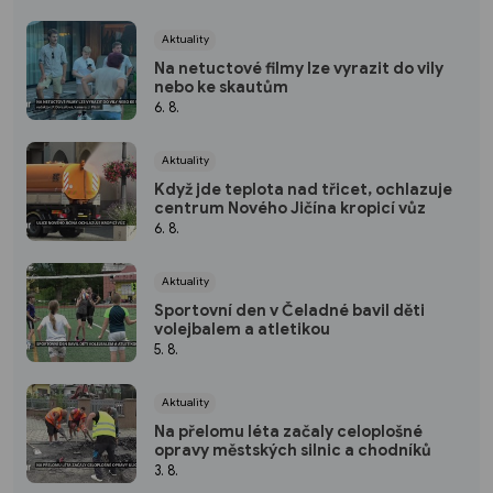
Aktuality
Na netuctové filmy lze vyrazit do vily
nebo ke skautům
6. 8.
Aktuality
Když jde teplota nad třicet, ochlazuje
centrum Nového Jičína kropicí vůz
6. 8.
Aktuality
Sportovní den v Čeladné bavil děti
volejbalem a atletikou
5. 8.
Aktuality
Na přelomu léta začaly celoplošné
opravy městských silnic a chodníků
3. 8.