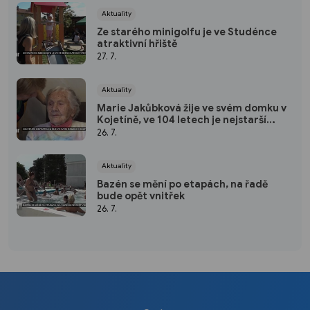
Aktuality
Ze starého minigolfu je ve Studénce
atraktivní hřiště
27. 7.
Aktuality
Marie Jakůbková žije ve svém domku v
Kojetíně, ve 104 letech je nejstarší
obyvatelkou Nového Jičína
26. 7.
Aktuality
Bazén se mění po etapách, na řadě
bude opět vnitřek
26. 7.