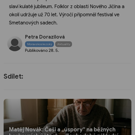
slaví kulaté jubileum. Folklor z oblasti Nového Jičína a
okolí udržuje už 70 let. Výročí připomněl festival ve
Smetanových sadech.
Petra Dorazilová
Moravskoslezský
Aktuality
Publikováno
28. 5.
Sdílet:
Matěj Novák: Češi a „úspory“ na běžných