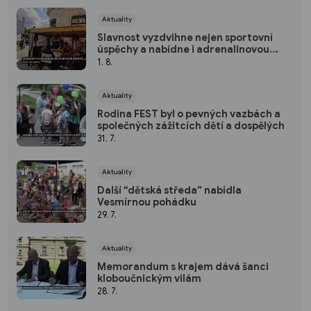
Aktuality
Slavnost vyzdvihne nejen sportovní
úspěchy a nabídne i adrenalinovou
zábavu
1. 8.
Aktuality
Rodina FEST byl o pevných vazbách a
společných zážitcích dětí a dospělých
31. 7.
Aktuality
Další “dětská středa” nabídla
Vesmírnou pohádku
29. 7.
Aktuality
Memorandum s krajem dává šanci
kloboučnickým vilám
28. 7.