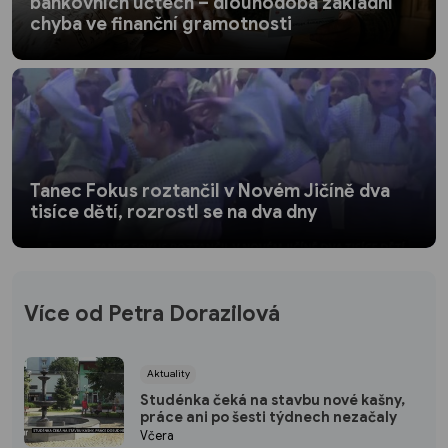
bankovních účtech – dlouhodobá základní
chyba ve finanční gramotnosti
Tanec Fokus roztančil v Novém Jičíně dva
tisíce dětí, rozrostl se na dva dny
Více od Petra Dorazilová
Aktuality
Studénka čeká na stavbu nové kašny,
práce ani po šesti týdnech nezačaly
Včera