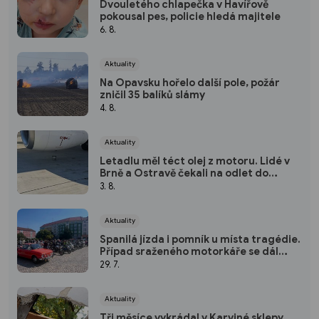
Dvouletého chlapečka v Havířově
pokousal pes, policie hledá majitele
6. 8.
Aktuality
Na Opavsku hořelo další pole, požár
zničil 35 balíků slámy
4. 8.
Aktuality
Letadlu měl téct olej z motoru. Lidé v
Brně a Ostravě čekali na odlet do
Tuniska 6 hodin
3. 8.
Aktuality
Spanilá jízda i pomník u místa tragédie.
Případ sraženého motorkáře se dál
prověřuje
29. 7.
Aktuality
Tři měsíce vykrádal v Karviné sklepy,