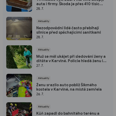
auta i firmy. Škoda je přes 410 tisíc
korun
28. 7.
Aktuality
Nezodpovědní lidé často přebíhají
silnice před spěchajícími sanitkami
28. 7.
Aktuality
Muž se měl ukájet při sledování ženy a
dítěte v Karviné. Policie hledá ženu i
svědky
27. 7.
Aktuality
Ženu srazilo auto poblíž Šikmého
kostela v Karviné, na místě zemřela
26. 7.
Aktuality
Kůň zapadl do bahnitého terénu a