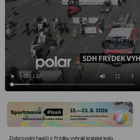
Dobrovolní hasiči z Frýdku vyhráli krajské kolo