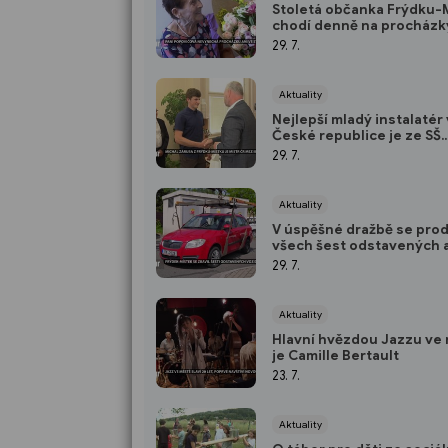
Stoletá občanka Frýdku-
chodí denně na procházk
29. 7.
Aktuality
Nejlepší mladý instalatér 
České republice je ze SŠ
řemesel ve Frýdku-Místk
29. 7.
Aktuality
V úspěšné dražbě se prod
všech šest odstavených 
29. 7.
Aktuality
Hlavní hvězdou Jazzu ve
je Camille Bertault
23. 7.
Aktuality