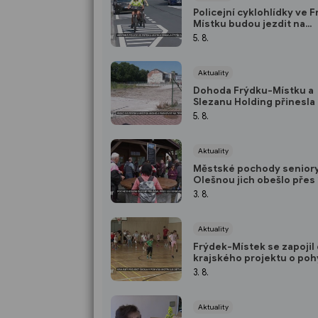
Policejní cyklohlídky ve 
Místku budou jezdit na
elektrokolech
5. 8.
Aktuality
Dohoda Frýdku-Místku a
Slezanu Holding přinesla
parkovací plochu
5. 8.
Aktuality
Městské pochody seniory 
Olešnou jich obešlo přes
3. 8.
Aktuality
Frýdek-Místek se zapojil
krajského projektu o po
dětí, ale založil i svůj
3. 8.
Aktuality