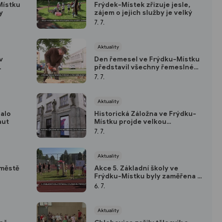
Místku
Frýdek-Místek zřizuje jesle,
y
zájem o jejich služby je velký
7. 7.
Aktuality
v
Den řemesel ve Frýdku-Místku
představil všechny řemeslné
u
obory na střední škole
7. 7.
Aktuality
alo
Historická Záložna ve Frýdku-
aut
Místku projde velkou
rekonstrukcí
7. 7.
Aktuality
 městě
Akce 5. Základní školy ve
Frýdku-Místku byly zaměřena na
prevenci
6. 7.
Aktuality