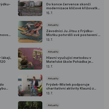
Frýdku-
Do konce července skončí
modernizace klíčové křižovatky
ve Frýdku
15. 7.
Aktuality
Závodníci Ju Jitsu z Frýdku-
 novou
Místku potvrdili své postavení v
evropské špičce
13. 7.
Aktuality
lákají,
Hlavní vyučující metodou v
 120
Mateřské škole Pohádka je
smyslohraní
13. 7.
Aktuality
 do
Frýdek-Místek podporuje
hybu
charitativní aktivity Klaunů z
Balónkova
13. 7.
Aktuality