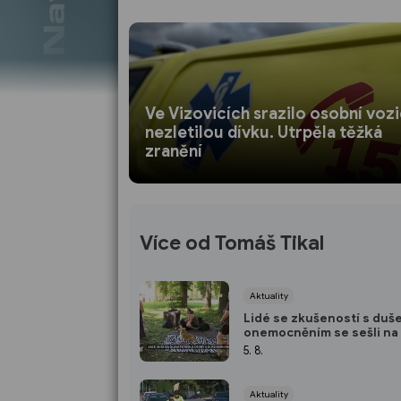
Ve Vizovicích srazilo osobní vozi
nezletilou dívku. Utrpěla těžká
zranění
Více od Tomáš Tikal
Aktuality
Lidé se zkušeností s duš
onemocněním se sešli na 
Duše na dlani
5. 8.
Aktuality