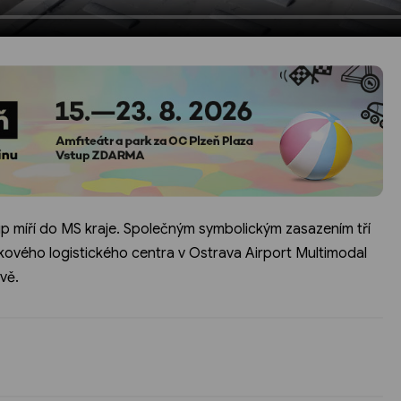
íří do MS kraje. Společným symbolickým zasazením tří
čkového logistického centra v Ostrava Airport Multimodal
vě.