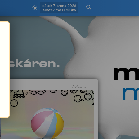
pátek 7. srpna 2026
Svátek má Oldřiška
Reklama