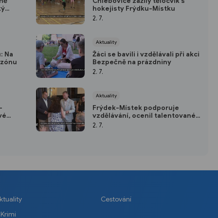
lně
Chlebovice zažily tělocvik s
ký
hokejisty Frýdku-Místku
2. 7.
Aktuality
: Na
Žáci se bavili i vzdělávali při akci
 zónu
Bezpečně na prázdniny
2. 7.
Aktuality
-
Frýdek-Místek podporuje
vé
vzdělávání, ocenil talentované
studenty
2. 7.
ktuality
Cestování
Krimi