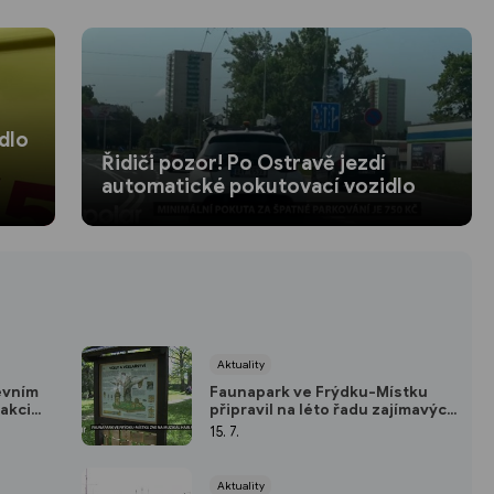
dlo
Řidiči pozor! Po Ostravě jezdí
automatické pokutovací vozidlo
Aktuality
evním
Faunapark ve Frýdku-Místku
akci
připravil na léto řadu zajímavých
akcí
15. 7.
Aktuality