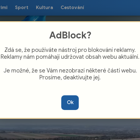
rimi
Sport
Kultura
Cestování
AdBlock?
Zdá se, že používáte nástroj pro blokování reklamy.
Reklamy nám pomáhají udržovat obsah webu aktuální.
Je možné, že se Vám nezobrazí některé části webu.
Prosíme, deaktivujte jej.
 mošnovské průmyslové zóny míří
gistické centrum BMW Group
Ok