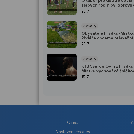
O tábor pro děti ze sociá
slabých rodin byl obrovs
zájem
23. 7.
Aktuality
Obyvatelé Frýdku-Místku
Riviéře chceme relaxační
23. 7.
Aktuality
KTB Svarog Gym z Frýdku
Místku vychovává špičko
thajské boxery
15. 7.
O nás
A
Nastavení cookies