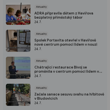
Aktuality
ADRA připravila dětem z Havířova
bezplatný příměstský tábor
24. 7.
Aktuality
Spolek Portavita otevřel v Havířově
nové centrum pomoci lidem v nouzi
24. 7.
Aktuality
Chátrající restaurace Bivoj se
proměnila v centrum pomoci lidem v
nouzi Spolku Portavita
24. 7.
Aktuality
Začala sanace sesuvu svahu na hřbitově
v Bludovicích
24. 7.