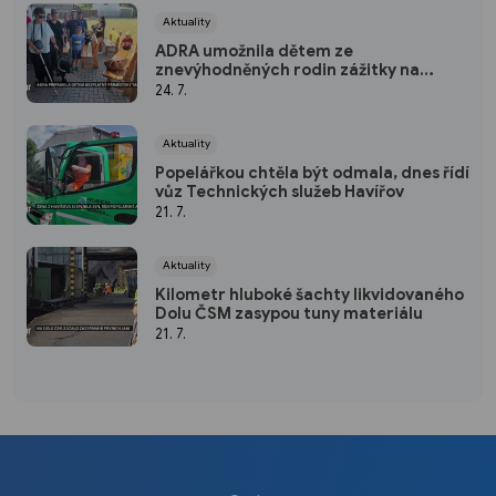
Aktuality
ADRA umožnila dětem ze
znevýhodněných rodin zážitky na
táboře
24. 7.
Aktuality
Popelářkou chtěla být odmala, dnes řídí
vůz Technických služeb Havířov
21. 7.
Aktuality
Kilometr hluboké šachty likvidovaného
Dolu ČSM zasypou tuny materiálu
21. 7.