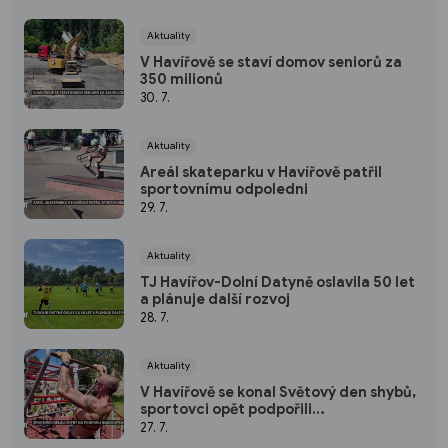
Aktuality
V Havířově se staví domov seniorů za
350 milionů
30. 7.
Aktuality
Areál skateparku v Havířově patřil
sportovnímu odpoledni
29. 7.
Aktuality
TJ Havířov-Dolní Datyně oslavila 50 let
a plánuje další rozvoj
28. 7.
Aktuality
V Havířově se konal Světový den shybů,
sportovci opět podpořili
hendikepované děti
27. 7.