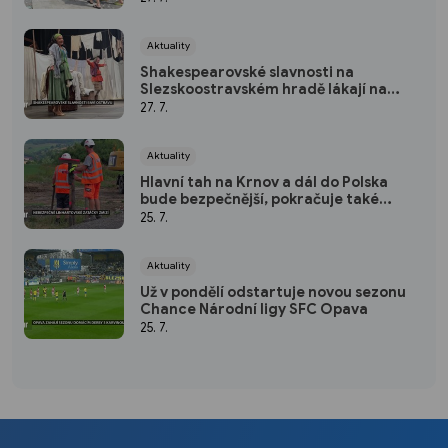
Aktuality
Shakespearovské slavnosti na
Slezskoostravském hradě lákají na
hvězdné obsazení i letní atmosféru
27. 7.
Aktuality
Hlavní tah na Krnov a dál do Polska
bude bezpečnější, pokračuje také
stavba jižního obchvatu Opavy
25. 7.
Aktuality
Už v pondělí odstartuje novou sezonu
Chance Národní ligy SFC Opava
25. 7.