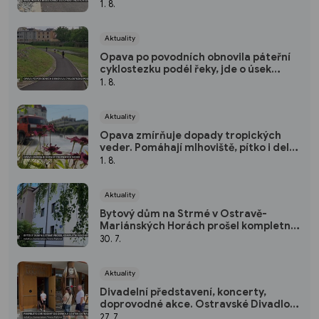
1. 8.
Aktuality
Opava po povodních obnovila páteřní
cyklostezku podél řeky, jde o úsek
dlouhý přes 3 kilometry
1. 8.
Aktuality
Opava zmírňuje dopady tropických
veder. Pomáhají mlhoviště, pítko i delší
otevírací doba koupaliště
1. 8.
Aktuality
Bytový dům na Strmé v Ostravě-
Mariánských Horách prošel kompletní
rekonstrukcí
30. 7.
Aktuality
Divadelní představení, koncerty,
doprovodné akce. Ostravské Divadlo
loutek patří Pimprlétu
27. 7.