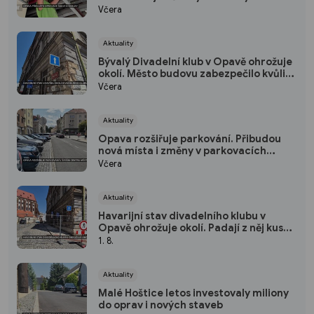
Včera
Aktuality
Bývalý Divadelní klub v Opavě ohrožuje
okolí. Město budovu zabezpečilo kvůli
padající omítce
Včera
Aktuality
Opava rozšiřuje parkování. Přibudou
nová místa i změny v parkovacích
zónách
Včera
Aktuality
Havarijní stav divadelního klubu v
Opavě ohrožuje okolí. Padají z něj kusy
omítky
1. 8.
Aktuality
Malé Hoštice letos investovaly miliony
do oprav i nových staveb