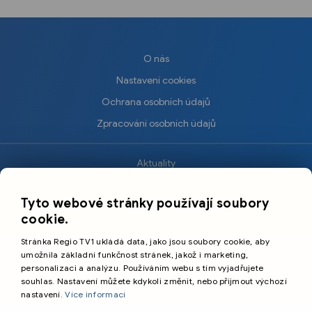
O nás
Nastavení cookies
Ochrana osobních údajů
Zpracování osobních údajů
Aktuality
×
Krimi
Tyto webové stránky používají soubory
Sport
cookie.
Kultura
Stránka Regio TV1 ukládá data, jako jsou soubory cookie, aby
Cestování
umožnila základní funkčnost stránek, jakož i marketing,
personalizaci a analýzu. Používáním webu s tím vyjadřujete
souhlas. Nastavení můžete kdykoli změnit, nebo přijmout výchozí
©️
Primetime Media s.r.o.
nastavení.
Více informací
Všeobecné podmínky