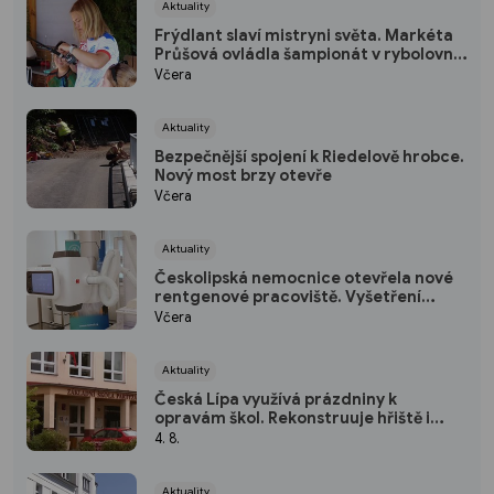
Aktuality
Frýdlant slaví mistryni světa. Markéta
Průšová ovládla šampionát v rybolovné
technice
Včera
Aktuality
Bezpečnější spojení k Riedelově hrobce.
Nový most brzy otevře
Včera
Aktuality
Českolipská nemocnice otevřela nové
rentgenové pracoviště. Vyšetření
budou rychlejší i šetrnější
Včera
Aktuality
Česká Lípa využívá prázdniny k
opravám škol. Rekonstruuje hřiště i
střechu školky
4. 8.
Aktuality