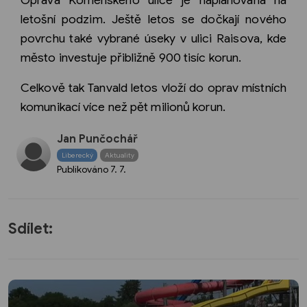
Oprava Komenského ulice je naplánována na
letošní podzim. Ještě letos se dočkají nového
povrchu také vybrané úseky v ulici Raisova, kde
město investuje přibližně 900 tisíc korun.
Celkově tak Tanvald letos vloží do oprav místních
komunikací více než pět milionů korun.
Jan Punčochář
Liberecký
Aktuality
Publikováno
7. 7.
Sdílet: