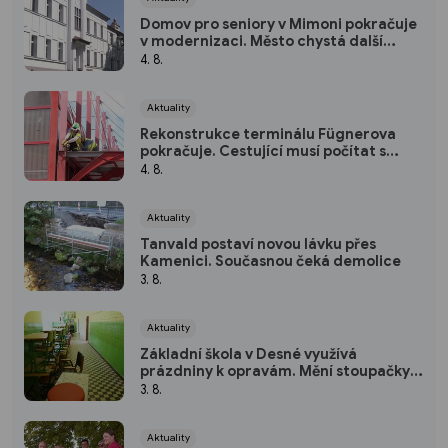
Domov pro seniory v Mimoni pokračuje
v modernizaci. Město chystá další
investice
4. 8.
Aktuality
Rekonstrukce terminálu Fügnerova
pokračuje. Cestující musí počítat s
přesuny zastávek
4. 8.
Aktuality
Tanvald postaví novou lávku přes
Kamenici. Současnou čeká demolice
3. 8.
Aktuality
Základní škola v Desné využívá
prázdniny k opravám. Mění stoupačky i
osvětlení
3. 8.
Aktuality