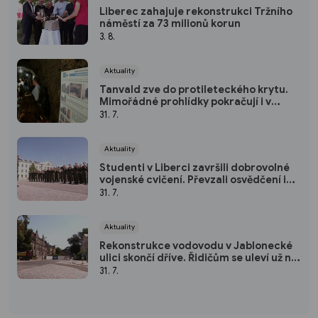
Liberec zahajuje rekonstrukci Tržního
náměstí za 73 milionů korun
3. 8.
Aktuality
Tanvald zve do protileteckého krytu.
Mimořádné prohlídky pokračují i v
srpnu
31. 7.
Aktuality
Studenti v Liberci završili dobrovolné
vojenské cvičení. Převzali osvědčení i
ocenění
31. 7.
Aktuality
Rekonstrukce vodovodu v Jablonecké
ulici skončí dříve. Řidičům se uleví už na
podzim
31. 7.