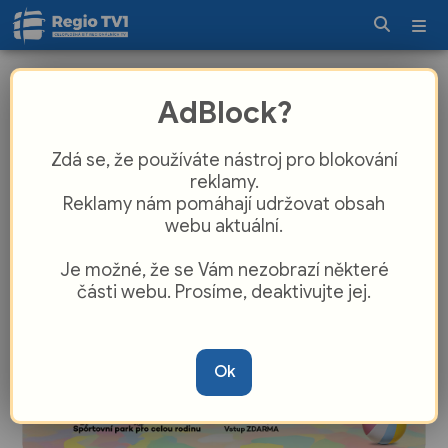
Tanvald opraví tři místní komunikace.
AdBlock?
Investuje do nich přes pět milionů
korun
Zdá se, že používáte nástroj pro blokování
reklamy.
Reklamy nám pomáhají udržovat obsah
webu aktuální.
Je možné, že se Vám nezobrazí některé
části webu. Prosíme, deaktivujte jej.
Ok