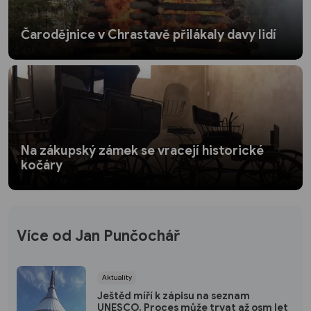
Čarodějnice v Chrastavě přilákaly davy lidí
Na zákupský zámek se vracejí historické
kočáry
Více od Jan Punčochář
Aktuality
Ještěd míří k zápisu na seznam
UNESCO. Proces může trvat až osm let