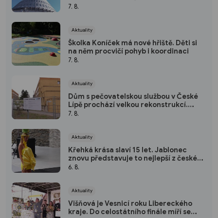
7. 8.
Aktuality
Školka Koníček má nové hřiště. Děti si
na něm procvičí pohyb i koordinaci
7. 8.
Aktuality
Dům s pečovatelskou službou v České
Lípě prochází velkou rekonstrukcí.
Nabídne i byty pro páry
7. 8.
Aktuality
Křehká krása slaví 15 let. Jablonec
znovu představuje to nejlepší z české
bižuterie a skla
6. 8.
Aktuality
Višňová je Vesnicí roku Libereckého
kraje. Do celostátního finále míří se