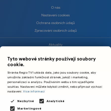
O nás
Nastavení cookies
Ochrana osobních údajů
Zpracování osobních údajů
Aktuality
×
Krimi
Tyto webové stránky používají soubory
Sport
cookie.
Kultura
Stránka Regio TV1 ukládá data, jako jsou soubory cookie, aby
Cestování
umožnila základní funkčnost stránek, jakož i marketing,
personalizaci a analýzu. Používáním webu s tím vyjadřujete
souhlas. Nastavení můžete kdykoli změnit, nebo přijmout výchozí
©️
Primetime Media s.r.o.
nastavení.
Více informací
Všeobecné podmínky
Nezbytné
Analytické
Marketingové