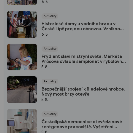
zlatou stuhou
6. 8.
Aktuality
Historické domy u vodního hradu v
České Lípě projdou obnovou. Vzniknou v
nich nové expozice
6. 8.
Aktuality
Frýdlant slaví mistryni světa. Markéta
Průšová ovládla šampionát v rybolovné
technice
5. 8.
Aktuality
Bezpečnější spojení k Riedelově hrobce.
Nový most brzy otevře
5. 8.
Aktuality
Českolipská nemocnice otevřela nové
rentgenové pracoviště. Vyšetření
budou rychlejší i šetrnější
5. 8.