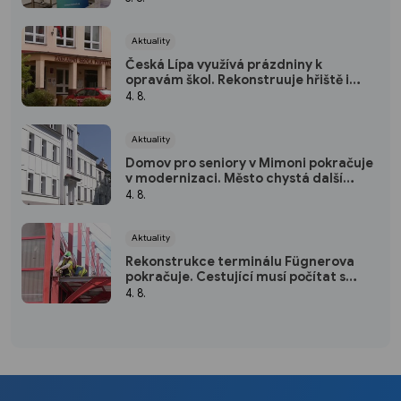
Aktuality
Česká Lípa využívá prázdniny k
opravám škol. Rekonstruuje hřiště i
střechu školky
4. 8.
Aktuality
Domov pro seniory v Mimoni pokračuje
v modernizaci. Město chystá další
investice
4. 8.
Aktuality
Rekonstrukce terminálu Fügnerova
pokračuje. Cestující musí počítat s
přesuny zastávek
4. 8.