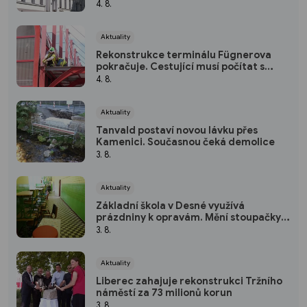
investice
4. 8.
Aktuality
Rekonstrukce terminálu Fügnerova
pokračuje. Cestující musí počítat s
přesuny zastávek
4. 8.
Aktuality
Tanvald postaví novou lávku přes
Kamenici. Současnou čeká demolice
3. 8.
Aktuality
Základní škola v Desné využívá
prázdniny k opravám. Mění stoupačky i
osvětlení
3. 8.
Aktuality
Liberec zahajuje rekonstrukci Tržního
náměstí za 73 milionů korun
3. 8.