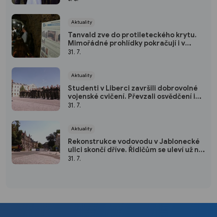
Aktuality
Tanvald zve do protileteckého krytu.
Mimořádné prohlídky pokračují i v
srpnu
31. 7.
Aktuality
Studenti v Liberci završili dobrovolné
vojenské cvičení. Převzali osvědčení i
ocenění
31. 7.
Aktuality
Rekonstrukce vodovodu v Jablonecké
ulici skončí dříve. Řidičům se uleví už na
podzim
31. 7.