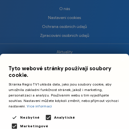
O nás
Nastavení cookies
Ochrana osobních údajů
Zpracování osobních údajů
Aktuality
×
Krimi
Tyto webové stránky používají soubory
Sport
cookie.
Kultura
Stránka Regio TV1 ukládá data, jako jsou soubory cookie, aby
Cestování
umožnila základní funkčnost stránek, jakož i marketing,
personalizaci a analýzu. Používáním webu s tím vyjadřujete
souhlas. Nastavení můžete kdykoli změnit, nebo přijmout výchozí
©️
Primetime Media s.r.o.
nastavení.
Více informací
Všeobecné podmínky
Nezbytné
Analytické
Marketingové