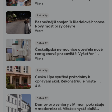
technice
Včera
Aktuality
Bezpečnější spojení k Riedelově hrobce.
Nový most brzy otevře
Včera
Aktuality
Českolipská nemocnice otevřela nové
rentgenové pracoviště. Vyšetření
budou rychlejší i šetrnější
Včera
Aktuality
Česká Lípa využívá prázdniny k
opravám škol. Rekonstruuje hřiště i
střechu školky
4. 8.
Aktuality
Domov pro seniory v Mimoni pokračuje
v modernizaci. Město chystá další