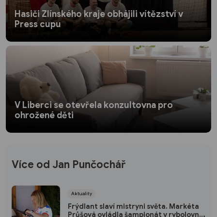
Hasiči Zlínského kraje obhájili vítězství v
Press cupu
V Liberci se otevřela konzultovna pro
ohrožené děti
Více od Jan Punčochář
Aktuality
Frýdlant slaví mistryni světa. Markéta
Průšová ovládla šampionát v rybolovné