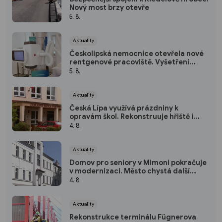
Nový most brzy otevře
5. 8.
Aktuality
Českolipská nemocnice otevřela nové
rentgenové pracoviště. Vyšetření
budou rychlejší i šetrnější
5. 8.
Aktuality
Česká Lípa využívá prázdniny k
opravám škol. Rekonstruuje hřiště i
střechu školky
4. 8.
Aktuality
Domov pro seniory v Mimoni pokračuje
v modernizaci. Město chystá další
investice
4. 8.
Aktuality
Rekonstrukce terminálu Fügnerova