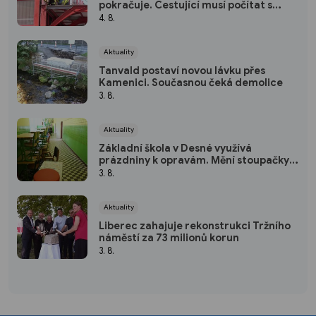
pokračuje. Cestující musí počítat s
přesuny zastávek
4. 8.
Aktuality
Tanvald postaví novou lávku přes
Kamenici. Současnou čeká demolice
3. 8.
Aktuality
Základní škola v Desné využívá
prázdniny k opravám. Mění stoupačky i
osvětlení
3. 8.
Aktuality
Liberec zahajuje rekonstrukci Tržního
náměstí za 73 milionů korun
3. 8.