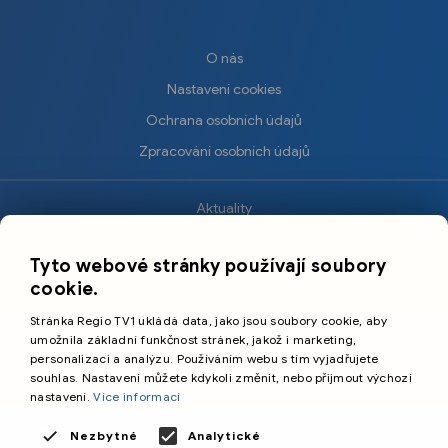
O nás
Nastavení cookies
Ochrana osobních údajů
Zpracování osobních údajů
Aktuality
×
Krimi
Tyto webové stránky používají soubory
Sport
cookie.
Kultura
Stránka Regio TV1 ukládá data, jako jsou soubory cookie, aby
Cestování
umožnila základní funkčnost stránek, jakož i marketing,
personalizaci a analýzu. Používáním webu s tím vyjadřujete
souhlas. Nastavení můžete kdykoli změnit, nebo přijmout výchozí
©️
Primetime Media s.r.o.
nastavení.
Více informací
Všeobecné podmínky
Nezbytné
Analytické