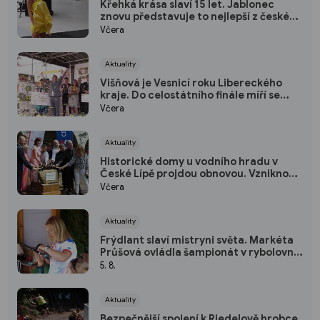
Křehká krása slaví 15 let. Jablonec
znovu představuje to nejlepší z české
bižuterie a skla
Včera
Aktuality
Višňová je Vesnicí roku Libereckého
kraje. Do celostátního finále míří se
zlatou stuhou
Včera
Aktuality
Historické domy u vodního hradu v
České Lípě projdou obnovou. Vzniknou v
nich nové expozice
Včera
Aktuality
Frýdlant slaví mistryni světa. Markéta
Průšová ovládla šampionát v rybolovné
technice
5. 8.
Aktuality
Bezpečnější spojení k Riedelově hrobce.