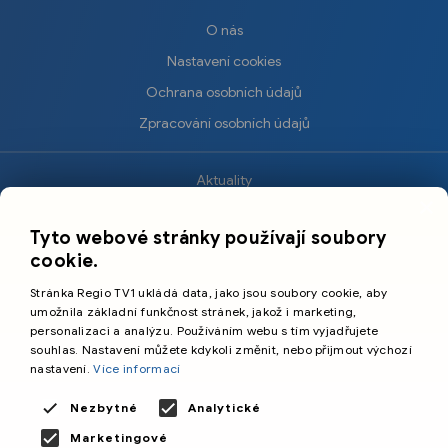
O nás
Nastavení cookies
Ochrana osobních údajů
Zpracování osobních údajů
Aktuality
×
Krimi
Tyto webové stránky používají soubory
Sport
cookie.
Kultura
Stránka Regio TV1 ukládá data, jako jsou soubory cookie, aby
Cestování
umožnila základní funkčnost stránek, jakož i marketing,
personalizaci a analýzu. Používáním webu s tím vyjadřujete
souhlas. Nastavení můžete kdykoli změnit, nebo přijmout výchozí
©️
Primetime Media s.r.o.
nastavení.
Více informací
Všeobecné podmínky
Nezbytné
Analytické
Marketingové