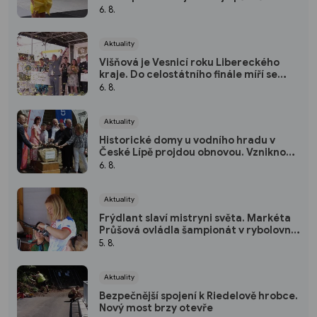
bižuterie a skla
6. 8.
Aktuality
Višňová je Vesnicí roku Libereckého
kraje. Do celostátního finále míří se
zlatou stuhou
6. 8.
Aktuality
Historické domy u vodního hradu v
České Lípě projdou obnovou. Vzniknou v
nich nové expozice
6. 8.
Aktuality
Frýdlant slaví mistryni světa. Markéta
Průšová ovládla šampionát v rybolovné
technice
5. 8.
Aktuality
Bezpečnější spojení k Riedelově hrobce.
Nový most brzy otevře