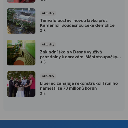
Aktuality
Tanvald postaví novou lávku přes
Kamenici. Současnou čeká demolice
3. 8.
Aktuality
Základní škola v Desné využívá
prázdniny k opravám. Mění stoupačky i
osvětlení
3. 8.
Aktuality
Liberec zahajuje rekonstrukci Tržního
náměstí za 73 milionů korun
3. 8.