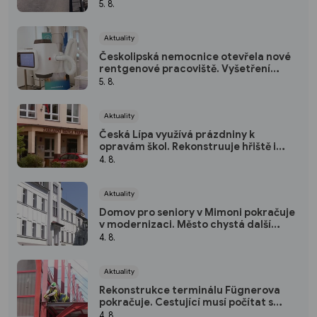
5. 8.
Aktuality
Českolipská nemocnice otevřela nové
rentgenové pracoviště. Vyšetření
budou rychlejší i šetrnější
5. 8.
Aktuality
Česká Lípa využívá prázdniny k
opravám škol. Rekonstruuje hřiště i
střechu školky
4. 8.
Aktuality
Domov pro seniory v Mimoni pokračuje
v modernizaci. Město chystá další
investice
4. 8.
Aktuality
Rekonstrukce terminálu Fügnerova
pokračuje. Cestující musí počítat s
přesuny zastávek
4. 8.