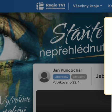
Všechny kraje
K
Jan Punčochář
Jablon
Liberecký
Aktuality
Publikováno
22. 1.