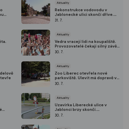
Aktuality
ho
Rekonstrukce vodovodu v
ou
Jablonecké ulici skončí dříve.
h nové
Řidičům se uleví už na podzim
31. 7.
Aktuality
ěta.
Vedra vracejí lidi na koupaliště.
Provozovatelé čekají silný závěr
echnice
prázdnin
30. 7.
Aktuality
edelově
Zoo Liberec otevřela nové
otevře
parkoviště. Ulevit má dopravě v
Lidových sadech
30. 7.
Aktuality
Uzavírka Liberecké ulice v
é
Jablonci brzy skončí.
dou
Rekonstrukce je o čtyři měsíce
30. 7.
napřed