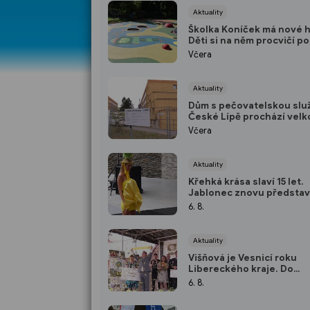
Aktuality
Školka Koníček má nové h
Děti si na něm procvičí po
koordinaci
Včera
Aktuality
Dům s pečovatelskou slu
České Lípě prochází velk
rekonstrukcí. Nabídne i b
Včera
páry
Aktuality
Křehká krása slaví 15 let.
Jablonec znovu představ
nejlepší z české bižuterie
6. 8.
Aktuality
Višňová je Vesnicí roku
Libereckého kraje. Do
celostátního finále míří s
6. 8.
zlatou stuhou