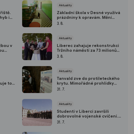
Aktuality
řiště.
Základní škola v Desné využívá
hyb i
prázdniny k opravám. Mění
stoupačky i osvětlení
3. 8.
Aktuality
žbou v
Liberec zahajuje rekonstrukci
ou
Tržního náměstí za 73 milionů
yty pro
korun
3. 8.
Aktuality
Tanvald zve do protileteckého
uje to
krytu. Mimořádné prohlídky
 a skla
pokračují i v srpnu
31. 7.
Aktuality
Studenti v Liberci završili
dobrovolné vojenské cvičení.
e
Převzali osvědčení i ocenění
31. 7.