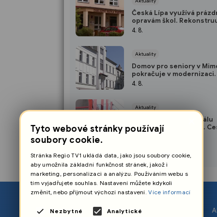
Aktuality
Česká Lípa využívá prázd
opravám škol. Rekonstru
hřiště i střechu školky
4. 8.
Aktuality
Domov pro seniory v Mim
pokračuje v modernizaci.
chystá další investice
4. 8.
Aktuality
×
Rekonstrukce terminálu
Fügnerova pokračuje. Ces
Tyto webové stránky používají
musí počítat s přesuny z
4. 8.
soubory cookie.
Stránka Regio TV1 ukládá data, jako jsou soubory cookie,
aby umožnila základní funkčnost stránek, jakož i
marketing, personalizaci a analýzu. Používáním webu s
tím vyjadřujete souhlas. Nastavení můžete kdykoli
změnit, nebo přijmout výchozí nastavení.
Více informací
O nás
A
Nezbytné
Analytické