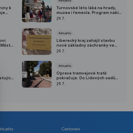
Aktuality
niny k
Turnovské léto láká na hrady,
uje
muzea i řemesla. Program nabízí
zábavu pro celou rodinu
29. 7.
Aktuality
oni
Liberecký kraj zahájil stavbu
 Město
nové základny záchranky ve
Frýdlantu
29. 7.
Aktuality
Oprava tramvajové tratě
tující
pokračuje. Do Lidových sadů
astávek
jezdí náhradní autobusy
29. 7.
ktuality
Cestování