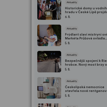
Aktuality
Historické domy u vodní
hradu v České Lípě projd
obnovou. Vzniknou v nic
6. 8.
expozice
Aktuality
Frýdlant slaví mistryni sv
Markéta Průšová ovládla
šampionát v rybolovné t
5. 8.
Aktuality
Bezpečnější spojení k Ri
hrobce. Nový most brzy 
5. 8.
Aktuality
Českolipská nemocnice
otevřela nové rentgenov
pracoviště. Vyšetření bu
5. 8.
rychlejší i šetrnější