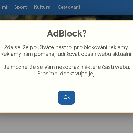
rimi
Sport
Kultura
Cestování
AdBlock?
Zdá se, že používáte nástroj pro blokování reklamy.
Reklamy nám pomáhají udržovat obsah webu aktuální.
Je možné, že se Vám nezobrazí některé části webu.
Prosíme, deaktivujte jej.
ec zahájil stavbu nové mateřské školy
Ok