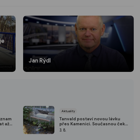
je
Jan Rýdl
Aktuality
seznam
Tanvald postaví novou lávku
at až
přes Kamenici. Současnou čeká
demolice
3. 8.