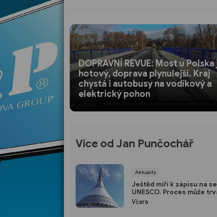
DOPRAVNÍ REVUE: Most u Polska 
hotový, doprava plynulejší. Kraj
chystá i autobusy na vodíkový a
elektrický pohon
Více od Jan Punčochář
Aktuality
Ještěd míří k zápisu na 
UNESCO. Proces může trv
osm let
Včera