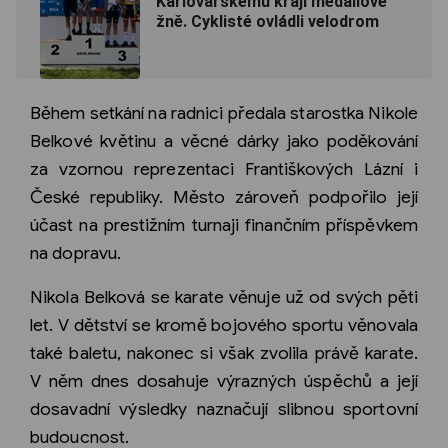
Karlovarskému kraji medailové
žně. Cyklisté ovládli velodrom
Během setkání na radnici předala starostka Nikole
Belkové květinu a věcné dárky jako poděkování
za vzornou reprezentaci Františkových Lázní i
České republiky. Město zároveň podpořilo její
účast na prestižním turnaji finančním příspěvkem
na dopravu.
Nikola Belková se karate věnuje už od svých pěti
let. V dětství se kromě bojového sportu věnovala
také baletu, nakonec si však zvolila právě karate.
V něm dnes dosahuje výrazných úspěchů a její
dosavadní výsledky naznačují slibnou sportovní
budoucnost.