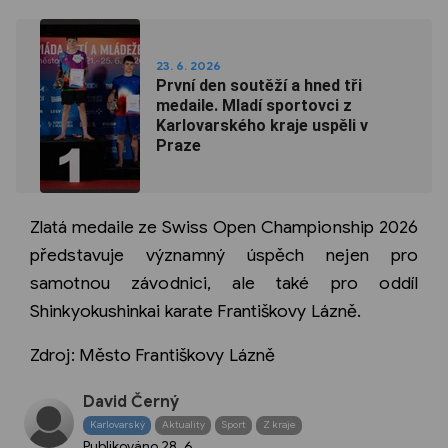
23. 6. 2026
První den soutěží a hned tři
medaile. Mladí sportovci z
Karlovarského kraje uspěli v
Praze
Zlatá medaile ze Swiss Open Championship 2026
představuje významný úspěch nejen pro
samotnou závodnici, ale také pro oddíl
Shinkyokushinkai karate Františkovy Lázně.
Zdroj: Město Františkovy Lázně
David Černý
Karlovarský
Aktuality
Sport
Z kraje
Publikováno
28. 6.