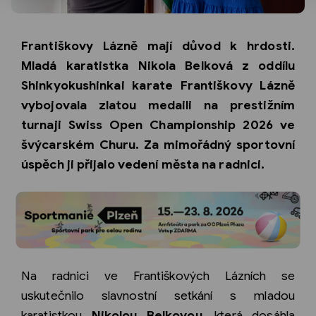
Františkovy Lázně mají důvod k hrdosti.
Mladá karatistka Nikola Belková z oddílu
Shinkyokushinkai karate Františkovy Lázně
vybojovala zlatou medaili na prestižním
turnaji Swiss Open Championship 2026 ve
švýcarském Churu. Za mimořádný sportovní
úspěch ji přijalo vedení města na radnici.
Na radnici ve Františkových Lázních se
uskutečnilo slavnostní setkání s mladou
karatistkou
Nikolou Belkovou
, která dosáhla