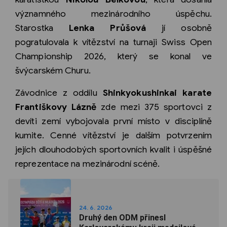
významného mezinárodního úspěchu.
Starostka
Lenka Průšová
jí osobně
pogratulovala k vítězství na turnaji Swiss Open
Championship 2026, který se konal ve
švýcarském Churu.
Závodnice z oddílu
Shinkyokushinkai karate
Františkovy Lázně
zde mezi 375 sportovci z
devíti zemí vybojovala první místo v disciplíně
kumite. Cenné vítězství je dalším potvrzením
jejích dlouhodobých sportovních kvalit i úspěšné
reprezentace na mezinárodní scéně.
24. 6. 2026
Druhý den ODM přinesl