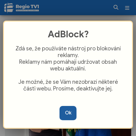
Zlatý úspěch pro Františkovy Lázně.
AdBlock?
Karatistka Nikola Belková ovládla
prestižní turnaj ve Švýcarsku
Zdá se, že používáte nástroj pro blokování
reklamy.
Reklamy nám pomáhají udržovat obsah
webu aktuální.
Je možné, že se Vám nezobrazí některé
části webu. Prosíme, deaktivujte jej.
Ok