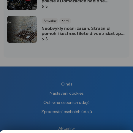
policie v Domažlicích nabídne
bezplatnou úschovnu
6. 8.
Aktuality
Krimi
Neobvyklý noční zásah. Strážníci
pomohli šestnáctileté dívce získat zpět
mobil
6. 8.
O nás
Nastavení cookies
Ochrana osobních údajů
Zpracování osobních údajů
Aktuality