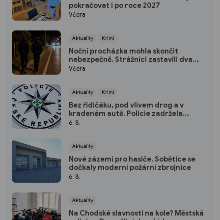
pokračovat i po roce 2027
Včera
Aktuality
Krimi
Noční procházka mohla skončit
nebezpečně. Strážníci zastavili dva
mladíky mířící do Bohatic
Včera
Aktuality
Krimi
Bez řidičáku, pod vlivem drog a v
kradeném autě. Policie zadržela
třicetiletého muže
6. 8.
Aktuality
Nové zázemí pro hasiče. Sobětice se
dočkaly moderní požární zbrojnice
6. 8.
Aktuality
Na Chodské slavnosti na kole? Městská