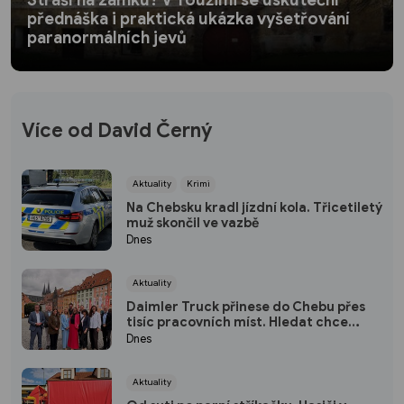
Straší na zámku? V Toužimi se uskuteční
přednáška i praktická ukázka vyšetřování
paranormálních jevů
Více od David Černý
Aktuality
Krimi
Na Chebsku kradl jízdní kola. Třicetiletý
muž skončil ve vazbě
Dnes
Aktuality
Daimler Truck přinese do Chebu přes
tisíc pracovních míst. Hledat chce
hlavně lidi z regionu
Dnes
Aktuality