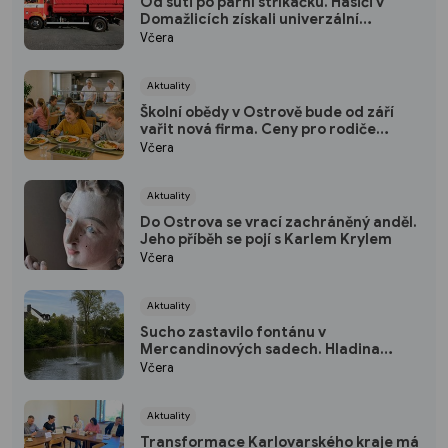
Od suti po parní stříkačku. Hasiči v
Domažlicích získali univerzální
kontejner
Včera
Aktuality
Školní obědy v Ostrově bude od září
vařit nová firma. Ceny pro rodiče
zůstávají stejné
Včera
Aktuality
Do Ostrova se vrací zachráněný anděl.
Jeho příběh se pojí s Karlem Krylem
Včera
Aktuality
Sucho zastavilo fontánu v
Mercandinových sadech. Hladina
rybníka výrazně klesla
Včera
Aktuality
Transformace Karlovarského kraje má