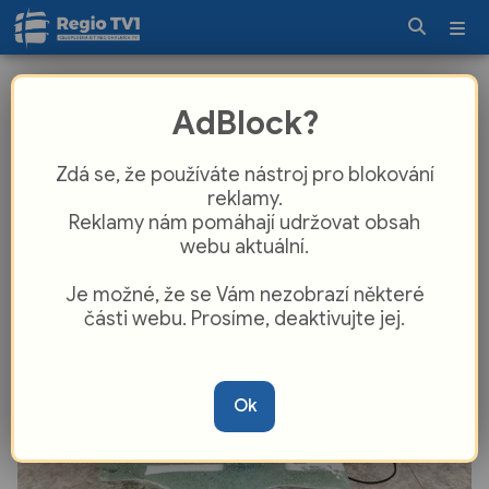
Studenti z Ostrova uspěli s umělou
AdBlock?
inteligencí. Vyvinuli systém pro
kontrolu autoskel
Zdá se, že používáte nástroj pro blokování
reklamy.
Reklamy nám pomáhají udržovat obsah
webu aktuální.
Je možné, že se Vám nezobrazí některé
části webu. Prosíme, deaktivujte jej.
Ok