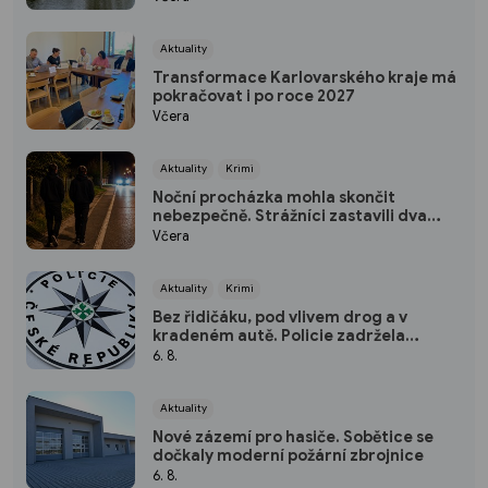
Aktuality
Transformace Karlovarského kraje má
pokračovat i po roce 2027
Včera
Aktuality
Krimi
Noční procházka mohla skončit
nebezpečně. Strážníci zastavili dva
mladíky mířící do Bohatic
Včera
Aktuality
Krimi
Bez řidičáku, pod vlivem drog a v
kradeném autě. Policie zadržela
třicetiletého muže
6. 8.
Aktuality
Nové zázemí pro hasiče. Sobětice se
dočkaly moderní požární zbrojnice
6. 8.