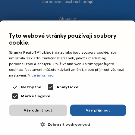
Zpracování osobních údajů
Aktuality
×
Krimi
Tyto webové stránky používají soubory
Sport
cookie.
Kultura
Stránka Regio TV1 ukládá data, jako jsou soubory cookie, aby
Cestování
umožnila základní funkčnost stránek, jakož i marketing,
personalizaci a analýzu. Používáním webu s tím vyjadřujete
souhlas. Nastavení můžete kdykoli změnit, nebo přijmout výchozí
©️
Primetime Media s.r.o.
nastavení.
Více informací
Všeobecné podmínky
Nezbytné
Analytické
Marketingové
Vše odmítnout
Vše přijmout
Zobrazit podrobnosti