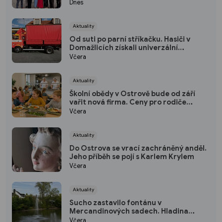
hlavně lidi z regionu
Dnes
Aktuality
Od suti po parní stříkačku. Hasiči v
Domažlicích získali univerzální
kontejner
Včera
Aktuality
Školní obědy v Ostrově bude od září
vařit nová firma. Ceny pro rodiče
zůstávají stejné
Včera
Aktuality
Do Ostrova se vrací zachráněný anděl.
Jeho příběh se pojí s Karlem Krylem
Včera
Aktuality
Sucho zastavilo fontánu v
Mercandinových sadech. Hladina
rybníka výrazně klesla
Včera