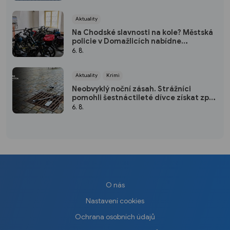
Aktuality
Na Chodské slavnosti na kole? Městská
policie v Domažlicích nabídne
bezplatnou úschovnu
6. 8.
Aktuality
Krimi
Neobvyklý noční zásah. Strážníci
pomohli šestnáctileté dívce získat zpět
mobil
6. 8.
O nás
Nastavení cookies
Ochrana osobních údajů