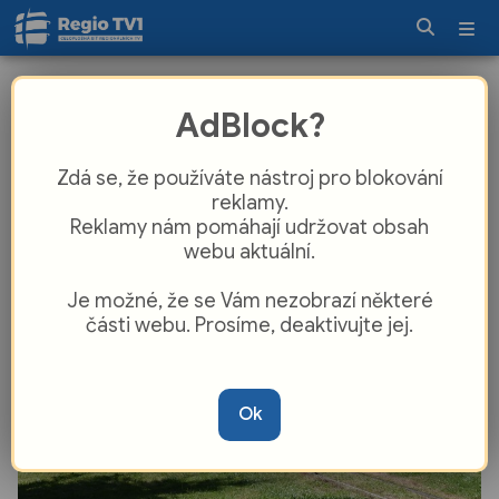
Historický vláček v Soosu láká na
AdBlock?
sezonu 2026. Podívejte se, kdy
vyjíždí!
Zdá se, že používáte nástroj pro blokování
reklamy.
Reklamy nám pomáhají udržovat obsah
webu aktuální.
Je možné, že se Vám nezobrazí některé
části webu. Prosíme, deaktivujte jej.
Ok