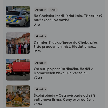
Aktuality
Krimi
Na Chebsku kradl jízdní kola. Třicetiletý
muž skončil ve vazbě
Dnes
Aktuality
Daimler Truck přinese do Chebu přes
tisíc pracovních míst. Hledat chce
hlavně lidi z regionu
Dnes
Aktuality
Od suti po parní stříkačku. Hasiči v
Domažlicích získali univerzální
kontejner
Včera
Aktuality
Školní obědy v Ostrově bude od září
vařit nová firma. Ceny pro rodiče
zůstávají stejné
Včera