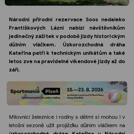
Národní přírodní rezervace Soos nedaleko
Františkových Lázní nabízí návštěvníkům
jedinečný zážitek v podobě jízdy historickým
důlním vláčkem. Úzkorozchodná dráha
Kateřina patří k technickým unikátům a také
letos zve na pravidelné víkendové jízdy až do
září.
Milovníci železnice i rodiny s dětmi si mohou i v
letošní sezoně užít projížďku důlním vláčkem na
úzkorozchodné dráze Kateřina v Národní