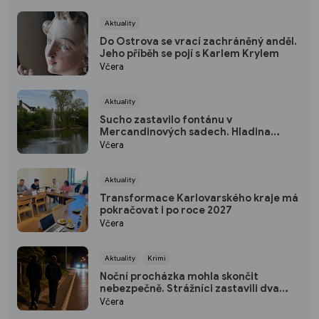
Aktuality
Do Ostrova se vrací zachráněný anděl.
Jeho příběh se pojí s Karlem Krylem
Včera
Aktuality
Sucho zastavilo fontánu v
Mercandinových sadech. Hladina
rybníka výrazně klesla
Včera
Aktuality
Transformace Karlovarského kraje má
pokračovat i po roce 2027
Včera
Aktuality
Krimi
Noční procházka mohla skončit
nebezpečně. Strážníci zastavili dva
mladíky mířící do Bohatic
Včera