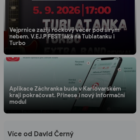
Vejprnice zažijí rockový večer pod širým
nebem. V.EJ.P FEST láká na Tublatanku i
Turbo
Aplikace Záchranka bude v Karlovarském
kraji pokračovat. Přinese i nový informační
modul
Více od David Černý