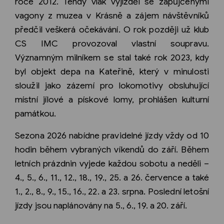
roce 2012. Tehdy vlak vyjížděl se zapůjčenými
vagony z muzea v Krásně a zájem návštěvníků
předčil veškerá očekávání. O rok později už klub
CS IMC provozoval vlastní soupravu.
Významným milníkem se stal také rok 2023, kdy
byl objekt depa na Kateřině, který v minulosti
sloužil jako zázemí pro lokomotivy obsluhující
místní jílové a pískové lomy, prohlášen kulturní
památkou.
Sezona 2026 nabídne pravidelné jízdy vždy od 10
hodin během vybraných víkendů do září. Během
letních prázdnin vyjede každou sobotu a neděli –
4., 5., 6., 11., 12., 18., 19., 25. a 26. července a také
1., 2., 8., 9., 15., 16., 22. a 23. srpna. Poslední letošní
jízdy jsou naplánovány na 5., 6., 19. a 20. září.