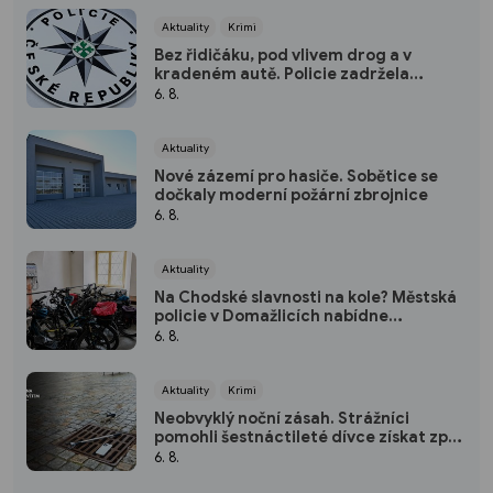
Aktuality
Krimi
Bez řidičáku, pod vlivem drog a v
kradeném autě. Policie zadržela
třicetiletého muže
6. 8.
Aktuality
Nové zázemí pro hasiče. Sobětice se
dočkaly moderní požární zbrojnice
6. 8.
Aktuality
Na Chodské slavnosti na kole? Městská
policie v Domažlicích nabídne
bezplatnou úschovnu
6. 8.
Aktuality
Krimi
Neobvyklý noční zásah. Strážníci
pomohli šestnáctileté dívce získat zpět
mobil
6. 8.