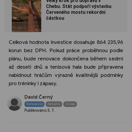
Velký krok pro dopravu v
Chebu. Stát podpoří výstavbu
Červeného mostu rekordní
částkou
Celková hodnota investice dosahuje 864 235,96
korun bez DPH. Pokud práce proběhnou podle
plánu, bude renovace dokončena během sedmi
až deseti dnů a tenisová hala bude připravena
nabídnout hráčům výrazně kvalitnější podmínky
pro tréninky i zápasy.
David Černý
Karlovarský
Aktuality
Z kraje
Publikováno
3. 7.