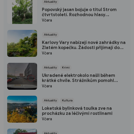
Aktuality
Popovský jasan bojuje o titul Strom
čtvrtstoletí. Rozhodnou hlasy
veřejnosti
Včera
Aktuality
Karlovy Vary nabízejí nové zahrádky na
Zlatém kopečku. Žádosti přijímají do
konce srpna
Včera
Aktuality
Krimi
Ukradené elektrokolo našli během
krátké chvíle. Strážníkům pomohl
kamerový systém
Včera
Aktuality
Kultura
Loketská bylinková toulka zve na
procházku za léčivými rostlinami
Včera
Aktuality