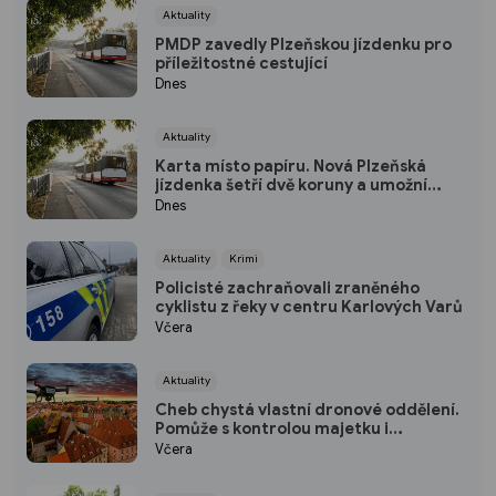
Aktuality
PMDP zavedly Plzeňskou jízdenku pro
příležitostné cestující
Dnes
Aktuality
Karta místo papíru. Nová Plzeňská
jízdenka šetří dvě koruny a umožní
přestup
Dnes
Aktuality
Krimi
Policisté zachraňovali zraněného
cyklistu z řeky v centru Karlových Varů
Včera
Aktuality
Cheb chystá vlastní dronové oddělení.
Pomůže s kontrolou majetku i
bezpečností ve městě
Včera