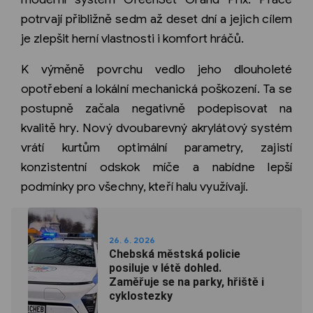
potrvají přibližně sedm až deset dní a jejich cílem
je zlepšit herní vlastnosti i komfort hráčů.
K výměně povrchu vedlo jeho dlouholeté
opotřebení a lokální mechanická poškození. Ta se
postupně začala negativně podepisovat na
kvalitě hry. Nový dvoubarevný akrylátový systém
vrátí kurtům optimální parametry, zajistí
konzistentní odskok míče a nabídne lepší
podmínky pro všechny, kteří halu využívají.
26. 6. 2026
Chebská městská policie
posiluje v létě dohled.
Zaměřuje se na parky, hřiště i
cyklostezky