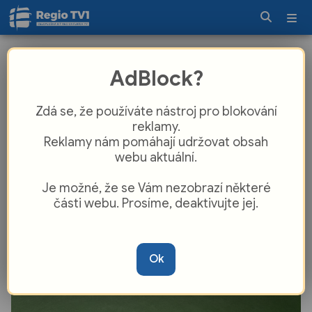
Cheb investuje do tenisové haly.
AdBlock?
Kurty získají povrch využívaný na
Australian Open
Zdá se, že používáte nástroj pro blokování
reklamy.
Reklamy nám pomáhají udržovat obsah
webu aktuální.
Je možné, že se Vám nezobrazí některé
části webu. Prosíme, deaktivujte jej.
Ok