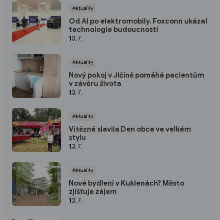
Aktuality
Od AI po elektromobily. Foxconn ukázal
technologie budoucnosti
13. 7.
Aktuality
Nový pokoj v Jičíně pomáhá pacientům
v závěru života
13. 7.
Aktuality
Vítězná slavila Den obce ve velkém
stylu
13. 7.
Aktuality
Nové bydlení v Kuklenách? Město
zjišťuje zájem
13. 7.