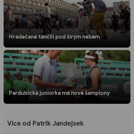
Hradečané tančili pod širým nebem
Pardubická juniorka má nové šampiony
Více od Patrik Jandejsek