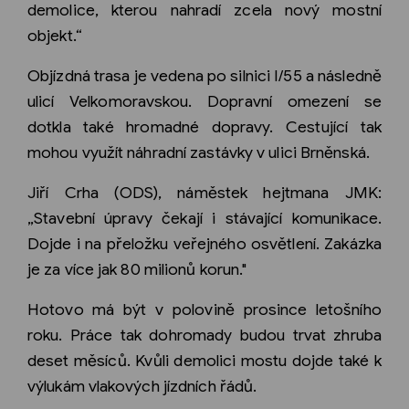
demolice, kterou nahradí zcela nový mostní
objekt.“
Objízdná trasa je vedena po silnici I/55 a následně
ulicí Velkomoravskou. Dopravní omezení se
dotkla také hromadné dopravy. Cestující tak
mohou využít náhradní zastávky v ulici Brněnská.
Jiří Crha (ODS), náměstek hejtmana JMK:
„Stavební úpravy čekají i stávající komunikace.
Dojde i na přeložku veřejného osvětlení. Zakázka
je za více jak 80 milionů korun."
Hotovo má být v polovině prosince letošního
roku. Práce tak dohromady budou trvat zhruba
deset měsíců. Kvůli demolici mostu dojde také k
výlukám vlakových jízdních řádů.