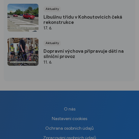
Aktuality
Libušinu třídu v Kohoutovicích čeká
rekonstrukce
17. 6.
Aktuality
Dopravní výchova připravuje děti na
silniční provoz
11. 6.
O nás
Nastavení cookies
Ochrana osobních údajů
Zpracování osobních údajů