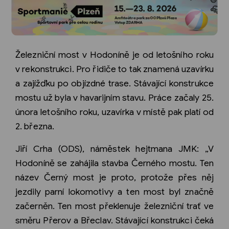
Železniční most v Hodoníně je od letošního roku
v rekonstrukci. Pro řidiče to tak znamená uzavírku
a zajížďku po objízdné trase. Stávající konstrukce
mostu už byla v havarijním stavu. Práce začaly 25.
února letošního roku, uzavírka v místě pak platí od
2. března.
Jiří Crha (ODS), náměstek hejtmana JMK: „V
Hodoníně se zahájila stavba Černého mostu. Ten
název Černý most je proto, protože přes něj
jezdily parní lokomotivy a ten most byl značně
začerněn. Ten most překlenuje železniční trať ve
směru Přerov a Břeclav. Stávající konstrukci čeká