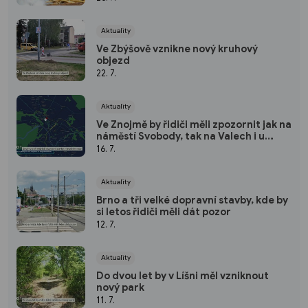
Aktuality
Ve Zbýšově vznikne nový kruhový
objezd
22. 7.
Aktuality
Ve Znojmě by řidiči měli zpozornit jak na
náměstí Svobody, tak na Valech i u
nádraží
16. 7.
Aktuality
Brno a tři velké dopravní stavby, kde by
si letos řidiči měli dát pozor
12. 7.
Aktuality
Do dvou let by v Líšni měl vzniknout
nový park
11. 7.