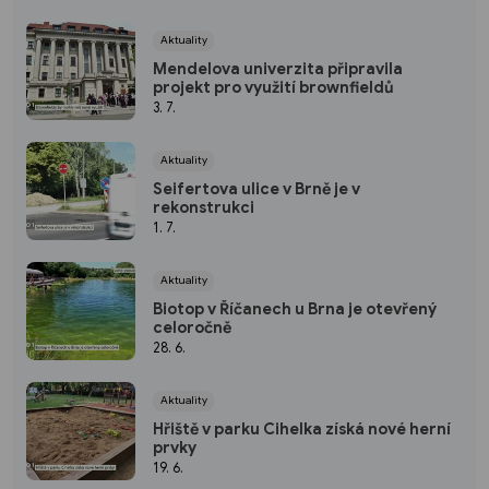
Aktuality
Mendelova univerzita připravila
projekt pro využití brownfieldů
3. 7.
Aktuality
Seifertova ulice v Brně je v
rekonstrukci
1. 7.
Aktuality
Biotop v Říčanech u Brna je otevřený
celoročně
28. 6.
Aktuality
Hřiště v parku Cihelka získá nové herní
prvky
19. 6.