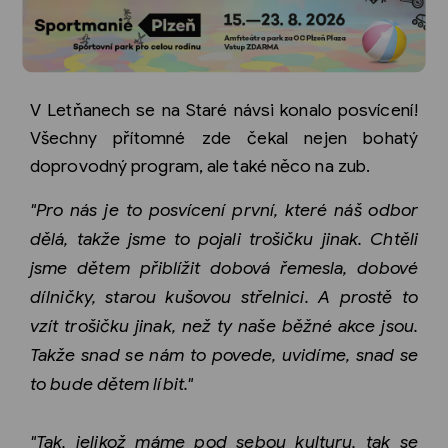
V Letňanech se na Staré návsi konalo posvícení!
Všechny přítomné zde čekal nejen bohatý
doprovodný program, ale také něco na zub.
"Pro nás je to posvícení první, které náš odbor
dělá, takže jsme to pojali trošičku jinak. Chtěli
jsme dětem přiblížit dobová řemesla, dobové
dílničky, starou kušovou střelnici. A prostě to
vzít trošičku jinak, než ty naše běžné akce jsou.
Takže snad se nám to povede, uvidíme, snad se
to bude dětem líbit."
"Tak, jelikož máme pod sebou kulturu, tak se