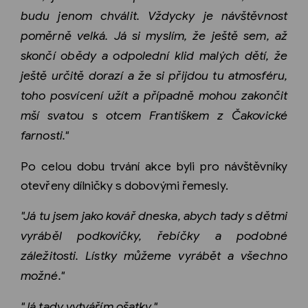
budu jenom chválit. Vždycky je návštěvnost
poměrně velká. Já si myslím, že ještě sem, až
skončí obědy a odpolední klid malých dětí, že
ještě určitě dorazí a že si přijdou tu atmosféru,
toho posvícení užít a případně mohou zakončit
mší svatou s otcem Františkem z Čakovické
farnosti."
Po celou dobu trvání akce byli pro návštěvníky
otevřeny dílničky s dobovými řemesly.
"Já tu jsem jako kovář dneska, abych tady s dětmi
vyráběl podkovičky, řebíčky a podobné
záležitosti. Lístky můžeme vyrábět a všechno
možné."
"Já tady vytvářím ošatky."