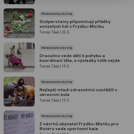
Moravskoslezský kraj
Stolpersteiny připomínají příběhy
zmizelých lidí z Frýdku-Místku
Tomáš Tikal
| 25. 5.
Moravskoslezský kraj
Draculino vede děti k pohybu a
koordinaci těla, o výsledky tolik nejde
Tomáš Tikal
| 19. 5.
Moravskoslezský kraj
Nejlepší mladí zdravotníci soutěžili v
okresním kole
Tomáš Tikal
| 19. 5.
Moravskoslezský kraj
Z návrhů obyvatel Frýdku-Místku pro
Riviéru vede sportovní hala