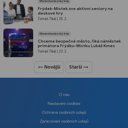
Moravskoslezský kraj
Frýdek-Místek zve aktivní seniory na
deskové hry
Tomáš Tikal
| 25. 2.
Moravskoslezský kraj
Chceme bezpečné město, říká náměstek
primátora Frýdku-Místku Lukáš Kmec
Tomáš Tikal
| 23. 2.
← Novější
Starší →
O nás
Nastavení cookies
Ochrana osobních údajů
Zpracování osobních údajů