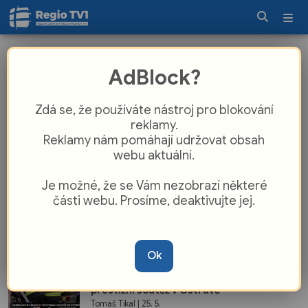
Tomáš Tikal
AdBlock?
Moravskoslezský kraj
Zdá se, že používáte nástroj pro blokování
Přesun festivalu Art of život do Nové
reklamy.
Osmičky byl dobrou volbou
Reklamy nám pomáhají udržovat obsah
Tomáš Tikal
| 26. 5.
webu aktuální.
Je možné, že se Vám nezobrazí některé
Moravskoslezský kraj
části webu. Prosíme, deaktivujte jej.
Senioři ve Frýdku-Místku získali další
vybavení svého centra
Tomáš Tikal
| 25. 5.
Ok
Moravskoslezský kraj
Dobrovolní hasiči z Frýdku-Místku vyhráli
prestižní soutěž v Ostravě
Tomáš Tikal
| 25. 5.