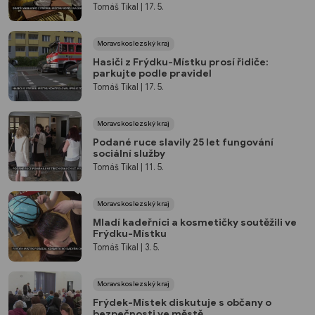
Tomáš Tikal
| 17. 5.
Moravskoslezský kraj
Hasiči z Frýdku-Místku prosí řidiče:
parkujte podle pravidel
Tomáš Tikal
| 17. 5.
Moravskoslezský kraj
Podané ruce slavily 25 let fungování
sociální služby
Tomáš Tikal
| 11. 5.
Moravskoslezský kraj
Mladí kadeřníci a kosmetičky soutěžili ve
Frýdku-Místku
Tomáš Tikal
| 3. 5.
Moravskoslezský kraj
Frýdek-Místek diskutuje s občany o
bezpečnosti ve městě